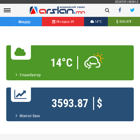
DESKTOP
|
MOBILE
Өнөөдөр
08 сарын 09
14°C
3593.87
₮
14°C
Улаанбаатар
3593.87
$
Монгол банк