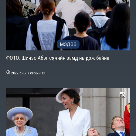
МЭДЭЭ
ФОТО: Шинзо Абэг сүүлчийн замд нь үдэж байна

2022 оны 7 сарын 12