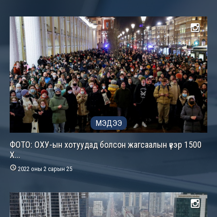
МЭДЭЭ
ФОТО: ОХУ-ын хотуудад болсон жагсаалын үеэр 1500
Х...

2022 оны 2 сарын 25