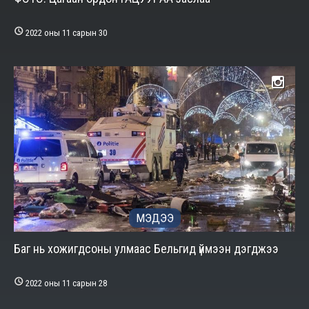

2022 оны 11 сарын 30
МЭДЭЭ
Баг нь хожигдсоны улмаас Бельгид үймээн дэгджээ

2022 оны 11 сарын 28