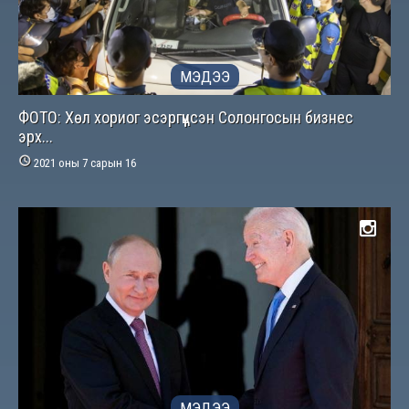
МЭДЭЭ
ФОТО: Хөл хориог эсэргүүцсэн Солонгосын бизнес
эрх...

2021 оны 7 сарын 16
МЭДЭЭ