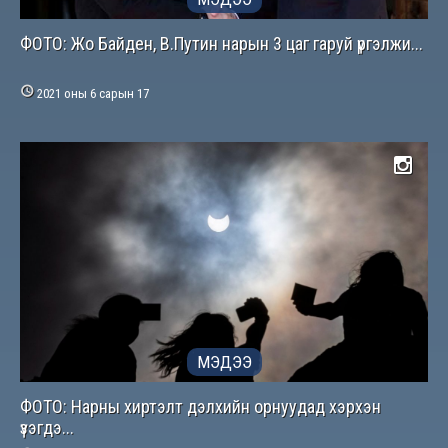
ФОТО: Жо Байден, В.Путин нарын 3 цаг гаруй үргэлжи...

2021 оны 6 сарын 17
МЭДЭЭ
ФОТО: Нарны хиртэлт дэлхийн орнуудад хэрхэн
үзэгдэ...