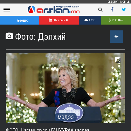
DESKTOP
|
MOBILE
Өнөөдөр
08 сарын 08
17°C
3593.87
₮
Фото: Дэлхий

МЭДЭЭ
ФОТО: Цагаан ордон ГАЦУУРАА заслаа