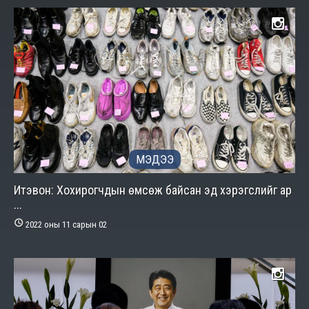
МЭДЭЭ
Итэвон: Хохирогчдын өмсөж байсан эд хэрэгслийг ар
...

2022 оны 11 сарын 02