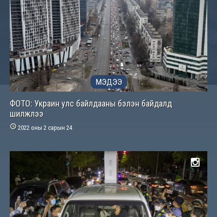
МЭДЭЭ
ФОТО: Украин улс байлдааны бэлэн байдалд
шилжлээ

2022 оны 2 сарын 24