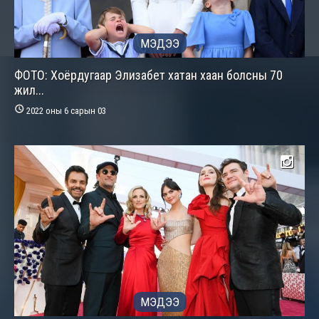
МЭДЭЭ
ФОТО: Хоёрдугаар Элизабет хатан хаан болсны 70
жил...

2022 оны 6 сарын 03
МЭДЭЭ