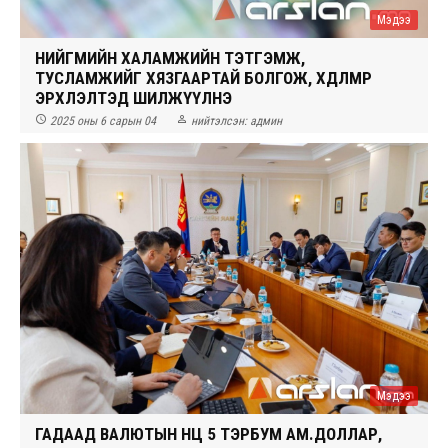
Мэдээ
НИЙГМИЙН ХАЛАМЖИЙН ТЭТГЭМЖ,
ТУСЛАМЖИЙГ ХЯЗГААРТАЙ БОЛГОЖ, ХӨДӨЛМӨР
ЭРХЛЭЛТЭД ШИЛЖҮҮЛНЭ


2025 оны 6 сарын 04
нийтэлсэн:
админ
Мэдээ
ГАДААД ВАЛЮТЫН НӨӨЦ 5 ТЭРБУМ АМ.ДОЛЛАР,