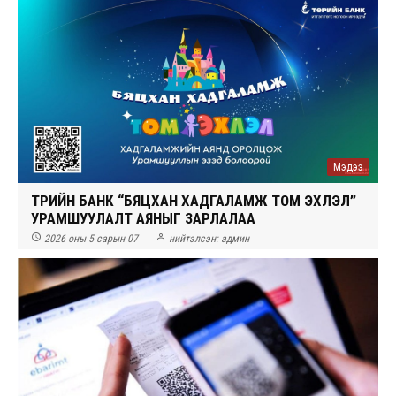
Мэдээ
ТӨРИЙН БАНК “БЯЦХАН ХАДГАЛАМЖ ТОМ ЭХЛЭЛ”
УРАМШУУЛАЛТ АЯНЫГ ЗАРЛАЛАА


2026 оны 5 сарын 07
нийтэлсэн:
админ