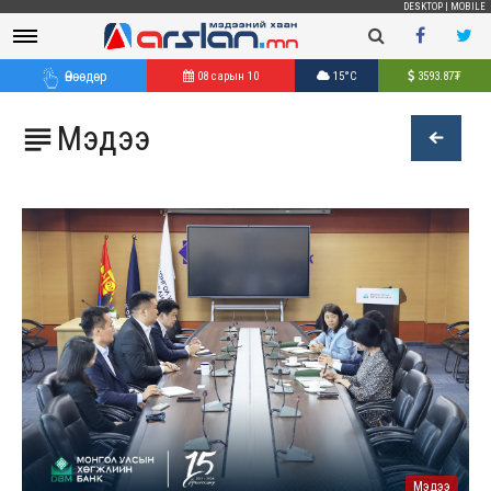
DESKTOP
|
MOBILE
Өнөөдөр
08 сарын 10
15°C
3593.87
₮
Мэдээ

Мэдээ