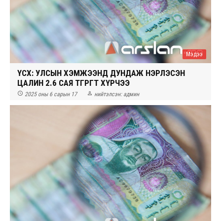
Мэдээ
ҮСХ: УЛСЫН ХЭМЖЭЭНД ДУНДАЖ НЭРЛЭСЭН
ЦАЛИН 2.6 САЯ ТӨГРӨГТ ХҮРЧЭЭ


2025 оны 6 сарын 17
нийтэлсэн:
админ