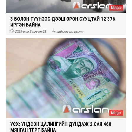
Мэдээ
3 БОЛОН ТҮҮНЭЭС ДЭЭШ ОРОН СУУЦТАЙ 12 376
ИРГЭН БАЙНА


2025 оны 9 сарын 23
нийтэлсэн:
админ
Мэдээ
ҮСХ: ҮНДСЭН ЦАЛИНГИЙН ДУНДАЖ 2 САЯ 468
МЯНГАН ТӨГРӨГ БАЙНА