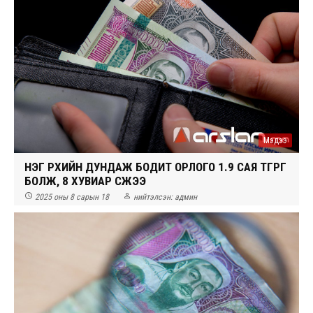
Мэдээ
НЭГ ӨРХИЙН ДУНДАЖ БОДИТ ОРЛОГО 1.9 САЯ ТӨГРӨГ
БОЛЖ, 8 ХУВИАР ӨСЖЭЭ


2025 оны 8 сарын 18
нийтэлсэн:
админ