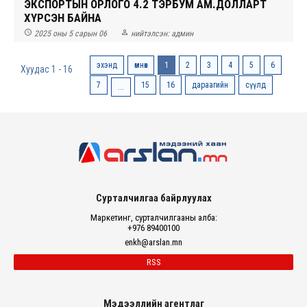
ЭКСПОРТЫН ОРЛОГО 4.2 ТЭРБУМ АМ.ДОЛЛАРТ
ХҮРСЭН БАЙНА


2025 оны 5 сарын 06
нийтэлсэн:
админ
эхэнд
өмнөх
1
2
3
4
5
6
Хуудас 1 - 16
7
15
16
дараагийн
сүүлд
...
Сурталчилгаа байрлуулах
Маркетинг, сурталчилгааны алба:
+976 89400100
enkh@arslan.mn
RSS
Мэдээллийн агентлаг