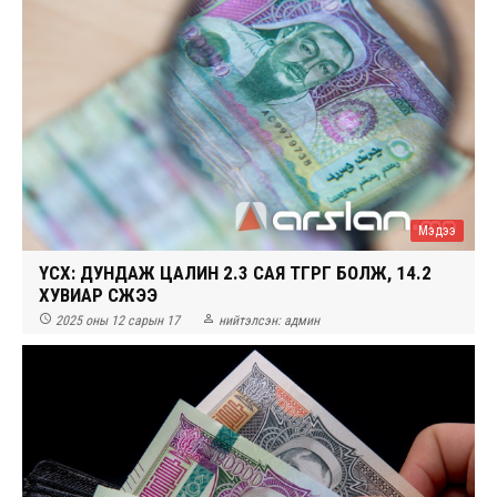
Мэдээ
ҮСХ: ДУНДАЖ ЦАЛИН 2.3 САЯ ТӨГРӨГ БОЛЖ, 14.2
ХУВИАР ӨСЖЭЭ


2025 оны 12 сарын 17
нийтэлсэн:
админ