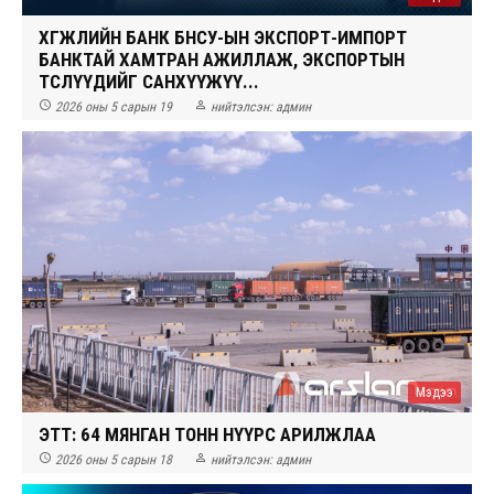
ХӨГЖЛИЙН БАНК БНСУ-ЫН ЭКСПОРТ-ИМПОРТ
БАНКТАЙ ХАМТРАН АЖИЛЛАЖ, ЭКСПОРТЫН
ТӨСЛҮҮДИЙГ САНХҮҮЖҮҮ...


2026 оны 5 сарын 19
нийтэлсэн:
админ
Мэдээ
ЭТТ: 64 МЯНГАН ТОНН НҮҮРС АРИЛЖЛАА


2026 оны 5 сарын 18
нийтэлсэн:
админ