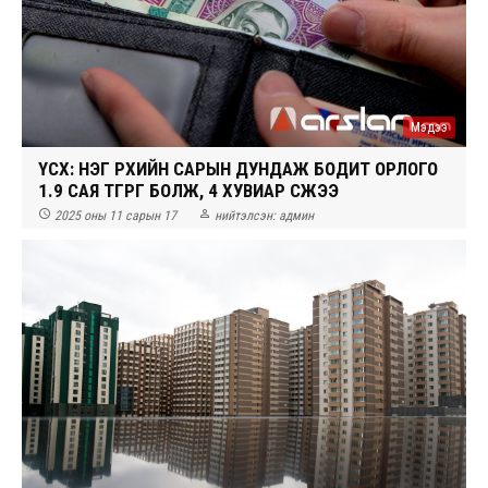
Мэдээ
ҮСХ: НЭГ ӨРХИЙН САРЫН ДУНДАЖ БОДИТ ОРЛОГО
1.9 САЯ ТӨГРӨГ БОЛЖ, 4 ХУВИАР ӨСЖЭЭ


2025 оны 11 сарын 17
нийтэлсэн:
админ