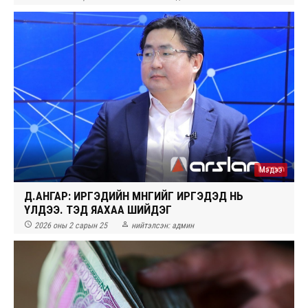
Мэдээ
Д.АНГАР: ИРГЭДИЙН МӨНГИЙГ ИРГЭДЭД НЬ
ҮЛДЭЭ. ТЭД ЯАХАА ШИЙДЭГ


2026 оны 2 сарын 25
нийтэлсэн:
админ