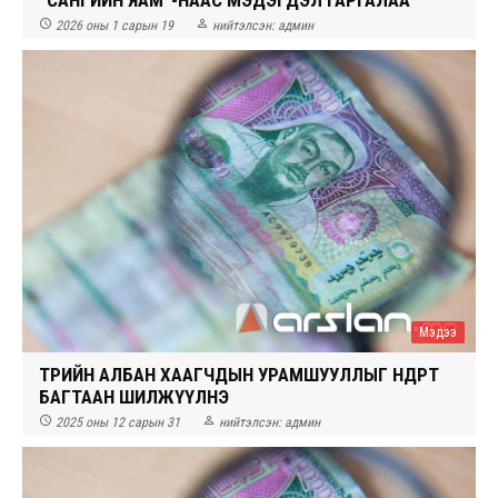


2026 оны 1 сарын 19
нийтэлсэн:
админ
Мэдээ
ТӨРИЙН АЛБАН ХААГЧДЫН УРАМШУУЛЛЫГ ӨНӨӨДӨРТ
БАГТААН ШИЛЖҮҮЛНЭ


2025 оны 12 сарын 31
нийтэлсэн:
админ