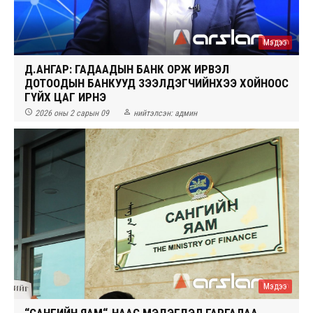
Мэдээ
Д.АНГАР: ГАДААДЫН БАНК ОРЖ ИРВЭЛ
ДОТООДЫН БАНКУУД ЗЭЭЛДЭГЧИЙНХЭЭ ХОЙНООС
ГҮЙХ ЦАГ ИРНЭ


2026 оны 2 сарын 09
нийтэлсэн:
админ
Мэдээ
“САНГИЙН ЯАМ“-НААС МЭДЭГДЭЛ ГАРГАЛАА