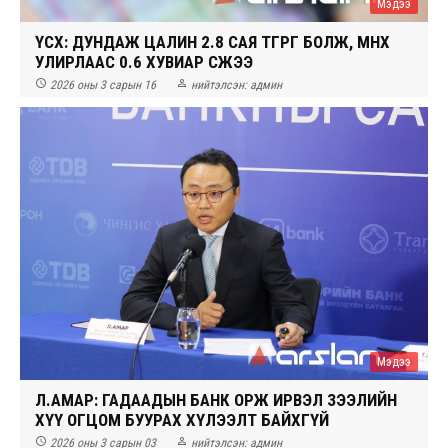
Мэдээ
ҮСХ: ДУНДАЖ ЦАЛИН 2.8 САЯ ТӨГРӨГ БОЛЖ, ӨМНӨХ
УЛИРЛААС 0.6 ХУВИАР ӨСЖЭЭ


2026 оны 3 сарын 16
нийтэлсэн:
админ
Мэдээ
Л.АМАР: ГАДААДЫН БАНК ОРЖ ИРВЭЛ ЗЭЭЛИЙН
ХҮҮ ОГЦОМ БУУРАХ ХҮЛЭЭЛТ БАЙХГҮЙ


2026 оны 3 сарын 03
нийтэлсэн:
админ