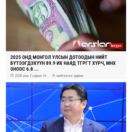
Мэдээ
2025 ОНД МОНГОЛ УЛСЫН ДОТООДЫН НИЙТ
БҮТЭЭГДЭХҮҮН 89.9 ИХ НАЯД ТӨГРӨГТ ХҮРЧ, ӨМНӨХ
ОНООС 6.8 ...


2026 оны 2 сарын 16
нийтэлсэн:
админ