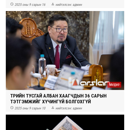


2025 оны 9 сарын 16
нийтэлсэн:
админ
Мэдээ
ТӨРИЙН ТУСГАЙ АЛБАН ХААГЧДЫН 36 САРЫН
ТЭТГЭМЖИЙГ ХҮЧИНГҮЙ БОЛГОХГҮЙ


2025 оны 9 сарын 10
нийтэлсэн:
админ