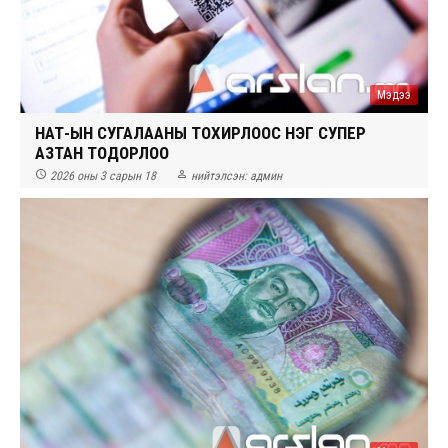
Мэдээ
НӨАТ-ЫН СУГАЛААНЫ ТОХИРЛООС НЭГ СУПЕР
АЗТАН ТОДОРЛОО


2026 оны 3 сарын 18
нийтэлсэн:
админ