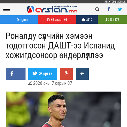
DESKTOP
|
MOBILE
Өнөөдөр
08 сарын 08
26°C
3593.87
₮
Роналду сүүлчийн хэмээн
тодотгосон ДАШТ-ээ Испанид
хожигдсоноор өндөрлүүллээ
Жиргэх
2026 оны 7 сарын 07
