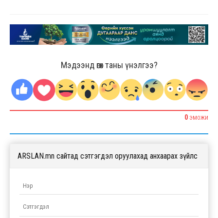
Мэдээнд өгөх таны үнэлгээ?
0
ЭМОЖИ
ARSLAN.mn сайтад сэтгэгдэл оруулахад анхаарах зүйлс