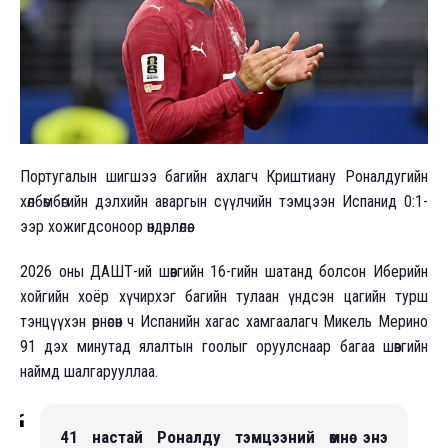
Португалын шигшээ багийн ахлагч Криштиану Роналдугийн
хөлбөмбөгийн дэлхийн аваргын сүүлчийн тэмцээн Испанид 0:1-
ээр хожигдсоноор өндөрлөлөө.
2026 оны ДАШТ-ий шөвгийн 16-гийн шатанд болсон Иберийн
хойгийн хоёр хүчирхэг багийн тулаан үндсэн цагийн турш
тэнцүүхэн өрнөсөн ч Испанийн хагас хамгаалагч Микель Мерино
91 дэх минутад ялалтын гоолыг оруулснаар багаа шөвгийн
наймд шалгарууллаа.
41 настай Роналду тэмцээний өмнө энэ