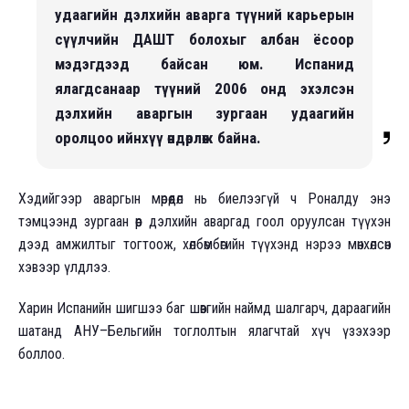
удаагийн дэлхийн аварга түүний карьерын
сүүлчийн ДАШТ болохыг албан ёсоор
мэдэгдээд байсан юм. Испанид
ялагдсанаар түүний 2006 онд эхэлсэн
дэлхийн аваргын зургаан удаагийн
оролцоо ийнхүү өндөрлөж байна.
Хэдийгээр аваргын мөрөөдөл нь биелээгүй ч Роналду энэ
тэмцээнд зургаан өөр дэлхийн аваргад гоол оруулсан түүхэн
дээд амжилтыг тогтоож, хөлбөмбөгийн түүхэнд нэрээ мөнхөлсөн
хэвээр үлдлээ.
Харин Испанийн шигшээ баг шөвгийн наймд шалгарч, дараагийн
шатанд АНУ–Бельгийн тоглолтын ялагчтай хүч үзэхээр
боллоо.