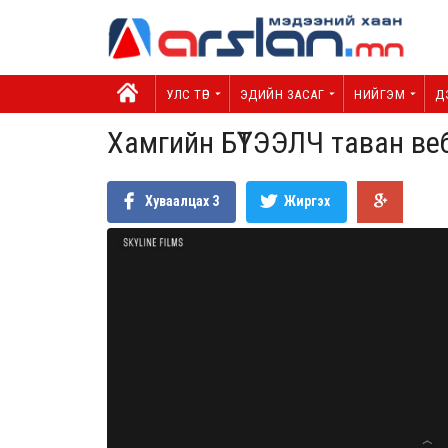
УЛС ТӨР
ЭДИЙН ЗАСАГ
НИЙГЭМ
Д
Хамгийн БҮТЭЭЛЧ таван ве
Хуваалцах
3
Жиргэх