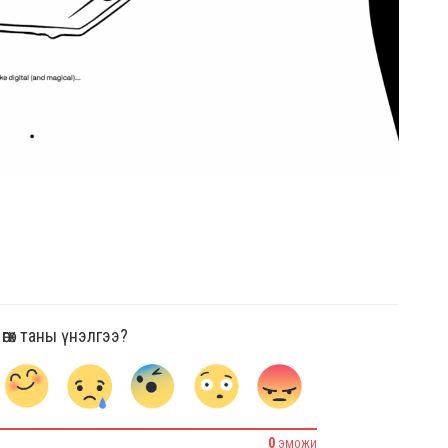
гөх таны үнэлгээ?
0
ЭМОЖИ