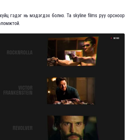
хуйц гэдэг нь мэдэгдэх болно. Та skyline films руу орсноор
боломжтой.