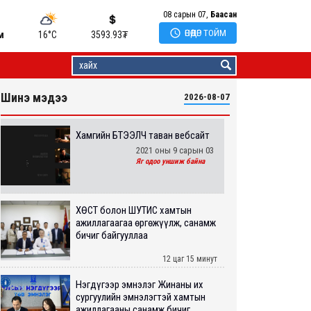
08 сарын 07,
Баасан

ӨНӨӨДӨР ТОЙМ
м
16°C
3593.93
₮
Шинэ мэдээ
2026-08-07
Хамгийн БҮТЭЭЛЧ таван вебсайт
2021 оны 9 сарын 03
Яг одоо уншиж байна
ХӨСҮТ болон ШУТИС хамтын
ажиллагаагаа өргөжүүлж, санамж
бичиг байгууллаа
12 цаг 15 минут
Нэгдүгээр эмнэлэг Жинаны их
сургуулийн эмнэлэгтэй хамтын
ажиллагааны санамж бичиг...