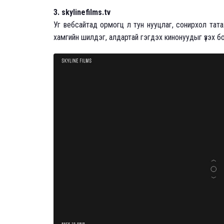
3. skylinefilms.tv
Уг вебсайтад ормогц л тун нууцлаг, сонирхол тата
хамгийн шилдэг, алдартай гэгдэх кинонуудыг үзэх 