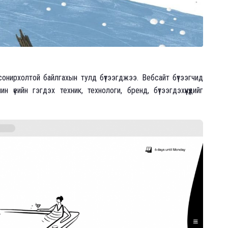
 сонирхолтой байлгахын тулд бүтээгджээ. Вебсайт бүтээгчид
үеийн гэгдэх техник, технологи, бренд, бүтээгдэхүүнүүдийг