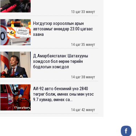
13 цаг 33 минут
Нэгдүгээр хорооллын арын
автозамыг өнөөдөр 23:00 цагаас
хаана
14 цаг 35 минут
Д.Амарбаясгалан: Шатахууны
хомдсол бол өөрөө төрийн
бодлогын хомсдол
14 цаг 38 минут
АИ-92 авто бензиний үнэ 2840
төгрөг болж, өмнөх оны мөн үеэс
9.7 хувиар, өмнөх са...
14 цаг 42 минут
ШУУРХАЙ: Туул голд 13 настай
хүүхэд живж, эрэн хайх ажиллагаа
үргэлжилж байна