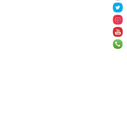
14 цаг 58 минут
Татварын өртэй шатахуун
импортлогч ААН-үүдийн дансыг
битүүмжлэхгүй
15 цаг 10 минут
Нийслэлийн цэцэрлэгийн цахим
бүртгэл энэ сарын 10-нд эхэлнэ
15 цаг 37 минут
Өнөр хороолол болон
Баянхошууны авто замын барилгын
ажлын нийт гүйцэтгэл 74.5 хув...
15 цаг 42 минут
Монгол-Алтай, Хөвсгөлийн
уулархаг нутаг, Дорнод-
Дарьгангын тал нутгаар дуу
цахилг...