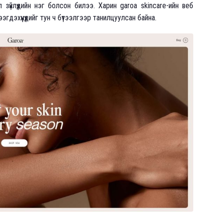
л зүйлүүдийн нэг болсон билээ. Харин garoa skincare-ийн веб
дэхүүнүүдийг тун ч бүтээлгээр танилцуулсан байна.