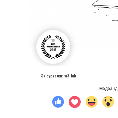
Эх сурвалж: w3-lab
Мэдээнд ө