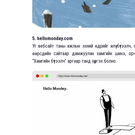
5. hellomonday.com
Уг вебсайт таны ажлын эхний өдрийг илүү бүтээлч,
өөрсдийн сайтаар дамжуулан хамгийн шинэ, орчин 
“Хамгийн бүтээлч” аргаар танд хүргэх болно.