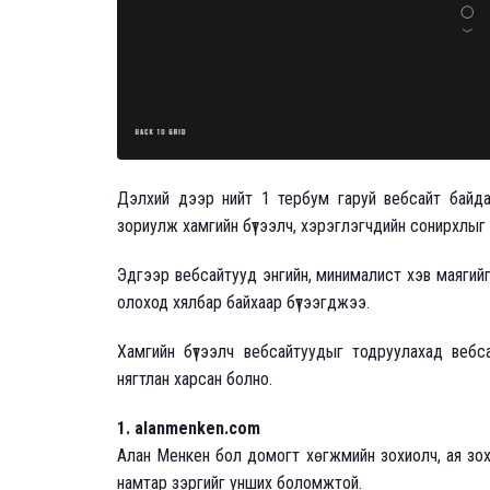
Дэлхий дээр нийт 1 тербум гаруй вебсайт байда
зориулж хамгийн бүтээлч, хэрэглэгчдийн сонирхлыг
Эдгээр вебсайтууд энгийн, минималист хэв маягий
олоход хялбар байхаар бүтээгджээ.
Хамгийн бүтээлч вебсайтуудыг тодруулахад вебсай
нягтлан харсан болно.
1. alanmenken.com
Алан Менкен бол домогт хөгжмийн зохиолч, ая зохио
намтар зэргийг унших боломжтой.