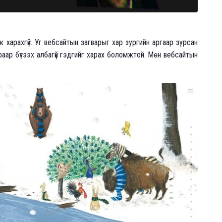
ж харахгүй. Уг вебсайтын загварыг хар зургийн аргаар зурсан
раар бүтээх албагүй гэдгийг харах боломжтой. Мөн вебсайтын