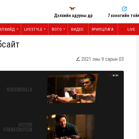
Дэлхийн адууны өдөр
7 хоногийн той
ЭЛХИЙД
LIFESTYLE
ФОТО
ВИДЕО
ЯРИЛЦЛАГА
LIVE
бсайт
2021 оны 9 сарын 03
