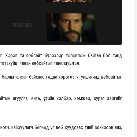
г. Хэрэв та вебсайт бүтээхээр төлөвлөж байгаа бол танд
 татахуйц таван вебсайтыг танилцуулъя.
г баримталсан байхаас гадна хэрэглэгч, уншигчид вебсайтыг
тын агуулга, өнгө, үсгийн хэлбэр, хэмжээ, зураг зэргийг
гч, найруулагч бөгөөд уг веб хуудсаас түүний зохиосон аяз,