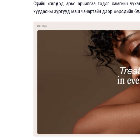
Сүүлийн жилүүдэд арьс арчилгаа гэдэг хамгийн чуха
хуудасны зургууд маш чанартайн дээр өөрсдийн бүтээг