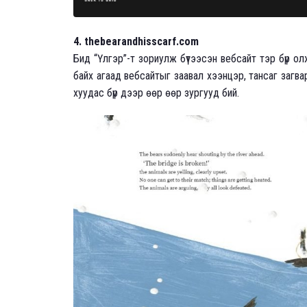
4. thebearandhisscarf.com
Бид “Үлгэр”-т зориулж бүтээсэн вебсайт тэр бүр ол
байх агаад вебсайтыг заавал хээнцэр, тансаг загва
хуудас бүр дээр өөр өөр зургууд бий.