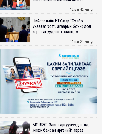
12 цаг 42 минут
Нийслэлийн ИТХ-аар “Сэлбэ
ухаалаг хот”, агаарын бохирдол
зэрэг асуудлыг хэлэлцэж ...
13 цаг 21 минут
БИЧЛЭГ: Завьт эргүүлүүд голд
живж байсан иргэнийг аврав