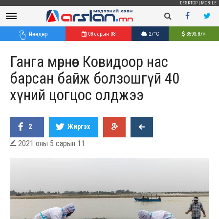
DESKTOP
|
MOBILE
Өнөөдөр
08 сарын 08
27°C
3593.87
₮
Ганга мөрнөөс Ковидоор нас
барсан байж болзошгүй 40
хүний цогцос олджээ
2
Жиргэх
2021 оны 5 сарын 11
