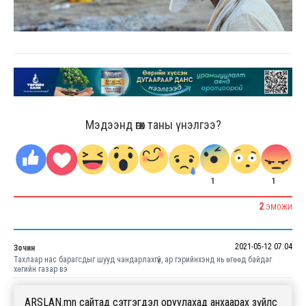
Мэдээнд өгөх таны үнэлгээ?
1
1
2
ЭМОЖИ
2021-05-12 07:04
Зочин
Тахлаар нас барагсдыг шууд чандарлахгүй, ар гэрийнхэнд нь өгөөд байдаг
хөгийн газар вэ
ARSLAN.mn сайтад сэтгэгдэл оруулахад анхаарах зүйлс