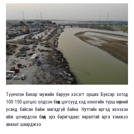
Түүнчлэн Бихар мужийн баруун хэсэгт орших Буксар хотод
100-150 цогцос олдсон бөгөөд цогсууд хэд хоногийн турш мөрний
усанд байсан байж магадгүй байна. Нутгийн иргэд ихээхэн
айж цочирдсон бөгөөд эрх баригчдаас яаралтай арга хэмжээ
авахыг шаарджээ.