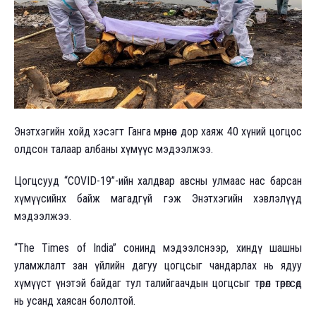
Энэтхэгийн хойд хэсэгт Ганга мөрнөөс дор хаяж 40 хүний ​​цогцос
олдсон талаар албаны хүмүүс мэдээлжээ.
Цогцсууд “COVID-19”-ийн халдвар авсны улмаас нас барсан
хүмүүсийнх байж магадгүй гэж Энэтхэгийн хэвлэлүүд
мэдээлжээ.
“The Times of India” сонинд мэдээлснээр, хиндү шашны
уламжлалт зан үйлийн дагуу цогцсыг чандарлах нь ядуу
хүмүүст үнэтэй байдаг тул талийгаачдын цогцсыг төрөл төрөгсөд
нь усанд хаясан бололтой.