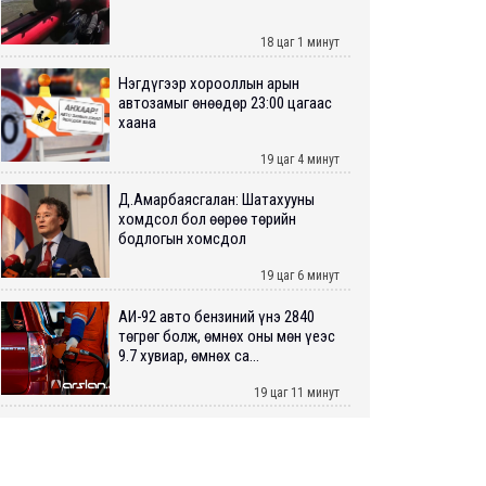
18 цаг 1 минут
Нэгдүгээр хорооллын арын
автозамыг өнөөдөр 23:00 цагаас
хаана
19 цаг 4 минут
Д.Амарбаясгалан: Шатахууны
хомдсол бол өөрөө төрийн
бодлогын хомсдол
19 цаг 6 минут
АИ-92 авто бензиний үнэ 2840
төгрөг болж, өмнөх оны мөн үеэс
9.7 хувиар, өмнөх са...
19 цаг 11 минут
ШУУРХАЙ: Туул голд 13 настай
хүүхэд живж, эрэн хайх ажиллагаа
үргэлжилж байна