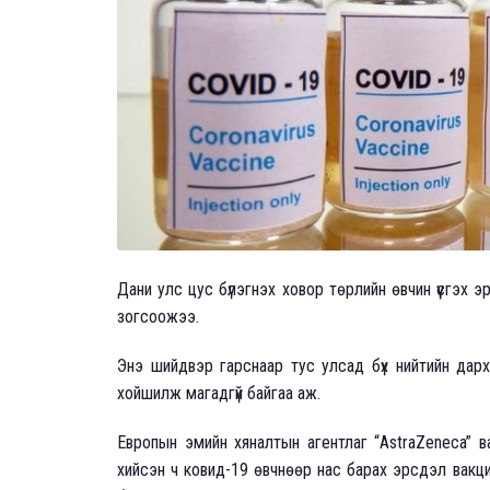
Дани улс цус бүлэгнэх ховор төрлийн өвчин үүсгэх 
зогсоожээ.
Энэ шийдвэр гарснаар тус улсад бүх нийтийн дар
хойшилж магадгүй байгаа аж.
Европын эмийн хяналтын агентлаг “AstraZeneca” 
хийсэн ч ковид-19 өвчнөөр нас барах эрсдэл вакц