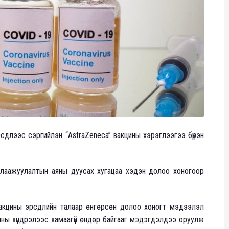
эрсдлээс сэргийлэн “AstraZeneca” вакцины хэрэглээгээ бүрэн
хлаажуулалтын аяны дуусах хугацаа хэдэн долоо хоногоор
вакцины эрсдлийн талаар өнгөрсөн долоо хоногт мэдээлэл
ины хүндрэлээс хамаагүй өндөр байгааг мэдэгдэлдээ оруулж