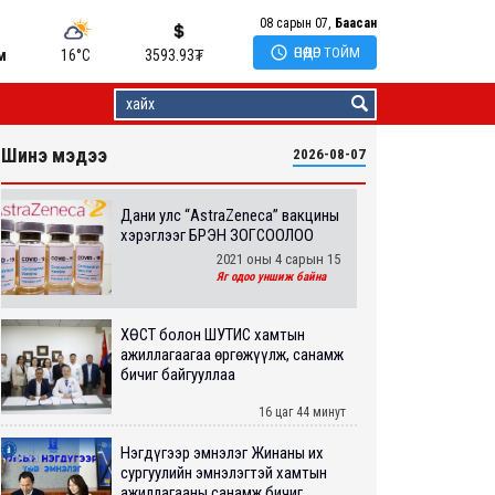
08 сарын 07,
Баасан

ӨНӨӨДӨР ТОЙМ
м
16°C
3593.93
₮
Шинэ мэдээ
2026-08-07
Дани улс “AstraZeneca” вакцины
хэрэглээг БҮРЭН ЗОГСООЛОО
2021 оны 4 сарын 15
Яг одоо уншиж байна
ХӨСҮТ болон ШУТИС хамтын
ажиллагаагаа өргөжүүлж, санамж
бичиг байгууллаа
16 цаг 44 минут
Нэгдүгээр эмнэлэг Жинаны их
сургуулийн эмнэлэгтэй хамтын
ажиллагааны санамж бичиг...