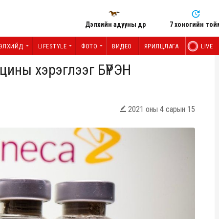
Дэлхийн адууны өдөр
7 хоногийн той
ЭЛХИЙД
LIFESTYLE
ФОТО
ВИДЕО
ЯРИЛЦЛАГА
LIVE
кцины хэрэглээг БҮРЭН
2021 оны 4 сарын 15
