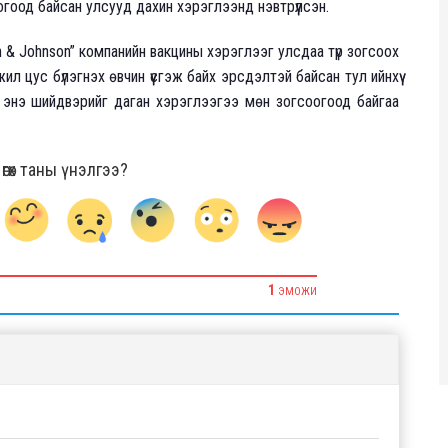
огоод байсан улсууд дахин хэрэглээнд нэвтрүүлсэн.
n & Johnson” компанийн вакцины хэрэглээг улсдаа түр зогсоох
ил цус бүлэгнэх өвчин үүсгэж байх эрсдэлтэй байсан тул ийнхүү
 энэ шийдвэрийг даган хэрэглээгээ мөн зогсоогоод байгаа
гөх таны үнэлгээ?
1
ЭМОЖИ