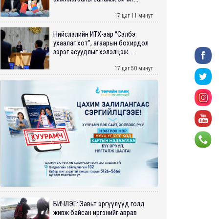
17 цаг 11 минут
Нийслэлийн ИТХ-аар “Сэлбэ
ухаалаг хот”, агаарын бохирдол
зэрэг асуудлыг хэлэлцэж ...
17 цаг 50 минут
БИЧЛЭГ: Завьт эргүүлүүд голд
живж байсан иргэнийг аврав