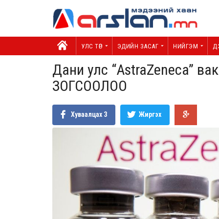
УЛС ТӨР
ЭДИЙН ЗАСАГ
НИЙГЭМ
Д
Дани улс “AstraZeneca” ва
ЗОГСООЛОО
Хуваалцах
3
Жиргэх