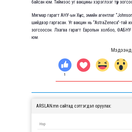
байсан юм. Тиймээс уг вакцины хэрэглээг түр зогсо
Мягмар гарагт АНУ-ын Хүнс, эмийн агентлаг “Johnso
шийдвэр гаргасан. Уг вакцин нь “AstraZeneca”-тай иж
зогсоосон. Лхагва гарагт Европын холбоо, ӨАБНУ
юм.
Мэдээнд ө
1
ARSLAN.mn сайтад сэтгэгдэл оруулах: