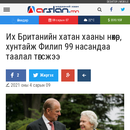
DESKTOP
|
MOBILE
Өнөөдөр
08 сарын 07
22°C
3593.93
₮
Их Британийн хатан хааны нөхөр,
хунтайж Филип 99 насандаа
таалал төгсжээ
2
Жиргэх
2021 оны 4 сарын 09
