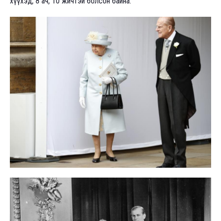
хүүхэд, 8 ач, 10 жичтэй болсон байна.