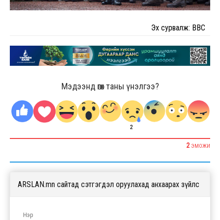
Эх сурвалж: BBC
Мэдээнд өгөх таны үнэлгээ?
2
2
ЭМОЖИ
ARSLAN.mn сайтад сэтгэгдэл оруулахад анхаарах зүйлс