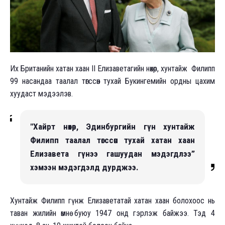
Их Британийн хатан хаан II Елизаветагийн нөхөр, хунтайж Филипп
99 насандаа таалал төгссөн тухай Букингемийн ордны цахим
хуудаст мэдээлэв.
"Хайрт нөхөр, Эдинбургийн гүн хунтайж
Филипп таалал төгссөн тухай хатан хаан
Елизавета гүнээ гашуудан мэдэгдлээ”
хэмээн мэдэгдэлд дурджээ.
Хунтайж Филипп гүнж Елизаветатай хатан хаан болохоос нь
таван жилийн өмнө буюу 1947 онд гэрлэж байжээ. Тэд 4