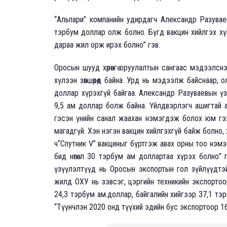
“Альпари” компанийн удирдагч Александр Разуваев
тэрбум доллар олж болно. Бүгд вакцин хийлгэх хүс
дараа жил орж ирэх болно” гэв.
Оросын шууд хөрөнгө оруулалтын сангаас мэдээлснэ
хүлээн зөвшөөрөөд байна. Урд нь мэдээлж байснаар,
доллар хүрэхгүй байгаа. Александр Разуваевын үз
9,5 ам доллар болж байна. Үйлдвэрлэгч ашигтай 
гэсэн үнийн санал жаахан нэмэгдэж болох юм гэ
магадгүй. Хэн нэгэн вакцин хийлгэхгүй байж болно, 
ч“Спутник V” вакциныг бүртгэж авах орны тоо нэм
бид нөгөө л 30 тэрбум ам доллартаа хүрэх болно
үзүүлэлтүүд нь Оросын экспортын гол зүйлүүдтэ
жилд ОХУ нь зэвсэг, цэргийн техникийн экспортоор
24,3 тэрбум ам.доллар, байгалийн хийгээр 37,1 т
“Түүнчлэн 2020 онд түүхий эдийн бус экспортоор 1