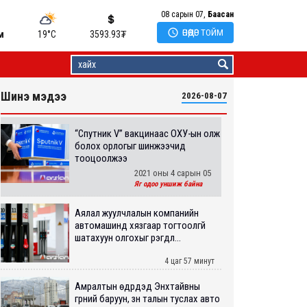
08 сарын 07,
Баасан

ӨНӨӨДӨР ТОЙМ
м
19°C
3593.93
₮
Шинэ мэдээ
2026-08-07
“Спутник V” вакцинаас ОХУ-ын олж
болох орлогыг шинжээчид
тооцоолжээ
2021 оны 4 сарын 05
Яг одоо уншиж байна
Аялал жуулчлалын компанийн
автомашинд хязгаар тогтоолгүй
шатахуун олгохыг үүрэгдл...
4 цаг 57 минут
Амралтын өдрүүдэд Энхтайвны
гүүрний баруун, зүүн талын туслах авто