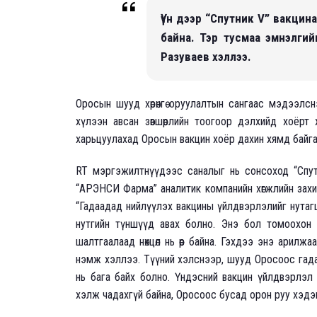
Үүн дээр “Спутник V” вакцин
байна. Тэр тусмаа эмнэлги
Разуваев хэллээ.
Оросын шууд хөрөнгө оруулалтын сангаас мэдээлсн
хүлээн авсан зөвшөөрлийн тоогоор дэлхийд хоёрт
харьцуулахад Оросын вакцин хоёр дахин хямд байг
RT мэргэжилтнүүдээс саналыг нь сонсоход “Спут
“АРЭНСИ Фарма” аналитик компанийн хөгжлийн захи
“Гадаадад нийлүүлэх вакцины үйлдвэрлэлийг нутаг
нутгийн түншүүд авах болно. Энэ бол томоохон
шалтгаалаад нөхцөл нь өөр байна. Гэхдээ энэ арил
нэмж хэллээ. Түүний хэлснээр, шууд Оросоос гада
нь бага байх болно. Үндэсний вакцин үйлдвэрлэл
хэлж чадахгүй байна, Оросоос бусад орон руу хэдэн 