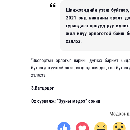
Шинжээчдийн үзэж буйгаар,
2021 онд вакцины эрэлт дэ
гуравдагч орнууд руу идэвх
жил илүү орлоготой байж б
хэллээ.
“Экспортын орлогыг нарийн дүгнэх баримт бидэ
бүтээгдэхүүнтэй эн зэрэгцээд шилдэг, гол бүтээг
хэлжээ.
З.Батцэцэг
Эх сурвалж: “Зууны мэдээ” сонин
Мэдээнд ө