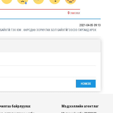
0
ЭМОЖИ
2021-04-05 09:13
АЙХГҮЙ ГЭХ ЮМ . ӨӨРСДӨӨ ЗОРИУЛАХ БОЛ БАЙХГҮЙГЭЭСЭЭ ГАРГААД ИРЭХ
чилгаа байрлуулах
Мэдээллийн агентлаг