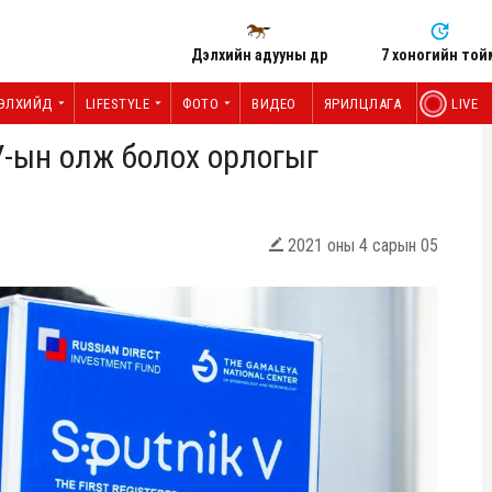
Дэлхийн адууны өдөр
7 хоногийн той
ЭЛХИЙД
LIFESTYLE
ФОТО
ВИДЕО
ЯРИЛЦЛАГА
LIVE
У-ын олж болох орлогыг
2021 оны 4 сарын 05
