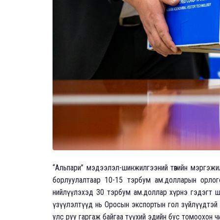
“Альпари” мэдээлэл-шинжил­гээний төвийн мэргэжи
борлуулалтаар 10-15 тэрбум ам.долларын орлог
нийлүүлэхэд 30 тэрбум ам.доллар хүрнэ гэдэгт ш
үзүүлэлтүүд нь Оросын экспортын гол зүйлүүдтэй 
улс руу гаргаж байгаа түүхий эдийн бус томоохон ч