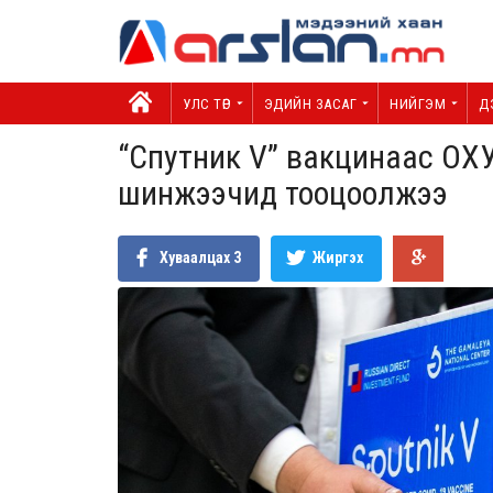
УЛС ТӨР
ЭДИЙН ЗАСАГ
НИЙГЭМ
Д
“Спутник V” вакцинаас ОХ
шинжээчид тооцоолжээ
Хуваалцах
3
Жиргэх