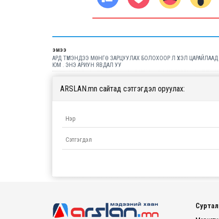
эмээ
АРД ТҮМЭНДЭЭ МӨНГӨ ЗАРЦУУЛАХ БОЛОХООР Л ҮХЭЛ ЦАРАЙЛААД Б
ЮМ . ЭНЭ АРИУН ЯВДАЛ УУ
ARSLAN.mn сайтад сэтгэгдэл оруулах:
Суртал