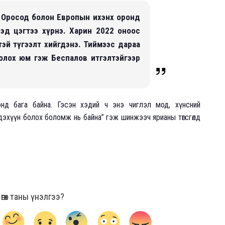
 Оросод болон Европын ихэнх оронд
эд цэгтээ хүрнэ. Харин 2022 оноос
тэй түгээлт хийгдэнэ. Тиймээс дараа
олох юм гэж Беспалов итгэлтэйгээр
нд бага байна. Гэсэн хэдий ч энэ чиглэл мод, хүнсний
дэхүүн болох боломж нь байна” гэж шинжээч ярианы төгсгөлд
гөх таны үнэлгээ?