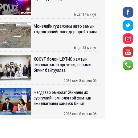
6 цаг 17 минут
Монелийн гудамжны авто замын
хөдөлгөөнийг өнөөдөр орой хаана
6 цаг 55 минут
ХӨСҮТ болон ШУТИС хамтын
ажиллагаагаа өргөжүүлж, санамж
бичиг байгууллаа
2026 оны 8 сарын 06
Нэгдүгээр эмнэлэг Жинаны их
сургуулийн эмнэлэгтэй хамтын
ажиллагааны санамж бичиг...
2026 оны 8 сарын 06
Нийслэлийн ИТХ-аар “Сэлбэ
ухаалаг хот”, агаарын бохирдол
зэрэг асуудлыг хэлэлцэж ...