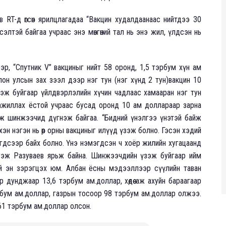
 RT-д өгсөн ярилцлагадаа “Вакцин худалдаанаас нийтдээ 30
элтэй байгаа учраас энэ мөнгөний тал нь энэ жил, үлдсэн нь
эр, “Спутник V” вакциныг нийт 58 оронд, 1,5 тэрбум хүн ам
 олон улсын зах зээл дээр нэг тун (нэг хүнд 2 тун)вакцин 10
эж буйгаар үйлдвэрлэлийн хүчин чадлаас хамааран нэг тун
ажиллах ёстой учраас бусад оронд 10 ам доллараар зарна
ж шинжээчид дүгнэж байгаа. “Бидний үнэлгээ үнэтэй байж
хэн нэгэн нь өөр орны вакциныг илүүд үзэж болно. Гэсэн хэдий
эгдсээр байх болно. Үнэ нэмэгдсэн ч хоёр жилийн хугацаанд
” гэж Разуваев ярьж байна. Шинжээчдийн үзэж буйгаар ийм
й эн зэрэгцэх юм. Албан ёсны мэдээллээр сүүлийн таван
 дунджаар 13,6 тэрбум ам.доллар, хөдөө аж ахуйн бараагаар
эрбум ам.доллар, газрын тосоор 98 тэрбум ам.доллар олжээ.
61 тэрбум ам.доллар олсон.