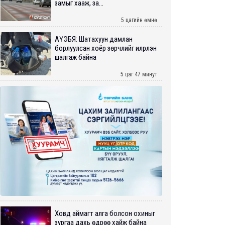
замыг хааж, за...
5 цагийн өмнө
АҮЭБЯ: Шатахуун дамлан
борлуулсан хоёр зөрчлийг илрүүлэн
шалгаж байна
5 цаг 47 минут
Ховд аймагт алга болсон охиныг
зургаа дахь өдрөө хайж байна