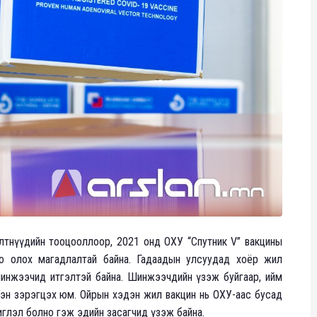
лтнүүдийн тооцооллоор, 2021 онд ОХУ “Спутник V” вакцины
о олох магадлалтай байна. Гадаадын улсуудад хоёр жил
инжээчид итгэлтэй байна. Шинжээчдийн үзэж буйгаар, ийм
эн зэрэгцэх юм. Ойрын хэдэн жил вакцин нь ОХУ-аас бусад
иглэл болно гэж эдийн засагчид үзэж байна.