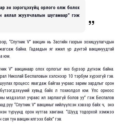
аар эн зэрэгцэхүйц орлого олж болох
йн аялал жуулчлалын шугамаар” гэж
ээр, “Спутник V” вакцин нь Засгийн газрын зохицуулагчдын
 жагсаж байна. Гадаадын яг ижил үр дүнтэй вакцинуудтай
аа юм.
ник V” вакцинаар олох орлогыг янз бүрээр дүгнэж байна.
рал Николай Беспаловын хэлснээр 10 тэрбум хүрэхгүй гэв.
шуулах процесс явагдаж байгаа учраас зарим зардлыг орон
 бүтээгдэхүүний хувьд байх л тохиолдол юм. Улс орноос
жааны мэдээлэл учраас ил зарлахгүй болов уу” гэж Беспалов
ад руу “Спутник V” вакциныг нийлүүлсэн хэвээр байх ч, энэ
 нэн түрүүнд орон нутгаа хангана. “Шууд тодорхой хэмжээ
сая тун вакцин илгээх байх” гэв.