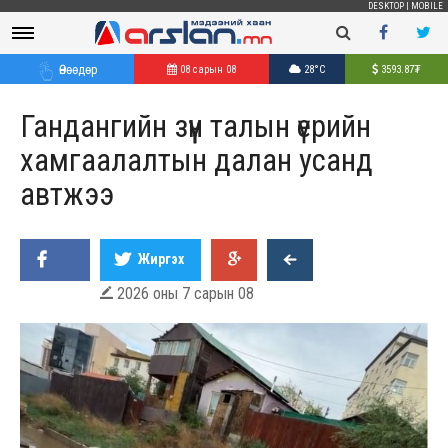
DESKTOP
|
MOBILE
Өнөөдөр
08 сарын 08
28°C
3593.87
₮
Гандангийн зүүн талын үерийн
хамгаалалтын далан усанд
автжээ
Жиргэх
2026 оны 7 сарын 08
