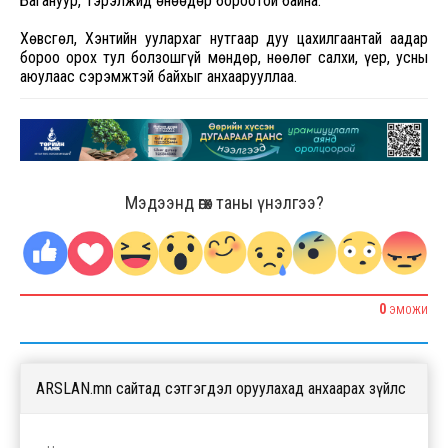
Багануур, Тэрэлжид өнөөдөр бороотой байна.
Хөвсгөл, Хэнтийн уулархаг нутгаар дуу цахилгаантай аадар
бороо орох тул болзошгүй мөндөр, нөөлөг салхи, үер, усны
аюулаас сэрэмжтэй байхыг анхаарууллаа.
Мэдээнд өгөх таны үнэлгээ?
0
ЭМОЖИ
ARSLAN.mn сайтад сэтгэгдэл оруулахад анхаарах зүйлс