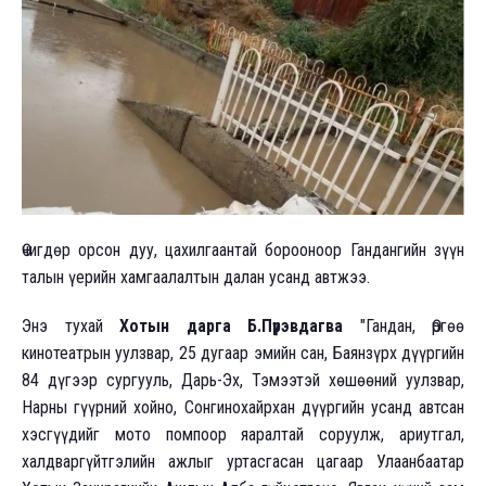
Өчигдөр орсон дуу, цахилгаантай борооноор Гандангийн зүүн
талын үерийн хамгаалалтын далан усанд автжээ.
Энэ тухай
Хотын дарга Б.Пүрэвдагва
"Гандан, Өргөө
кинотеатрын уулзвар, 25 дугаар эмийн сан, Баянзүрх дүүргийн
84 дүгээр сургууль, Дарь-Эх, Тэмээтэй хөшөөний уулзвар,
Нарны гүүрний хойно, Сонгинохайрхан дүүргийн усанд автсан
хэсгүүдийг мото помпоор яаралтай соруулж, ариутгал,
халдваргүйтгэлийн ажлыг уртасгасан цагаар Улаанбаатар