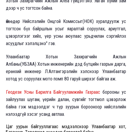
Хотын Захирагчийн Ажлын Алба гүйцэтгэнэ. Явган хүний зам
дээр ч ус тогтсон байна.
Өнөөдөр Нийслэлийн Онцгой Комиссыг(НОК) хуралдуулж ус
тогтсон бүх байршлын усыг яаралтай соруулах, ариутгал,
цэвэрлэгээг хийх, үер усны аюулаас урьдчилан сэргийлэх
асуудлыг хэлэлцэнэ" гэв.
Улаанбаатар Хотын Захирагчийн Ажлын
Албаны(УБЗАА) Хотын инженерийн дэд бүтцийн газрын дарга,
ерөнхий инженер Л.Алтангэрэлийн хэлснээр Улаанбаатар
хотод ус соруулах мото помп 80 гаруй ширхэг байгаа аж.
Геодези Усны Барилга Байгууламжийн Газраас
борооны ус
зайлуулах шугам, үерийн далан, сувгийг тогтмол цэвэрлэж
байна гэж мэдээлдэг ч түр зуурын борооноор нийслэлийн
нэлээдгүй хэсэг усанд автлаа.
Цаг уурын байгууллагаас мэдээлснээр Улаанбаатар хот,