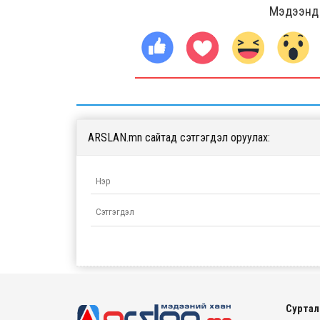
Мэдээнд ө
ARSLAN.mn сайтад сэтгэгдэл оруулах:
Суртал