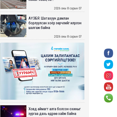
2026 оны 8 сарын 07
АҮЭБЯ: Шатахуун дамлан
борлуулсан хоёр зөрчлийг илрүүлэн
шалгаж байна
2026 оны 8 сарын 07
Ховд аймагт алга болсон охиныг
зургаа дахь өдрөө хайж байна