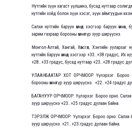
Нутгийн зүүн хагаст үүлшинэ, бусад нутгаар солигд
нутгийн хойд болон зүүн хэсэг, зүүн аймгуудын ихэн
Салхи нутгийн баруун өмнөд хэсгээр баруун өмнөөс
зарим газраар борооны өмнө түр зуур ширүүснэ.
Монгол-Алтай, Хангай, Хөвсгөл, Хэнтийн уулархаг 
нутгийн баруун өмнөд хэсгээр +33...+38 градус, Их 
+28...+33 градус, бусад нутгаар +23...+28 градус ду
УЛААНБААТАР ХОТ ОРЧМООР Үүлэрхэг. Бороо орн
борооны өмнө түр зуур ширүүснэ. +22...+24 градус ду
БАГАНУУР ОРЧМООР: Үүлэрхэг. Бороо орно. Салхи ба
зуур ширүүснэ +23...+25 градус дулаан байна.
ТЭРЭЛЖ ОРЧМООР: Үүлэрхэг. Бороо орно. Салхи бар
зуур ширүүснэ. +21...+23 градус дулаан байна.