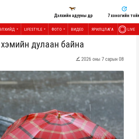
Дэлхийн адууны өдөр
7 хоногийн той
ЭЛХИЙД
LIFESTYLE
ФОТО
ВИДЕО
ЯРИЛЦЛАГА
LIVE
 хэмийн дулаан байна
2026 оны 7 сарын 08
