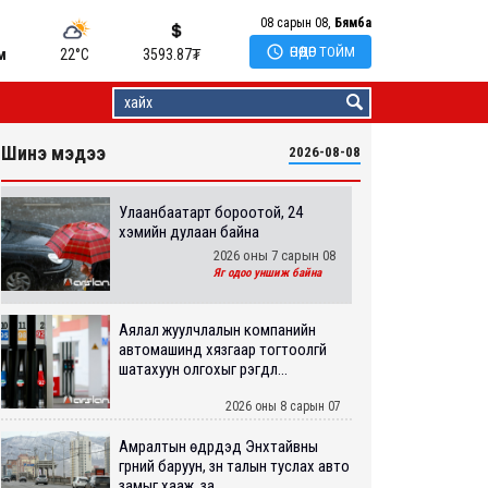
08 сарын 08,
Бямба

ӨНӨӨДӨР ТОЙМ
м
22°C
3593.87
₮
Шинэ мэдээ
2026-08-08
Улаанбаатарт бороотой, 24
хэмийн дулаан байна
2026 оны 7 сарын 08
Яг одоо уншиж байна
Аялал жуулчлалын компанийн
автомашинд хязгаар тогтоолгүй
шатахуун олгохыг үүрэгдл...
2026 оны 8 сарын 07
Амралтын өдрүүдэд Энхтайвны
гүүрний баруун, зүүн талын туслах авто
замыг хааж, за...