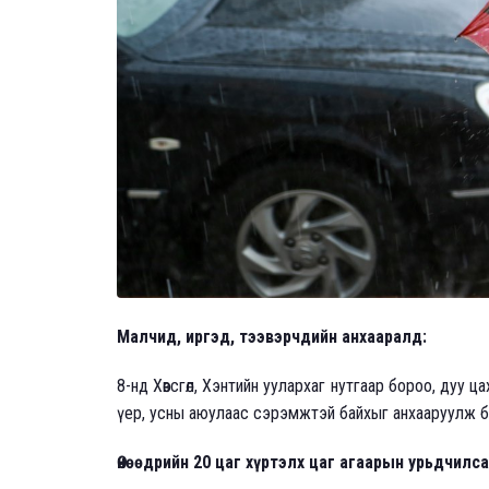
Малчид, иргэд, тээвэрчдийн анхааралд:
8-нд Хөвсгөл, Хэнтийн уулархаг нутгаар бороо, дуу ца
үер, усны аюулаас сэрэмжтэй байхыг анхааруулж б
Өнөөдрийн 20 цаг хүртэлх цаг агаарын урьдчилс