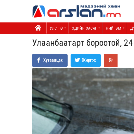
УЛС ТӨР
ЭДИЙН ЗАСАГ
НИЙГЭМ
Д
Улаанбаатарт бороотой, 24
Хуваалцах
Жиргэх