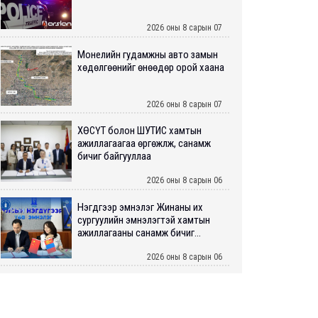
2026 оны 8 сарын 07
Монелийн гудамжны авто замын
хөдөлгөөнийг өнөөдөр орой хаана
2026 оны 8 сарын 07
ХӨСҮТ болон ШУТИС хамтын
ажиллагаагаа өргөжүүлж, санамж
бичиг байгууллаа
2026 оны 8 сарын 06
Нэгдүгээр эмнэлэг Жинаны их
сургуулийн эмнэлэгтэй хамтын
ажиллагааны санамж бичиг...
2026 оны 8 сарын 06
Нийслэлийн ИТХ-аар “Сэлбэ
ухаалаг хот”, агаарын бохирдол
зэрэг асуудлыг хэлэлцэж ...