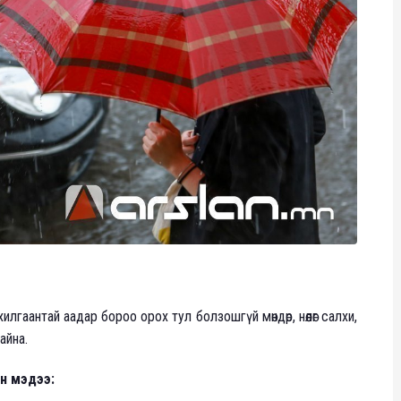
хилгаантай аадар бороо орох тул болзошгүй мөндөр, нөөлөг салхи,
айна.
ан мэдээ: