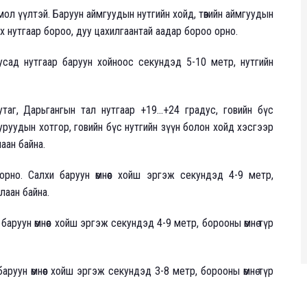
мол үүлтэй. Баруун аймгуудын нутгийн хойд, төвийн аймгуудын
х нутгаар бороо, дуу цахилгаантай аадар бороо орно.
, бусад нутгаар баруун хойноос секундэд 5-10 метр, нутгийн
нутаг, Дарьгангын тал нутгаар +19...+24 градус, говийн бүс
нууруудын хотгор, говийн бүс нутгийн зүүн болон хойд хэсгээр
лаан байна.
о. Салхи баруун өмнөөс хойш эргэж секундэд 4-9 метр,
лаан байна.
руун өмнөөс хойш эргэж секундэд 4-9 метр, борооны өмнө түр
уун өмнөөс хойш эргэж секундэд 3-8 метр, борооны өмнө түр