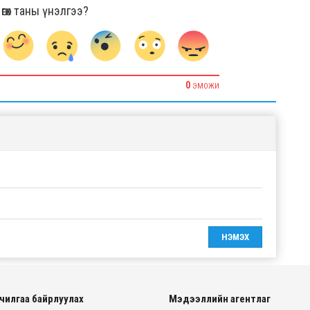
гөх таны үнэлгээ?
0
ЭМОЖИ
чилгаа байрлуулах
Мэдээллийн агентлаг