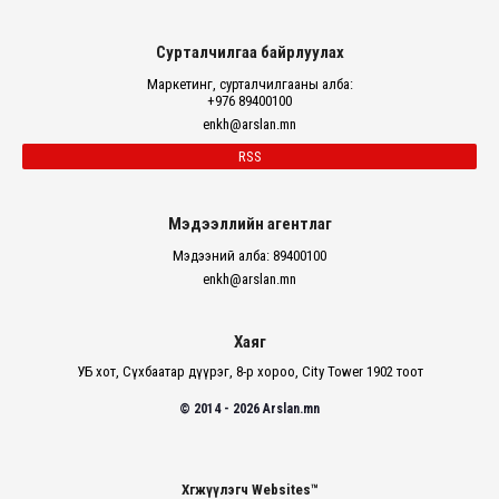
Сурталчилгаа байрлуулах
Маркетинг, сурталчилгааны алба:
+976 89400100
enkh@arslan.mn
RSS
Мэдээллийн агентлаг
Мэдээний алба: 89400100
enkh@arslan.mn
Хаяг
УБ хот, Сүхбаатар дүүрэг, 8-р хороо, City Tower 1902 тоот
© 2014 - 2026 Arslan.mn
Хөгжүүлэгч Websites™