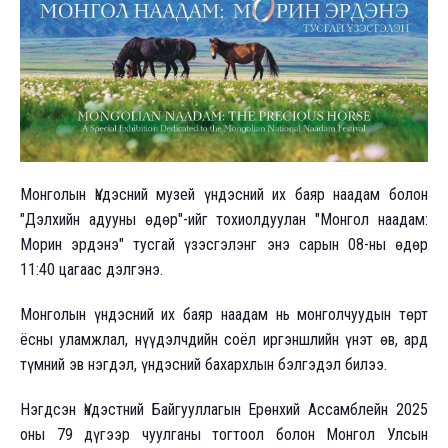
Монголын Үндэсний музей үндэсний их баяр наадам болон
"Дэлхийн адууны өдөр"-ийг тохиолдуулан "Монгол наадам:
Морин эрдэнэ" тусгай үзэсгэлэнг энэ сарын 08-ны өдөр
11:40 цагаас дэлгэнэ.
Монголын үндэсний их баяр наадам нь монголчуудын төрт
ёсны уламжлал, нүүдэлчдийн соёл иргэншлийн үнэт өв, ард
түмний эв нэгдэл, үндэсний бахархлын бэлгэдэл билээ.
Нэгдсэн Үндэстний Байгууллагын Ерөнхий Ассамблейн 2025
оны 79 дүгээр чуулганы тогтоол болон Монгол Улсын