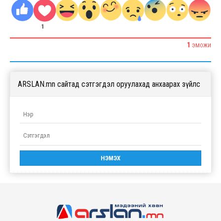
1
1
ЭМОЖИ
ARSLAN.mn сайтад сэтгэгдэл оруулахад анхаарах зүйлс