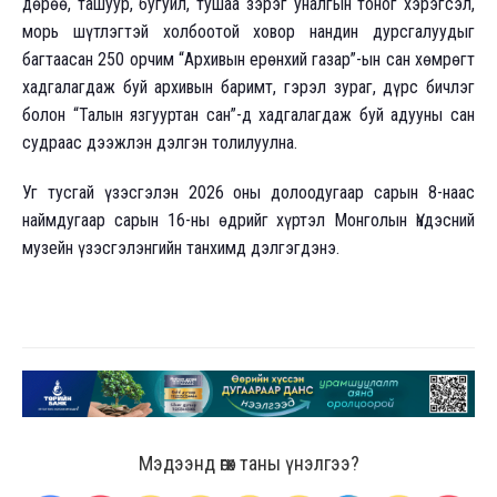
дөрөө, ташуур, бугуйл, тушаа зэрэг уналгын тоног хэрэгсэл,
морь шүтлэгтэй холбоотой ховор нандин дурсгалуудыг
багтаасан 250 орчим “Архивын ерөнхий газар”-ын сан хөмрөгт
хадгалагдаж буй архивын баримт, гэрэл зураг, дүрс бичлэг
болон “Талын язгууртан сан”-д хадгалагдаж буй адууны сан
судраас дээжлэн дэлгэн толилуулна.
Уг тусгай үзэсгэлэн 2026 оны долоодугаар сарын 8-наас
наймдугаар сарын 16-ны өдрийг хүртэл Монголын Үндэсний
музейн үзэсгэлэнгийн танхимд дэлгэгдэнэ.
Мэдээнд өгөх таны үнэлгээ?