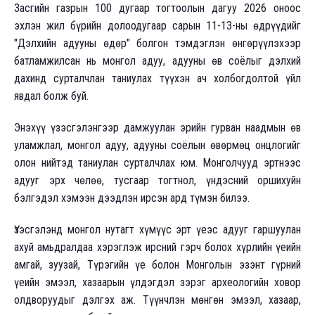
Засгийн газрын 100 дугаар тогтоолын дагуу 2026 оноос
эхлэн жил бүрийн долоодугаар сарын 11-13-ны өдрүүдийг
"Дэлхийн адууны өдөр" болгон тэмдэглэн өнгөрүүлэхээр
батламжилсан нь монгол адуу, адууны өв соёлыг дэлхий
дахинд сурталчлан таниулах түүхэн ач холбогдолтой үйл
явдал болж буй.
Энэхүү үзэсгэлэнгээр дамжуулан эрийн гурван наадмын өв
уламжлал, монгол адуу, адууны соёлын өвөрмөц онцлогийг
олон нийтэд таниулан сурталчлах юм. Монголчууд эртнээс
адууг эрх чөлөө, тусгаар тогтнол, үндэсний оршихуйн
бэлгэдэл хэмээн дээдлэн ирсэн ард түмэн билээ.
Үзэсгэлэнд монгол нутагт хүмүүс эрт үеэс адууг гаршуулан
ахуй амьдралдаа хэрэглэж ирсний гэрч болох хүрлийн үеийн
амгай, зуузай, Түрэгийн үе болон Монголын эзэнт гүрний
үеийн эмээл, хазаарын үлдэгдэл зэрэг археологийн ховор
олдворуудыг дэлгэх аж. Түүнчлэн мөнгөн эмээл, хазаар,