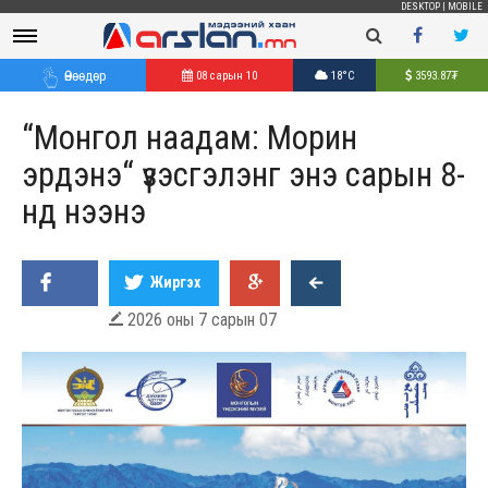
DESKTOP
|
MOBILE
Өнөөдөр
08 сарын 10
18°C
3593.87
₮
“Монгол наадам: Морин
эрдэнэ“ үзэсгэлэнг энэ сарын 8-
нд нээнэ
Жиргэх
2026 оны 7 сарын 07
