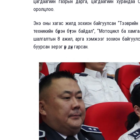
цагдаагийн газрын дарга, цагдаагийн хурандаа С
оролцлоо.
Энэ оны хагас жилд зохион байгуулсан “Тээврийн 
техникийн бүрэн бүтэн байдал”, “Мотоцикл ба хамг
шалгалтын 8 ажил, арга хэмжээг зохион байгуулс
буурсан эерэг үр дүн гарсан.