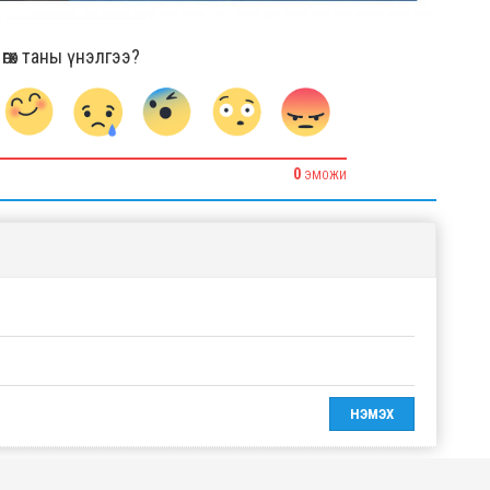
гөх таны үнэлгээ?
0
ЭМОЖИ