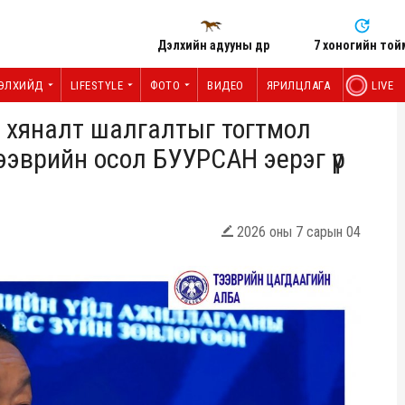
Дэлхийн адууны өдөр
7 хоногийн той
ЭЛХИЙД
LIFESTYLE
ФОТО
ВИДЕО
ЯРИЛЦЛАГА
LIVE
, хяналт шалгалтыг тогтмол
ээврийн осол БУУРСАН эерэг үр
2026 оны 7 сарын 04
