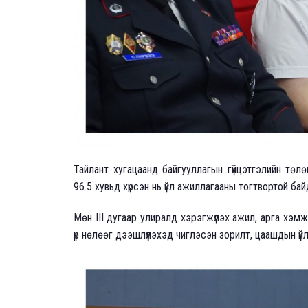
Тайлант хугацаанд байгууллагын гүйцэтгэлийн төлө
96.5 хувьд хүрсэн нь үйл ажиллагааны тогтвортой байд
Мөн III дугаар улиралд хэрэгжүүлэх ажил, арга хэм
үр нөлөөг дээшлүүлэхэд чиглэсэн зорилт, цаашдын ү