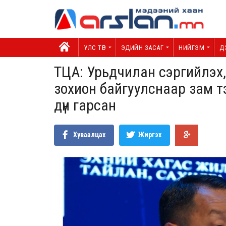
УЛС ТӨР
ЭДИЙН ЗАСАГ
НИЙГЭМ
Д
ТЦА: Урьдчилан сэргийлэх
зохион байгуулснаар зам т
дүн гарсан
Хуваалцах
Жиргэх