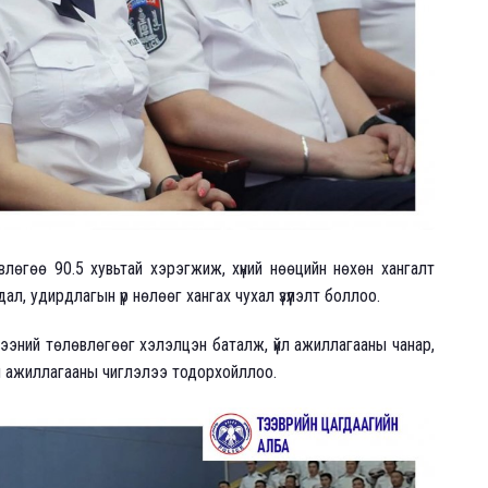
влөгөө 90.5 хувьтай хэрэгжиж, хүний нөөцийн нөхөн хангалт
ал, удирдлагын үр нөлөөг хангах чухал үзүүлэлт боллоо.
жээний төлөвлөгөөг хэлэлцэн баталж, үйл ажиллагааны чанар,
йл ажиллагааны чиглэлээ тодорхойллоо.