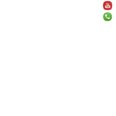
зэрэг асуудлыг хэлэлцэж ...
2026 оны 8 сарын 06
БИЧЛЭГ: Завьт эргүүлүүд голд живж
байсан иргэнийг аврав
2026 оны 8 сарын 06
Нэгдүгээр хорооллын арын
автозамыг өнөөдөр 23:00 цагаас
хаана
2026 оны 8 сарын 06
Д.Амарбаясгалан: Шатахууны
хомдсол бол өөрөө төрийн
бодлогын хомсдол
2026 оны 8 сарын 06
АИ-92 авто бензиний үнэ 2840
төгрөг болж, өмнөх оны мөн үеэс 9.7
хувиар, өмнөх са...