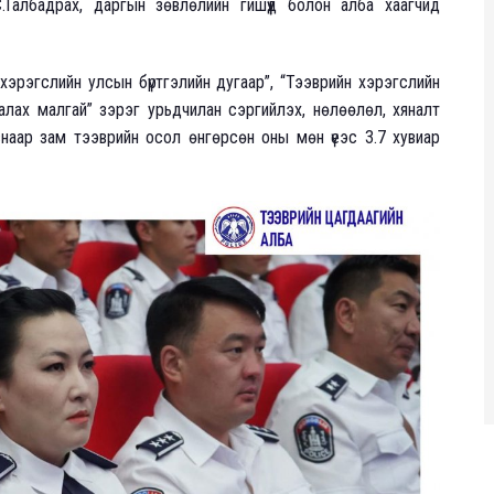
.Галбадрах, даргын зөвлөлийн гишүүд болон алба хаагчид
хэрэгслийн улсын бүртгэлийн дугаар”, “Тээврийн хэрэгслийн
аалах малгай” зэрэг урьдчилан сэргийлэх, нөлөөлөл, хяналт
наар зам тээврийн осол өнгөрсөн оны мөн үеэс 3.7 хувиар