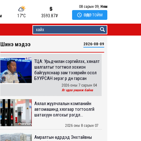
08 сарын 09,
Ням

ӨНӨӨДӨР ТОЙМ
м
17°C
3593.87
₮
Шинэ мэдээ
2026-08-09
ТЦА: Урьдчилан сэргийлэх, хяналт
шалгалтыг тогтмол зохион
байгуулснаар зам тээврийн осол
БУУРСАН эерэг үр дүн гарсан
2026 оны 7 сарын 04
Яг одоо уншиж байна
Аялал жуулчлалын компанийн
автомашинд хязгаар тогтоолгүй
шатахуун олгохыг үүрэгдл...
2026 оны 8 сарын 07
Амралтын өдрүүдэд Энхтайвны