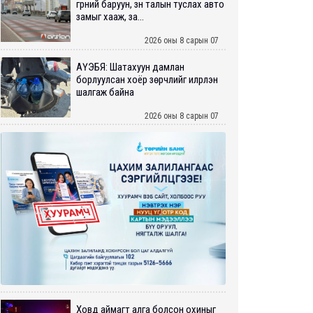
гүүрний баруун, зүүн талын туслах авто
замыг хааж, за...
2026 оны 8 сарын 07
АҮЭБЯ: Шатахуун дамлан
борлуулсан хоёр зөрчлийг илрүүлэн
шалгаж байна
2026 оны 8 сарын 07
Ховд аймагт алга болсон охиныг