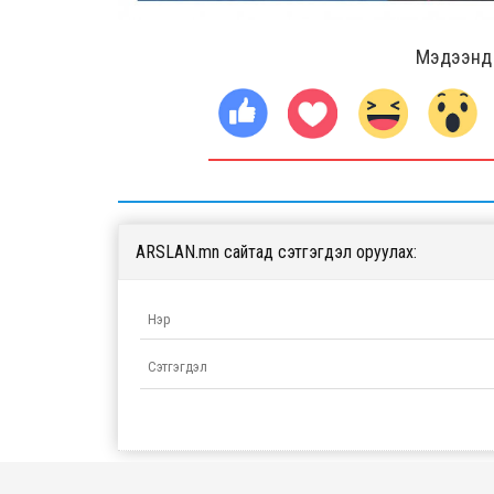
Мэдээнд ө
ARSLAN.mn сайтад сэтгэгдэл оруулах: