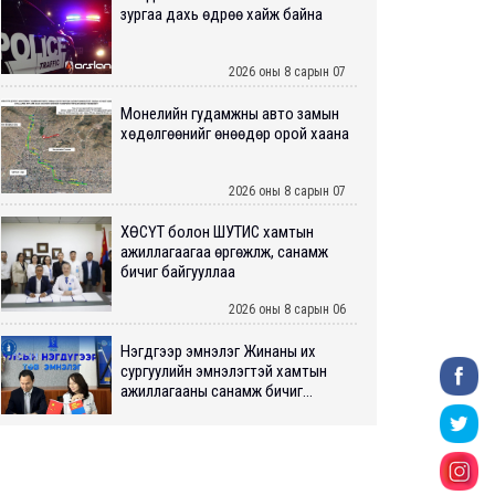
зургаа дахь өдрөө хайж байна
2026 оны 8 сарын 07
Монелийн гудамжны авто замын
хөдөлгөөнийг өнөөдөр орой хаана
2026 оны 8 сарын 07
ХӨСҮТ болон ШУТИС хамтын
ажиллагаагаа өргөжүүлж, санамж
бичиг байгууллаа
2026 оны 8 сарын 06
Нэгдүгээр эмнэлэг Жинаны их
сургуулийн эмнэлэгтэй хамтын
ажиллагааны санамж бичиг...
2026 оны 8 сарын 06
Нийслэлийн ИТХ-аар “Сэлбэ
ухаалаг хот”, агаарын бохирдол