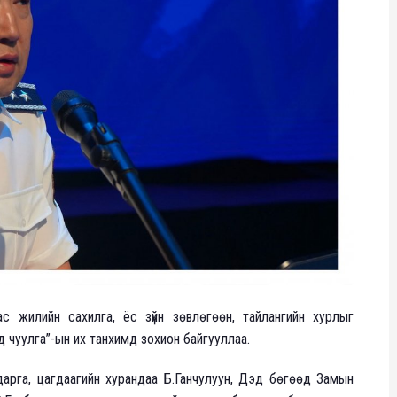
с жилийн сахилга, ёс зүйн зөвлөгөөн, тайлангийн хурлыг
д чуулга”-ын их танхимд зохион байгууллаа.
арга, цагдаагийн хурандаа Б.Ганчулуун, Дэд бөгөөд Замын