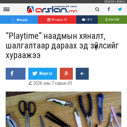
DESKTOP
|
MOBILE
Өнөөдөр
08 сарын 07
18°C
3593.93
₮
“Playtime“ наадмын хяналт,
шалгалтаар дараах эд зүйлсийг
хураажээ
Жиргэх
2026 оны 7 сарын 03
