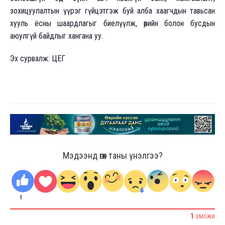
зохицуулалтын үүрэг гүйцэтгэж буй алба хаагчдын тавьсан
хууль ёсны шаардлагыг биелүүлж, өөрийн болон бусдын
аюулгүй байдлыг хангана уу.
Эх сурвалж: ЦЕГ
Мэдээнд өгөх таны үнэлгээ?
1
1
ЭМОЖИ