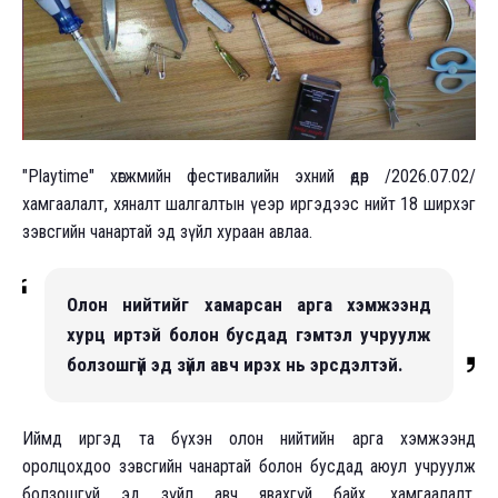
"Playtime" хөгжмийн фестивалийн эхний өдөр /2026.07.02/
хамгаалалт, хяналт шалгалтын үеэр иргэдээс нийт 18 ширхэг
зэвсгийн чанартай эд зүйл хураан авлаа.
Олон нийтийг хамарсан арга хэмжээнд
хурц иртэй болон бусдад гэмтэл учруулж
болзошгүй эд зүйл авч ирэх нь эрсдэлтэй.
Иймд иргэд та бүхэн олон нийтийн арга хэмжээнд
оролцохдоо зэвсгийн чанартай болон бусдад аюул учруулж
болзошгүй эд зүйл авч явахгүй байх, хамгаалалт,