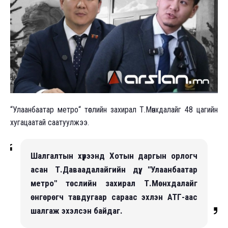
“Улаанбаатар метро“ төслийн захирал Т.Мөнхдалайг 48 цагийн
хугацаатай саатуулжээ.
Шалгалтын хүрээнд Хотын даргын орлогч
асан Т.Даваадалайгийн дүү, "Улаанбаатар
метро" төслийн захирал Т.Мөнхдалайг
өнгөрөгч тавдугаар сараас эхлэн АТГ-аас
шалгаж эхэлсэн байдаг.