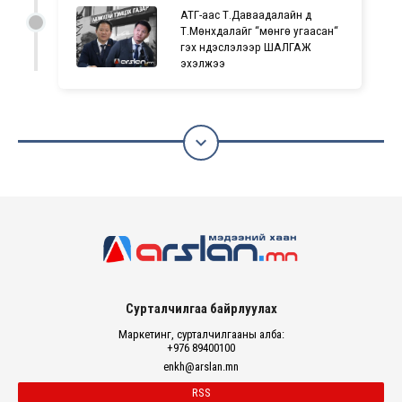
АТГ-аас Т.Даваадалайн дүү
Т.Мөнхдалайг “мөнгө угаасан“
гэх үндэслэлээр ШАЛГАЖ
эхэлжээ

Сурталчилгаа байрлуулах
Маркетинг, сурталчилгааны алба:
+976 89400100
enkh@arslan.mn
RSS