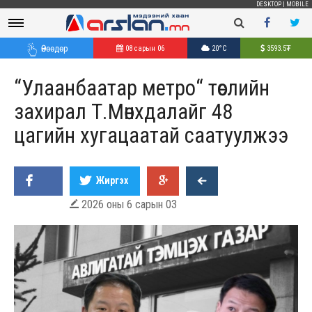
DESKTOP
|
MOBILE
Өнөөдөр
08 сарын 06
20°C
3593.5
₮
“Улаанбаатар метро“ төслийн
захирал Т.Мөнхдалайг 48
цагийн хугацаатай саатуулжээ
Жиргэх
2026 оны 6 сарын 03
