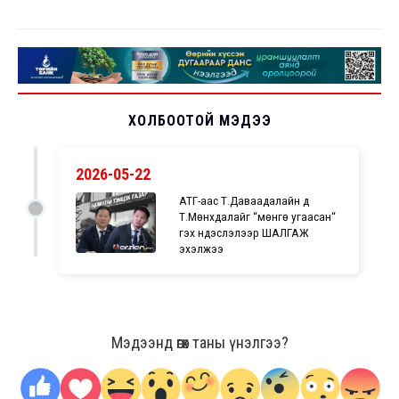
ХОЛБООТОЙ МЭДЭЭ
2026-05-22
АТГ-аас Т.Даваадалайн дүү
Т.Мөнхдалайг “мөнгө угаасан“
гэх үндэслэлээр ШАЛГАЖ
эхэлжээ
Мэдээнд өгөх таны үнэлгээ?