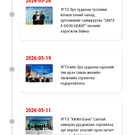
2026-05-26
УГТЭ Зүрх судасны тусламж
үйлчилгээний чанар,
хүртээмжийг сайжруулах “UNITE
4 GOOD HEART” төслийг
хэрэгжүүлж байна
2026-05-19
УГТЭ-ийн Зүрх судасны үндэсний
төв ирэх таван жилийн
хөгжлийн стратегиа
тодорхойллоо
2026-05-11
УГТЭ “ХААН Банк“ Сантай
хамтран урьдчилан сэргийлэх,
эрт илрүүлэг үзлэгийг орон нутагт