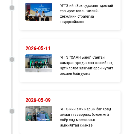
УГТЭ-ийн Зүрх судасны үндэсний
төв ирэх таван жилийн
хөгжлийн стратегиа
тодорхойллоо
2026-05-11
УГТЭ “ХААН Банк“ Сантай
хамтран урьдчилан сэргийлэх,
эрт илрүүлэг үзлэгийг орон нутагт
зохион байгуулна
2026-05-09
УГТЭ-ийн эмч нарын баг Ховд
аймагт тээвэрлэх боломжгүй
хоёр хүнд мэс заслыг
амжилттай хийжээ