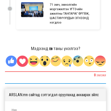
71 эмч, эмнэлгийн
мэргэжилтэн УГТЭ-ийн
ажилтны ТАНГАРАГ ӨРГӨЖ,
ШАСТИНЧУУДЫН ЭГНЭЭНД
нэгдлээ
Мэдээнд өгөх таны үнэлгээ?
0
ЭМОЖИ
ARSLAN.mn сайтад сэтгэгдэл оруулахад анхаарах зүйлс