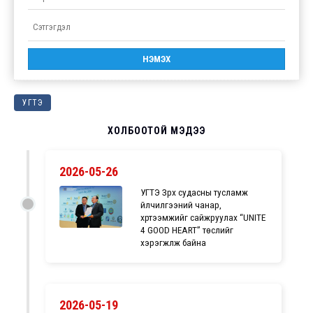
УГТЭ
ХОЛБООТОЙ МЭДЭЭ
2026-05-26
УГТЭ Зүрх судасны тусламж
үйлчилгээний чанар,
хүртээмжийг сайжруулах “UNITE
4 GOOD HEART” төслийг
хэрэгжүүлж байна
2026-05-19