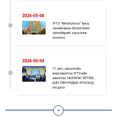
2026-05-08
УГТЭ “Mindfulness” буюу
санамсарын бясалгалын
хөтөлбөрийг хэрэгжүүлж
эхэллээ
2026-05-04
71 эмч, эмнэлгийн
мэргэжилтэн УГТЭ-ийн
ажилтны ТАНГАРАГ ӨРГӨЖ,
ШАСТИНЧУУДЫН ЭГНЭЭНД
нэгдлээ
