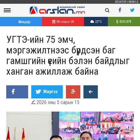
DESKTOP
|
MOBILE
Өнөөдөр
08 сарын 08
22°C
3593.87
₮
УГТЭ-ийн 75 эмч,
мэргэжилтнээс бүрдсэн баг
гамшгийн үеийн бэлэн байдлыг
ханган ажиллаж байна
Жиргэх
2026 оны 5 сарын 15
