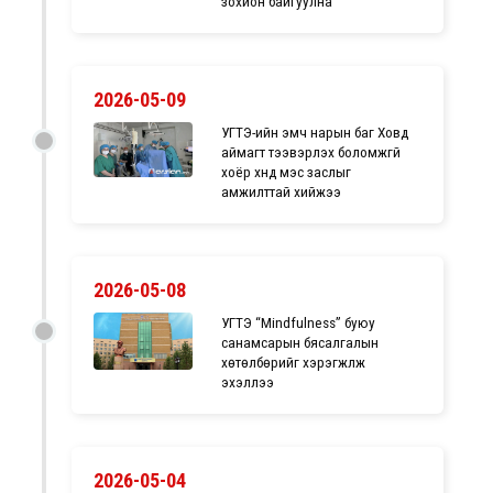
зохион байгуулна
2026-05-09
УГТЭ-ийн эмч нарын баг Ховд
аймагт тээвэрлэх боломжгүй
хоёр хүнд мэс заслыг
амжилттай хийжээ
2026-05-08
УГТЭ “Mindfulness” буюу
санамсарын бясалгалын
хөтөлбөрийг хэрэгжүүлж
эхэллээ
2026-05-04