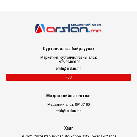
Сурталчилгаа байрлуулах
Маркетинг, сурталчилгааны алба:
+976 89400100
enkh@arslan.mn
RSS
Мэдээллийн агентлаг
Мэдээний алба: 89400100
enkh@arslan.mn
Хаяг
УБ хот, Сүхбаатар дүүрэг, 8-р хороо, City Tower 1902 тоот