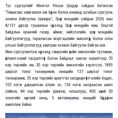
Тус сургуулийг Монгол Улсын Шадар сайдын баталсан
“Гамшгаас хамгаалах иж бүрэн болон команд штабын сургууль
зохион байгуулах хуваарь”, Эрүүл мэндийн сайдын 2026 оны
А/151 дүгээр тушаалын хүрээнд Эрүүл мэндийн яам, Онцгой
байдлын ерөнхий газар, аймаг, нийслэлийн эрүүл мэндийн
байгууллагууд, төрөлжсөн мэргэшлийн эмнэлгүүд болон олон
улсын байгууллагууд хамтран зохион байгуулж байгаа юм.
Мөн сургуулилтын хүрээнд гамшгийн үеийн эмнэлгийн тусламж,
үйлчилгээний тасралтгүй бэлэн байдлыг хангах зорилгоор 70
нэр төрлийн эм, 30 нэр төрлийн эмнэлгийн хэрэгсэл, 1895
ширхэг тоног төхөөрөмж, нөөцийн 137 ширхэг тоног
төхөөрөмж, 35 нэр төрлийн ариутгал халдваргүйтгэлийн бодис,
102 нэгж даршилсан улаан эс, 136 нэгж хөлдөөсөн шинэ
сийвэн, 84 нэр төрлийн урвалж, оношлуур, 400 хүний 30
хоногийн хүнсний нөөц, 5 автомашины нөөцийг бүрдүүлэн
ажиллаж байна.