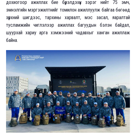
дохиогоор ажиллах бие бүрэлдэхүүн зэрэг нийт 75 эмч,
эмнэлгийн мэргэжилтнийг томилон ажиллуулж байгаа бөгөөд
зүрхний шигдээс, тархины харвалт, мэс засал, яаралтай
тусламжийн чиглэлээр ажиллах багуудын бэлэн байдал,
шуурхай хариу арга хэмжээний чадавхыг ханган ажиллаж
байна.