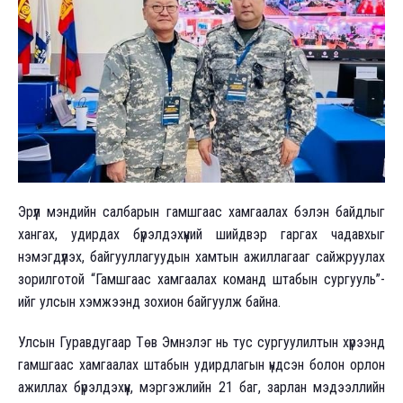
Эрүүл мэндийн салбарын гамшгаас хамгаалах бэлэн байдлыг
хангах, удирдах бүрэлдэхүүний шийдвэр гаргах чадавхыг
нэмэгдүүлэх, байгууллагуудын хамтын ажиллагааг сайжруулах
зорилготой “Гамшгаас хамгаалах команд штабын сургууль”-
ийг улсын хэмжээнд зохион байгуулж байна.
Улсын Гуравдугаар Төв Эмнэлэг нь тус сургуулилтын хүрээнд
гамшгаас хамгаалах штабын удирдлагын үндсэн болон орлон
ажиллах бүрэлдэхүүн, мэргэжлийн 21 баг, зарлан мэдээллийн