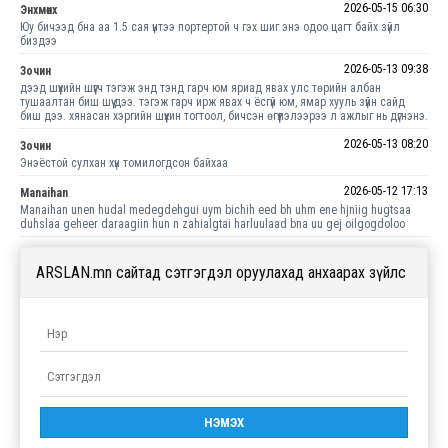
2026-05-15 06:30
Энхмөнх
Юу бичээд бна аа 1.5 сая үнтээ портертой ч гэх шиг энэ одоо цагт байх зүйл
биздээ
2026-05-13 09:38
Зочин
дээд шүүхийн шүүгч тэгэж энд тэнд гарч юм яриад явах улс төрийн албан
тушаалтан биш шүү дээ. тэгэж гарч ирж явах ч ёсгүй юм, ямар хууль зүйн сайд
биш дээ. хянасан хэргийн шүүхин тогтоол, бичсэн өгүүлэлээрээ л ажлыг нь дүгнэнэ.
2026-05-13 08:20
Зочин
Энэёстой сулхан хүн томилогдсон байхаа
2026-05-12 17:13
Manaihan
Manaihan unen hudal medegdehgui uym bichih eed bh uhm ene hjniig hugtsaa
duhslaa geheer daraagiin hun n zahialgtai harluulaad bna uu gej oilgogdoloo
ARSLAN.mn сайтад сэтгэгдэл оруулахад анхаарах зүйлс