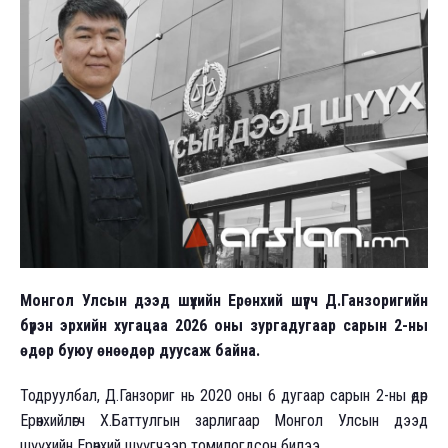
Монгол Улсын дээд шүүхийн Ерөнхий шүүгч Д.Ганзоригийн
бүрэн эрхийн хугацаа 2026 оны зургадугаар сарын 2-ны
өдөр буюу өнөөдөр дуусаж байна.
Тодруулбал, Д.Ганзориг нь 2020 оны 6 дугаар сарын 2-ны өдөр
Ерөнхийлөгч Х.Баттулгын зарлигаар Монгол Улсын дээд
шүүхийн Ерөнхий шүүгчээр томилогдсон билээ.