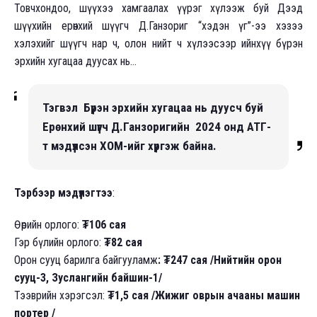
Товчхондоо, шүүхээ хамгаалах үүрэг хүлээж буй Дээд
шүүхийн ерөнхий шүүгч Д.Ганзориг “хэдэн үг”-ээ хэзээ
хэлэхийг шүүгч нар ч, олон нийт ч хүлээсээр ийнхүү бүрэн
эрхийн хугацаа дуусах нь...
Тэгвэл Бүрэн эрхийн хугацаа нь дуусч буй
Ерөнхий шүүгч Д.Ганзоригийн 2024 онд АТГ-
т мэдүүлсэн ХОМ-ийг хүргэж байна.
Тэрбээр мэдүүлэгтээ
:
Өөрийн орлого:
₮106 сая
Гэр бүлийн орлого:
₮82 сая
Орон сууц барилга байгууламж
: ₮247 сая /Нийтийн орон
сууц-3, Зуслангийн байшин-1/
Тээврийн хэрэгсэл:
₮1,5 сая /Жижиг оврын ачааны машин
портер /