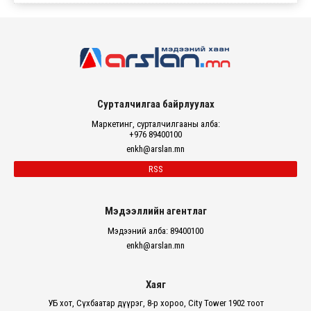
Сурталчилгаа байрлуулах
Маркетинг, сурталчилгааны алба:
+976 89400100
enkh@arslan.mn
RSS
Мэдээллийн агентлаг
Мэдээний алба: 89400100
enkh@arslan.mn
Хаяг
УБ хот, Сүхбаатар дүүрэг, 8-р хороо, City Tower 1902 тоот