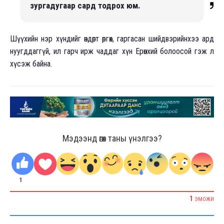
зургадугаар сард тодрох юм.
Шүүхийн нэр хүндийг өндөрт өргөх, гаргасан шийдвэрийнхээ ард
нуугддаггүй, ил гарч ирж чаддаг хүн Ерөнхий болоосой гэж л
хүсэж байна.
Мэдээнд өгөх таны үнэлгээ?
1
1
ЭМОЖИ