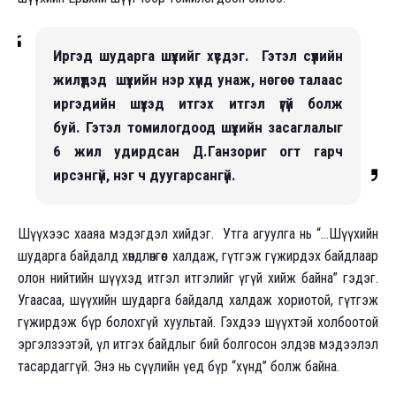
Иргэд шударга шүүхийг хүсдэг. Гэтэл сүүлийн
жилүүдэд шүүхийн нэр хүнд унаж, нөгөө талаас
иргэдийн шүүхэд итгэх итгэл үгүй болж
буй. Гэтэл томилогдоод шүүхийн засаглалыг
6 жил удирдсан Д.Ганзориг огт гарч
ирсэнгүй, нэг ч дуугарсангүй.
Шүүхээс хааяа мэдэгдэл хийдэг. Утга агуулга нь “…Шүүхийн
шударга байдалд хөндлөнгөөс халдаж, гүтгэж гүжирдэх байдлаар
олон нийтийн шүүхэд итгэл итгэлийг үгүй хийж байна” гэдэг.
Угаасаа, шүүхийн шударга байдалд халдаж хориотой, гүтгэж
гүжирдэж бүр болохгүй хуультай. Гэхдээ шүүхтэй холбоотой
эргэлзээтэй, үл итгэх байдлыг бий болгосон элдэв мэдээлэл
тасардаггүй. Энэ нь сүүлийн үед бүр “хүнд” болж байна.