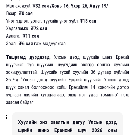
Мал аж ахуй:
₮32 сая /Хонь-16, Үхэр-26, Адуу-19/
Газар:
₮0 сая
Үнэт эдлэл, урлаг, түүхийн үнэт зүйл:
₮18 сая
Хадгаламж
: ₮72 сая
Авлага:
₮11 сая
Зээл:
₮6 сая
гэж мэдүүлжээ.
Ташрамд дурдахад
, Улсын дээд шүүхийн шинэ Ерөнхий
шүүгчийг тус шүүхийн шүүгчдийн зөвлөгөөнөөс сонгох хуулийн
зохицуулалттай. Шүүхийн тухай хуулийн 36 дугаар зүйлийн
36.7-д “Улсын дээд шүүхийн Ерөнхий шүүгчийг Улсын дээд
шүүх санал болгосноос хойш Ерөнхийлөгч 14 хоногийн дотор
зургаан жилийн хугацаагаар, зөвхөн нэг удаа томилно” гэж
заасан байдаг.
Хуулийн энэ заалтын дагуу Улсын дээд
шүүхийн шинэ Ерөнхий шүүгч 2026 оны