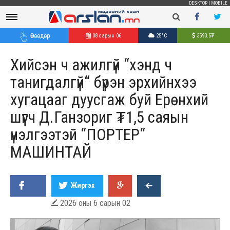
DESKTOP
|
MOBILE
Өнөөдөр
08 сарын 06
25°C
3593.5
₮
Хийсэн ч ажилгүй “хэнд ч
танигдалгүй“ бүрэн эрхийнхээ
хугацааг дуусгаж буй Ерөнхий
шүүгч Д.Ганзориг ₮1,5 саяын
үнэлгээтэй “ПОРТЕР“
МАШИНТАЙ
Жиргэх
2026 оны 6 сарын 02
