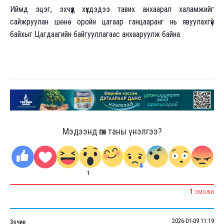
Иймд эцэг, эхчүүд хүүхдэдээ тавих анхаарал халамжийг
сайжруулан шөнө оройн цагаар ганцааранг нь явуулахгүй
байхыг Цагдаагийн байгууллагаас анхааруулж байна.
Мэдээнд өгөх таны үнэлгээ?
1
1
ЭМОЖИ
2026-01-09 11:19
Зочин