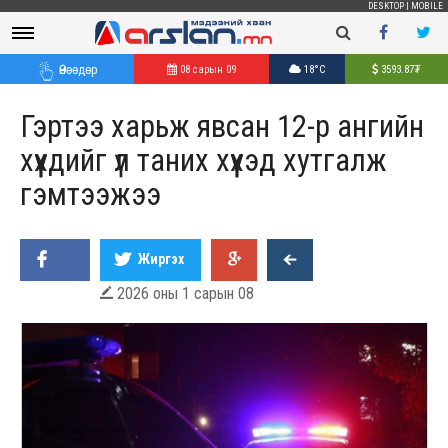
DESKTOP
|
MOBILE
Өнөөдөр
08 сарын 09
18°C
3593.87
₮
Гэртээ харьж явсан 12-р ангийн
хүүхдийг үл таних хүүхэд хутгалж
гэмтээжээ
Жиргэх
2026 оны 1 сарын 08
