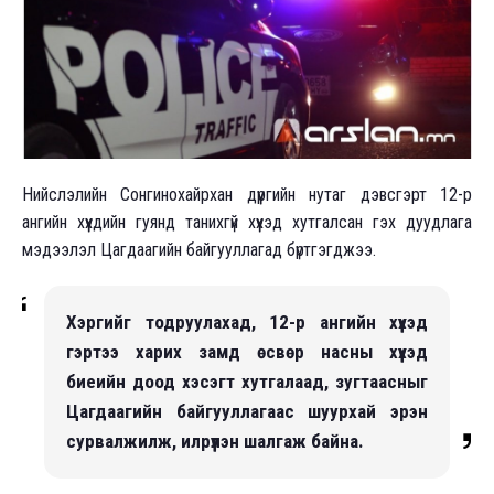
Нийслэлийн Сонгинохайрхан дүүргийн нутаг дэвсгэрт 12-р
ангийн хүүхдийн гуянд танихгүй хүүхэд хутгалсан гэх дуудлага
мэдээлэл Цагдаагийн байгууллагад бүртгэгджээ.
Хэргийг тодруулахад, 12-р ангийн хүүхэд
гэртээ харих замд өсвөр насны хүүхэд
биеийн доод хэсэгт хутгалаад, зугтаасныг
Цагдаагийн байгууллагаас шуурхай эрэн
сурвалжилж, илрүүлэн шалгаж байна.