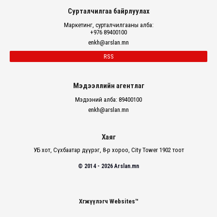
Сурталчилгаа байрлуулах
Маркетинг, сурталчилгааны алба:
+976 89400100
enkh@arslan.mn
RSS
Мэдээллийн агентлаг
Мэдээний алба: 89400100
enkh@arslan.mn
Хаяг
УБ хот, Сүхбаатар дүүрэг, 8-р хороо, City Tower 1902 тоот
© 2014 - 2026 Arslan.mn
Хөгжүүлэгч Websites™