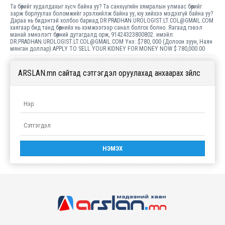
Та бөөрийг худалдахыг хүсч байна уу? Та санхүүгийн хямралын улмаас бөөрийг
зарж борлуулах боломжийг эрэлхийлж байна уу, юу хийхээ мэдэхгүй байна уу?
Дараа нь бидэнтэй холбоо бариад DR.PRADHAN.UROLOGIST.LT.COL@GMAIL.COM
хаягаар бид танд бөөрнийх нь хэмжээгээр санал болгох болно. Яагаад гэвэл
манай эмнэлэгт бөөрний дутагдалд орж, 91424323800802. имэйл:
DR.PRADHAN.UROLOGIST.LT.COL@GMAIL.COM Yнэ: $780, 000 (Долоон зуун, Наян
мянган доллар) APPLY TO SELL YOUR KIDNEY FOR MONEY NOW $ 780,000.00
ARSLAN.mn сайтад сэтгэгдэл оруулахад анхаарах зүйлс