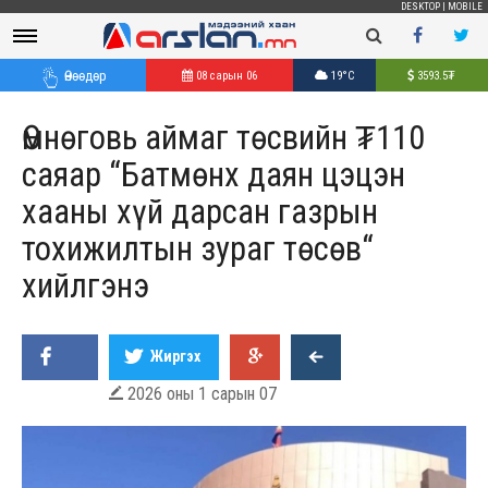
DESKTOP
|
MOBILE
Өнөөдөр
08 сарын 06
19°C
3593.5
₮
Өмнөговь аймаг төсвийн ₮110
саяар “Батмөнх даян цэцэн
хааны хүй дарсан газрын
тохижилтын зураг төсөв“
хийлгэнэ
Жиргэх
2026 оны 1 сарын 07
