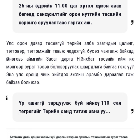
26-ны өдрийн 11.00 цаг хүртэл хүлээн авах
бөгөөд санхүүжилтийг орон нутгийн төсвийн
хөрөнгө оруулалтаас гаргах аж.
Улс орон даяар төсөвгүй төрийн алба хаагчдын цалинг,
тэтгэвэр, тэтгэмжийг тавьж чадахгүй, бүсээ чангалж байхад
Өмнөговь аймгийн Засаг дарга Н.Энхбат төсвийн ийм их
мөнгөөр зураг төсөв боловсруулах шаардлага байгаа гэж үү?
Энэ улс оронд чинь хийгдэх ажлын эрэмбэ дараалал гэж
байхаа больжээ.
Үр ашиггүй зарцуулж буй ийнхүү 110 сая
төгрөгийг Төрийн санд татаж авна уу...