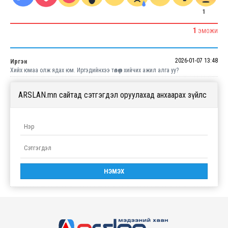
1
1
ЭМОЖИ
2026-01-07 13:48
Иргэн
Хийх юмаа олж ядах юм. Иргэдийнхээ төлөө өөр хийчих ажил алга уу?
ARSLAN.mn сайтад сэтгэгдэл оруулахад анхаарах зүйлс