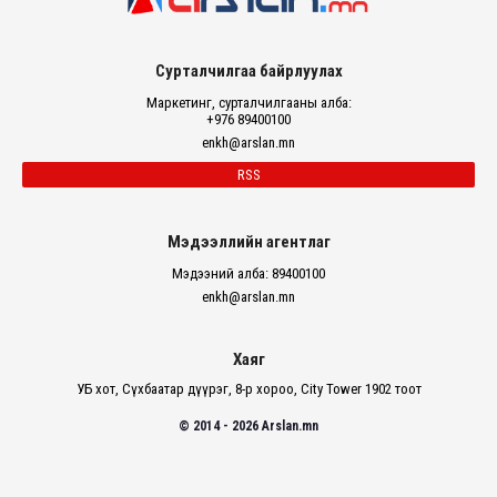
Сурталчилгаа байрлуулах
Маркетинг, сурталчилгааны алба:
+976 89400100
enkh@arslan.mn
RSS
Мэдээллийн агентлаг
Мэдээний алба: 89400100
enkh@arslan.mn
Хаяг
УБ хот, Сүхбаатар дүүрэг, 8-р хороо, City Tower 1902 тоот
© 2014 - 2026 Arslan.mn