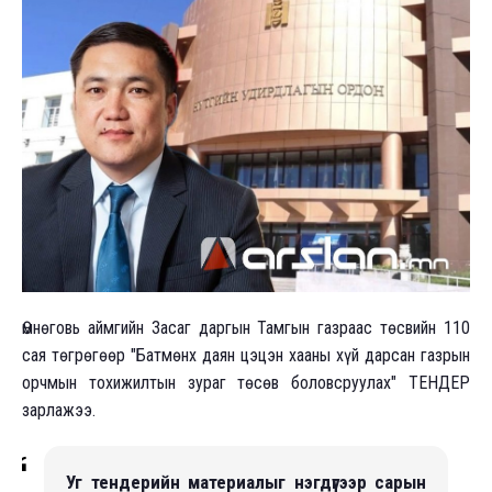
Өмнөговь аймгийн Засаг даргын Тамгын газраас төсвийн 110
сая төгрөгөөр "Батмөнх даян цэцэн хааны хүй дарсан газрын
орчмын тохижилтын зураг төсөв боловсруулах" ТЕНДЕР
зарлажээ.
Уг тендерийн материалыг нэгдүгээр сарын