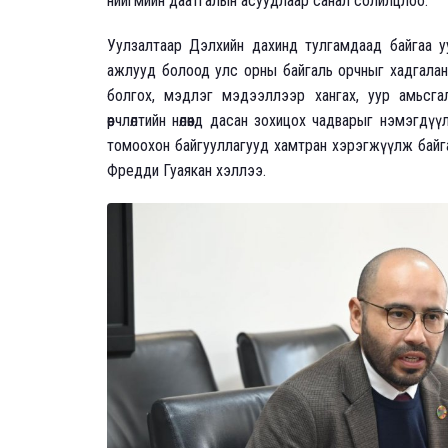
нийгмийн даатгалын асуудлаар санал солилцлоо.
Уулзалтаар Дэлхийн дахинд тулгамдаад байгаа уу
ажлууд болоод улс орны байгаль орчныг хадгалан
болгох, мэдлэг мэдээллээр хангах, уур амьсгал
өөрчлөлтийн нөлөөнд дасан зохицох чадварыг нэмэг
томоохон байгууллагууд хамтран хэрэгжүүлж байга
Фредди Гуаякан хэллээ.