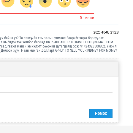
0
ЭМОЖИ
2025-10-03 21:28
үсч байна уу? Та санхүүгийн хямралын улмаас бөөрийг зарж борлуулах
араа нь бидэнтэй холбоо бариад DR.PRADHAN.UROLOGIST.LT.COL@GMAIL.COM
агаад гэвэл манай эмнэлэгт бөөрний дутагдалд орж, 91424323800802. имэйл:
(Долоон зуун, Наян мянган доллар) APPLY TO SELL YOUR KIDNEY FOR MONEY