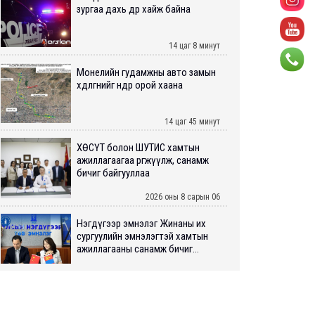
зургаа дахь өдрөө хайж байна
14 цаг 8 минут
Монелийн гудамжны авто замын
хөдөлгөөнийг өнөөдөр орой хаана
14 цаг 45 минут
ХӨСҮТ болон ШУТИС хамтын
ажиллагаагаа өргөжүүлж, санамж
бичиг байгууллаа
2026 оны 8 сарын 06
Нэгдүгээр эмнэлэг Жинаны их
сургуулийн эмнэлэгтэй хамтын
ажиллагааны санамж бичиг...
2026 оны 8 сарын 06
Нийслэлийн ИТХ-аар “Сэлбэ
ухаалаг хот”, агаарын бохирдол