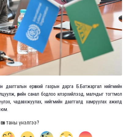
н даатгалын ерөнхий газрын дарга Б.Батжаргал нийгмийн
лцуулж, өөрийн санал бодлоо илэрхийлээд, малчдыг тогтмол
үлэх, чадавхжуулах, нийгмийн даатгалд хамруулах ажилд
 юм.
гөх таны үнэлгээ?