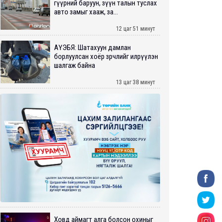
гүүрний баруун, зүүн талын туслах
авто замыг хааж, за...
12 цаг 51 минут
АҮЭБЯ: Шатахуун дамлан
борлуулсан хоёр зөрчлийг илрүүлэн
шалгаж байна
13 цаг 38 минут
Ховд аймагт алга болсон охиныг