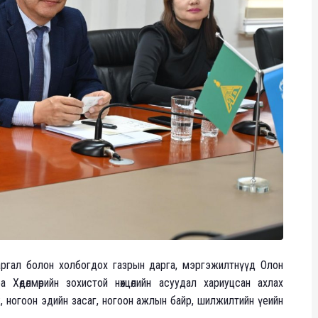
аргал болон холбогдох газрын дарга, мэргэжилтнүүд Олон
 Хөдөлмөрийн зохистой нөхцөлийн асуудал хариуцсан ахлах
 ногоон эдийн засаг, ногоон ажлын байр, шилжилтийн үеийн