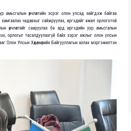
р амьсгалын өөрчлөлтийн эсрэг олон улсад хийгдэж байгаа
 хамгаалах чадавхыг сайжруулах, иргэдийг ажил орлоготой
ын өөрчлөлтийг сааруулах ба ард иргэдийн уур амьсгалын
дүүлэх, орлогыг тасалдуулахгүй байх зэрэг ажлыг олон улсын
аг Олон Улсын Хөдөлмөрийн Байгууллагын ахлах мэргэжилтэн