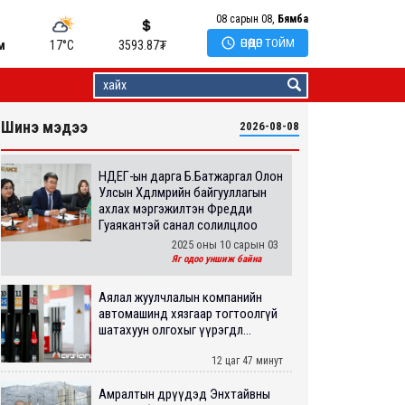
08 сарын 08,
Бямба

ӨНӨӨДӨР ТОЙМ
м
17°C
3593.87
₮
Шинэ мэдээ
2026-08-08
НДЕГ-ын дарга Б.Батжаргал Олон
Улсын Хөдөлмөрийн байгууллагын
ахлах мэргэжилтэн Фредди
Гуаякантэй санал солилцлоо
2025 оны 10 сарын 03
Яг одоо уншиж байна
Аялал жуулчлалын компанийн
автомашинд хязгаар тогтоолгүй
шатахуун олгохыг үүрэгдл...
12 цаг 47 минут
Амралтын өдрүүдэд Энхтайвны