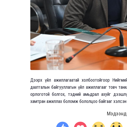
Дээрх үйл ажиллагаатай холбоотойгоор Нийгмий
даатгалын байгууллагын үйл ажиллагааг товч тани
орлоготой болгох, тэдний амьдрал ахуйг дээшлү
хамтран ажиллах боломж бололцоо байгааг хэлсэн
Мэдээнд ө