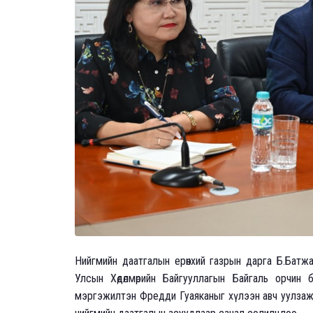
Нийгмийн даатгалын ерөнхий газрын дарга Б.Батж
Улсын Хөдөлмөрийн Байгууллагын Байгаль орчин ба
мэргэжилтэн Фредди Гуаяканыг хүлээн авч уулзаж,