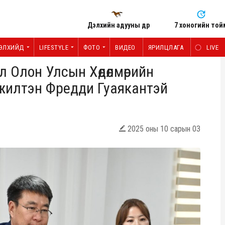
Дэлхийн адууны өдөр
7 хоногийн той
ЭЛХИЙД
LIFESTYLE
ФОТО
ВИДЕО
ЯРИЛЦЛАГА
LIVE
 Олон Улсын Хөдөлмөрийн
жилтэн Фредди Гуаякантэй
2025 оны 10 сарын 03
