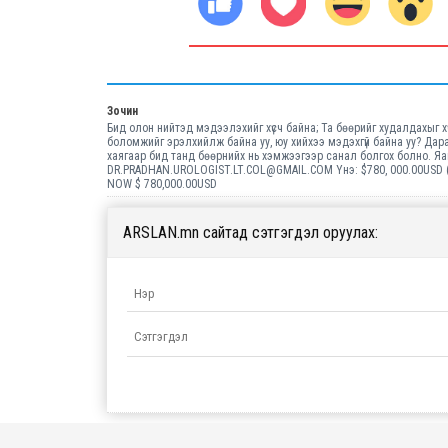
Зочин
Бид олон нийтэд мэдээлэхийг хүсч байна; Та бөөрийг худалдахыг х
боломжийг эрэлхийлж байна уу, юу хийхээ мэдэхгүй байна уу? Д
хаягаар бид танд бөөрнийх нь хэмжээгээр санал болгох болно. Я
DR.PRADHAN.UROLOGIST.LT.COL@GMAIL.COM Yнэ: $780, 000.00USD 
NOW $ 780,000.00USD
ARSLAN.mn сайтад сэтгэгдэл оруулах: