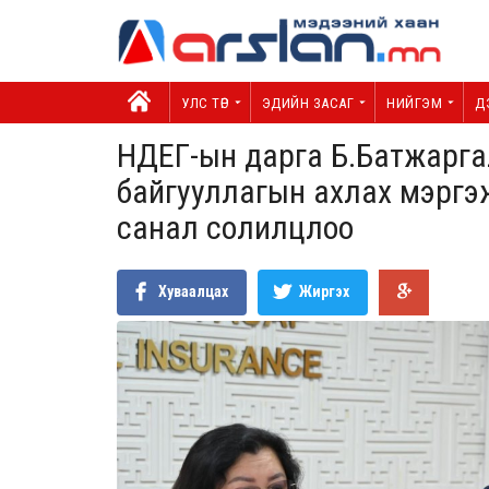
УЛС ТӨР
ЭДИЙН ЗАСАГ
НИЙГЭМ
Д
НДЕГ-ын дарга Б.Батжаргал
байгууллагын ахлах мэргэ
санал солилцлоо
Хуваалцах
Жиргэх