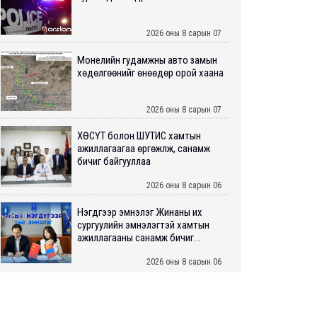
2026 оны 8 сарын 07
Монелийн гудамжны авто замын
хөдөлгөөнийг өнөөдөр орой хаана
2026 оны 8 сарын 07
ХӨСҮТ болон ШУТИС хамтын
ажиллагаагаа өргөжүүлж, санамж
бичиг байгууллаа
2026 оны 8 сарын 06
Нэгдүгээр эмнэлэг Жинаны их
сургуулийн эмнэлэгтэй хамтын
ажиллагааны санамж бичиг...
2026 оны 8 сарын 06
Нийслэлийн ИТХ-аар “Сэлбэ
ухаалаг хот”, агаарын бохирдол
зэрэг асуудлыг хэлэлцэж ...