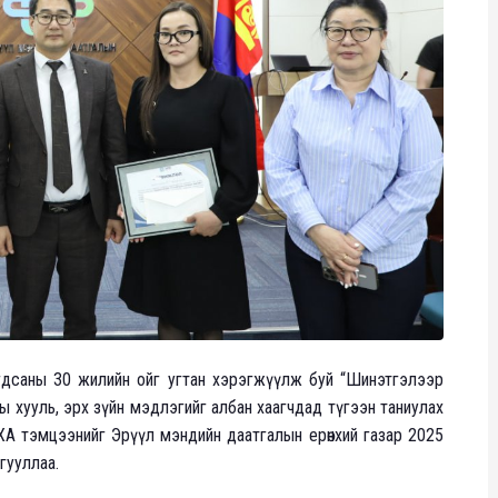
агдсаны 30 жилийн ойг угтан хэрэгжүүлж буй “Шинэтгэлээр
ны хууль, эрх зүйн мэдлэгийг албан хаагчдад түгээн таниулах
ХА тэмцээнийг Эрүүл мэндийн даатгалын ерөнхий газар 2025
гууллаа.