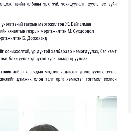
ож, төрийн албаны эрх зүй, зохицуулалт, хууль, ёс зүйн
 үнэлгээний газрын мэргэжилтэн Ж. Байгалмаа
өрийн хяналтын газрын мэргэжилтэн М. Сүхцоодол
мэргэжилтэн Б. Доржханд
йг сонирхолтой, үр дүнтэй хэлбэрээр нэмэгдүүлэх, баг хамт
ёлыг бэхжүүлэхэд чухал хувь нэмэр орууллаа.
төрийн албан хаагчдын мэдлэг чадавхыг дээшлүүлэх, хууль
 хөгжлийг дэмжих олон талт арга хэмжээг тогтмол зохион