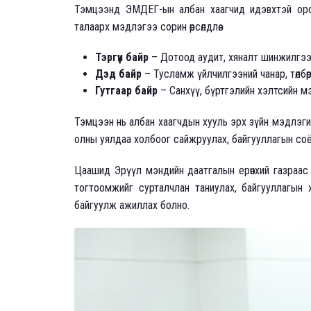
Тэмцээнд ЭМДЕГ-ын албан хаагчид идэвхтэй оролц
талаарх мэдлэгээ сорин өрсөлдлөө.
Тэргүүн байр
– Дотоод аудит, хяналт шинжилгээ
Дэд байр
– Тусламж үйлчилгээний чанар, төлб
Гутгаар байр
– Санхүү, бүртгэлийн хэлтсийн 
Тэмцээн нь албан хаагчдын хууль эрх зүйн мэдлэги
олны уялдаа холбоог сайжруулах, байгууллагын со
Цаашид Эрүүл мэндийн даатгалын ерөнхий газраас 
тогтоомжийг сурталчлан таниулах, байгууллагын
байгуулж ажиллах болно.