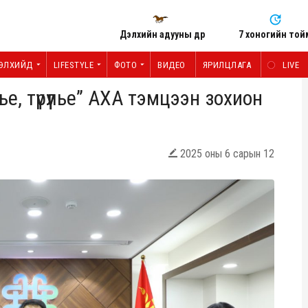
Дэлхийн адууны өдөр
7 хоногийн той
ЭЛХИЙД
LIFESTYLE
ФОТО
ВИДЕО
ЯРИЛЦЛАГА
LIVE
, түрүүлье” АХА тэмцээн зохион
2025 оны 6 сарын 12
