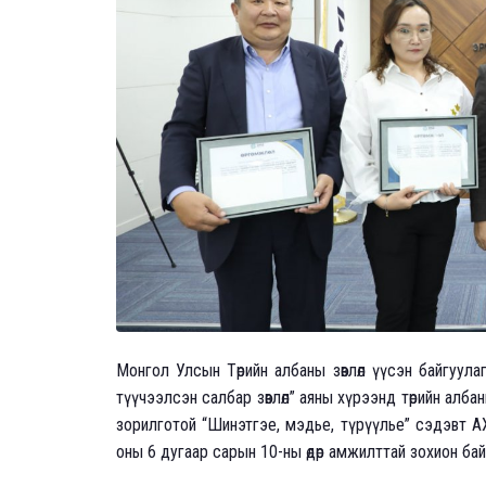
Монгол Улсын Төрийн албаны зөвлөл үүсэн байгуул
түүчээлсэн салбар зөвлөл” аяны хүрээнд төрийн алба
зорилготой “Шинэтгэе, мэдье, түрүүлье” сэдэвт А
оны 6 дугаар сарын 10-ны өдөр амжилттай зохион бай