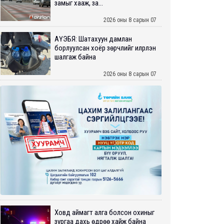
замыг хааж, за...
2026 оны 8 сарын 07
АҮЭБЯ: Шатахуун дамлан
борлуулсан хоёр зөрчлийг илрүүлэн
шалгаж байна
2026 оны 8 сарын 07
Ховд аймагт алга болсон охиныг
зургаа дахь өдрөө хайж байна