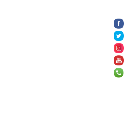
2026 оны 8 сарын 06
БИЧЛЭГ: Завьт эргүүлүүд голд живж
байсан иргэнийг аврав
2026 оны 8 сарын 06
Нэгдүгээр хорооллын арын
автозамыг өнөөдөр 23:00 цагаас
хаана
2026 оны 8 сарын 06
Д.Амарбаясгалан: Шатахууны
хомдсол бол өөрөө төрийн
бодлогын хомсдол
2026 оны 8 сарын 06
АИ-92 авто бензиний үнэ 2840
төгрөг болж, өмнөх оны мөн үеэс 9.7
хувиар, өмнөх са...