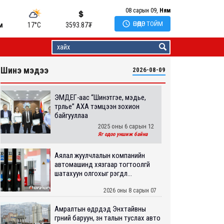
08 сарын 09,
Ням

ӨНӨӨДӨР ТОЙМ
м
17°C
3593.87
₮
Шинэ мэдээ
2026-08-09
ЭМДЕГ-аас “Шинэтгэе, мэдье,
түрүүлье” АХА тэмцээн зохион
байгууллаа
2025 оны 6 сарын 12
Яг одоо уншиж байна
Аялал жуулчлалын компанийн
автомашинд хязгаар тогтоолгүй
шатахуун олгохыг үүрэгдл...
2026 оны 8 сарын 07
Амралтын өдрүүдэд Энхтайвны
гүүрний баруун, зүүн талын туслах авто