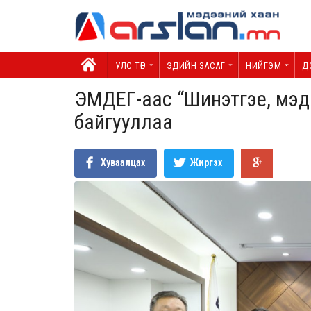
УЛС ТӨР
ЭДИЙН ЗАСАГ
НИЙГЭМ
Д
ЭМДЕГ-аас “Шинэтгэе, мэдье
байгууллаа
Хуваалцах
Жиргэх