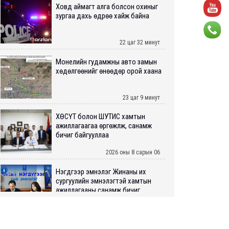
Ховд аймагт алга болсон охиныг
зургаа дахь өдрөө хайж байна
22 цаг 32 минут
Монелийн гудамжны авто замын
хөдөлгөөнийг өнөөдөр орой хаана
23 цаг 9 минут
ХӨСҮТ болон ШУТИС хамтын
ажиллагаагаа өргөжүүлж, санамж
бичиг байгууллаа
2026 оны 8 сарын 06
Нэгдүгээр эмнэлэг Жинаны их
сургуулийн эмнэлэгтэй хамтын
ажиллагааны санамж бичиг...
2026 оны 8 сарын 06
Нийслэлийн ИТХ-аар “Сэлбэ