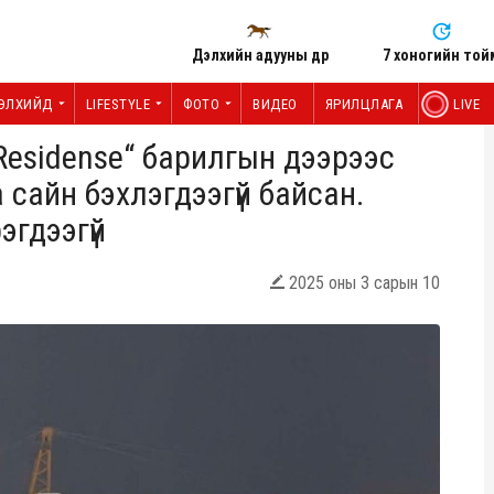
Дэлхийн адууны өдөр
7 хоногийн той
ЭЛХИЙД
LIFESTYLE
ФОТО
ВИДЕО
ЯРИЛЦЛАГА
LIVE
 Residense“ барилгын дээрээс
 сайн бэхлэгдээгүй байсан.
рэгдээгүй
2025 оны 3 сарын 10
