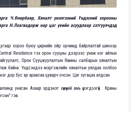
арга Ч.Өнөрбаяр, Хяналт үнэлгээний Үндэсний хорооны
рга Н.Лхагвадорж нар цаг үеийн асуудлаар сэтгүүлчдэд
вдугаар хороо буюу циркийн ойр орчимд байрлалтай шинээр
entral Residence гэх орон сууцны дээрээс унаж нэг айлын
Байгуулалт, Орон Сууцжуулалтын Яамны салбарын хяналтын
лаж байна. Үндсэндээ мэргэжлийн хяналтын уялдаа холбоо
эг дор бус ар араасаа цуварч очсон. Цаг хугацаа алдсан.
лхинд унасан. Азаар эрдэнэт хүмүүний амь үрэгдээгүй. Краны
гсөн" гэв.