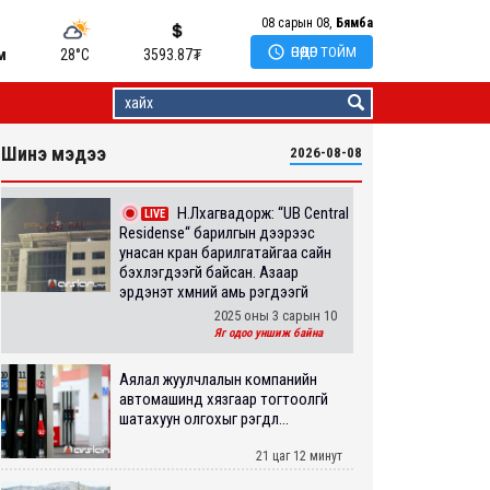
08 сарын 08,
Бямба

ӨНӨӨДӨР ТОЙМ
м
28°C
3593.87
₮
Шинэ мэдээ
2026-08-08
Н.Лхагвадорж: “UB Central
LIVE
Residense“ барилгын дээрээс
унасан кран барилгатайгаа сайн
бэхлэгдээгүй байсан. Азаар
эрдэнэт хүмүүний амь үрэгдээгүй
2025 оны 3 сарын 10
Яг одоо уншиж байна
Аялал жуулчлалын компанийн
автомашинд хязгаар тогтоолгүй
шатахуун олгохыг үүрэгдл...
21 цаг 12 минут