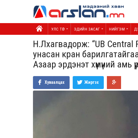
УЛС ТӨР
ЭДИЙН ЗАСАГ
НИЙГЭМ
Д
Н.Лхагвадорж: “UB Central
унасан кран барилгатайгаа
Азаар эрдэнэт хүмүүний амь ү
Хуваалцах
Жиргэх