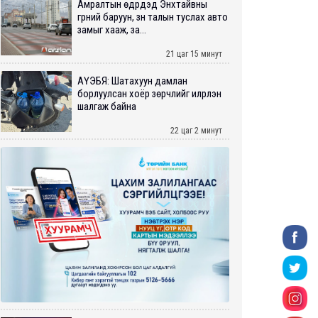
Амралтын өдрүүдэд Энхтайвны
гүүрний баруун, зүүн талын туслах авто
замыг хааж, за...
21 цаг 15 минут
АҮЭБЯ: Шатахуун дамлан
борлуулсан хоёр зөрчлийг илрүүлэн
шалгаж байна
22 цаг 2 минут