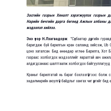
Засгийн газрын Хяналт хэрэгжүүлэх газрын д
Нарийн бичгийн дарга бөгөөд Ажлын албаны да
мэдээлэл хийлээ.
Энэ үеэр Н.Лхагвадорж
"Сүхбаатар дүүргийн гура
баригдаж буй барилгын кран салхинд хийсэж, Ub C
цонх хагалсан. Бид өнөөдөр өглөө Барилга, Хот 
газраас холбогдох мэдээллийг яаралтай авч ажил
алдагдсанаас шалтгаалж холбогдох байгууллагууд н
Краныг барилгатай нь бараг бэхлээгүйгээс болж са
хөдөлмөрийн аюулгүй байдлыг хангах чиг үүргийг бид ө