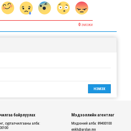
0
ЭМОЖИ
чилгаа байрлуулах
Мэдээллийн агентлаг
г, сурталчилгааны алба:
Мэдээний алба: 89400100
00100
enkh@arslan.mn