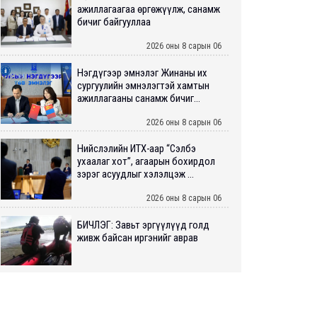
ажиллагаагаа өргөжүүлж, санамж
бичиг байгууллаа
2026 оны 8 сарын 06
Нэгдүгээр эмнэлэг Жинаны их
сургуулийн эмнэлэгтэй хамтын
ажиллагааны санамж бичиг...
2026 оны 8 сарын 06
Нийслэлийн ИТХ-аар “Сэлбэ
ухаалаг хот”, агаарын бохирдол
зэрэг асуудлыг хэлэлцэж ...
2026 оны 8 сарын 06
БИЧЛЭГ: Завьт эргүүлүүд голд
живж байсан иргэнийг аврав
2026 оны 8 сарын 06
Нэгдүгээр хорооллын арын
автозамыг өнөөдөр 23:00 цагаас