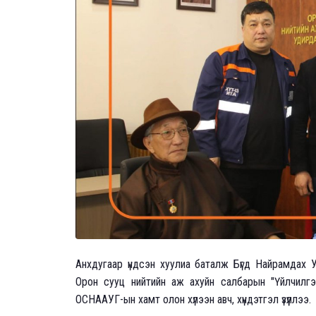
Анхдугаар үндсэн хуулиа баталж Бүгд Найрамдах 
Орон сууц нийтийн аж ахуйн салбарын "Үйлчилгээ
ОСНААУГ-ын хамт олон хүлээн авч, хүндэтгэл үзүүллээ.