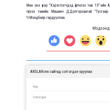
Мөн энэ үеэр "Хэрэглэгчдэд үйлчлэх төв 13"-ийн 
түгээх төвийн Машинч Д.Дэлгэрхангай "Тусгаа
Ч.Мэндбаяр гардууллаа.
Мэдээнд ө
ARSLAN.mn сайтад сэтгэгдэл оруулах: