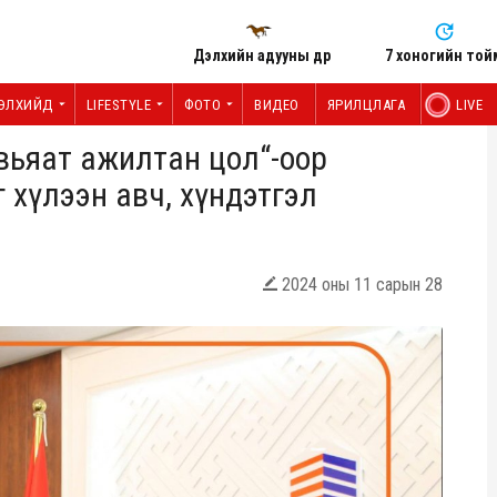
Дэлхийн адууны өдөр
7 хоногийн той
ЭЛХИЙД
LIFESTYLE
ФОТО
ВИДЕО
ЯРИЛЦЛАГА
LIVE
вьяат ажилтан цол“-оор
 хүлээн авч, хүндэтгэл
2024 оны 11 сарын 28
