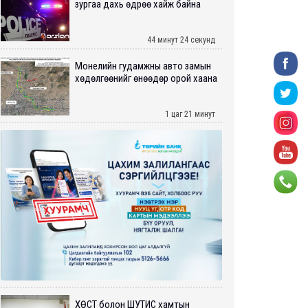
зургаа дахь өдрөө хайж байна
44 минут 24 секунд
Монелийн гудамжны авто замын
хөдөлгөөнийг өнөөдөр орой хаана
1 цаг 21 минут
ХӨСҮТ болон ШУТИС хамтын