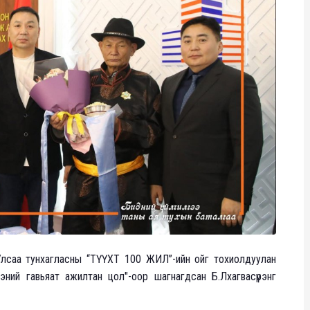
Улсаа тунхагласны “ТҮҮХТ 100 ЖИЛ”-ийн ойг тохиолдуулан
ний гавьяат ажилтан цол"-оор шагнагдсан Б.Лхагвасүрэнг