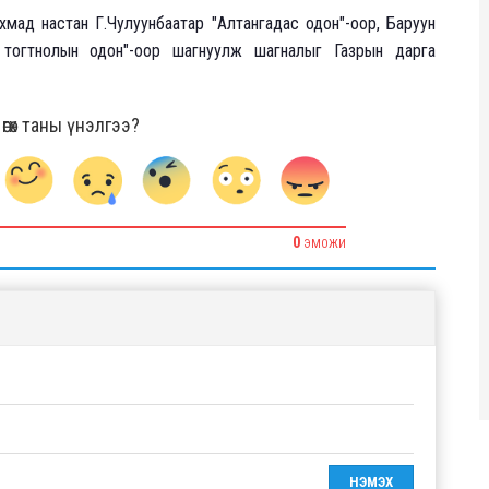
Ахмад настан Г.Чулуунбаатар "Алтангадас одон"-оор, Баруун
р тогтнолын одон"-оор шагнуулж шагналыг Газрын дарга
гөх таны үнэлгээ?
0
ЭМОЖИ