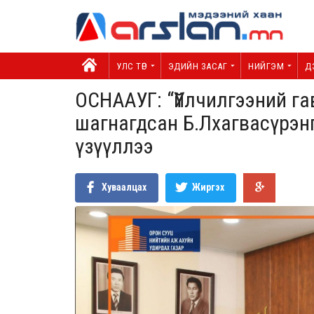
УЛС ТӨР
ЭДИЙН ЗАСАГ
НИЙГЭМ
Д
ОСНААУГ: “Үйлчилгээний га
шагнагдсан Б.Лхагвасүрэнг
үзүүллээ
Хуваалцах
Жиргэх