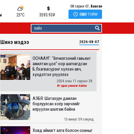
08 сарын 07,
Баасан

ӨНӨӨДӨР ТОЙМ
м
25°C
3593.93
₮
Шинэ мэдээ
2026-08-07
ОСНААУГ: “Үйлчилгээний гавьяат
ажилтан цол“-оор шагнагдсан
Б.Лхагвасүрэнг хүлээн авч,
хүндэтгэл үзүүллээ
2024 оны 11 сарын 28
Яг одоо уншиж байна
АҮЭБЯ: Шатахуун дамлан
борлуулсан хоёр зөрчлийг
илрүүлэн шалгаж байна
13 минут 59 секунд
Ховд аймагт алга болсон охиныг