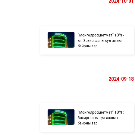
2024-10-01
“Монголросцветмет“ ТӨҮГ-
ын Захиргааны сул ажлын
байрны зар
2024-09-18
“Монголросцветмет“ ТӨҮГ:
Захиргааны сул ажлын
байрны зар