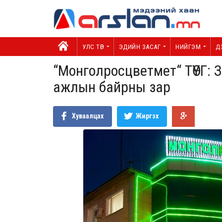
УЛС ТӨР
ЭДИЙН ЗАСАГ
НИЙГЭМ
Д
“Монголросцветмет“ ТӨҮГ: 
ажлын байрны зар
Хуваалцах
Жиргэх