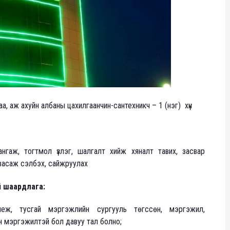
, аж ахуйн албаны цахилгаанчин-сантехникч – 1 (нэг) хүн
нгаж, тогтмол үзлэг, шалгалт хийж хяналт тавих, засвар
г засаж сэлбэх, сайжруулах
й шаардлага:
еж, тусгай мэргэжлийн сургууль төгссөн, мэргэжил,
н мэргэжилтэй бол давуу тал болно;