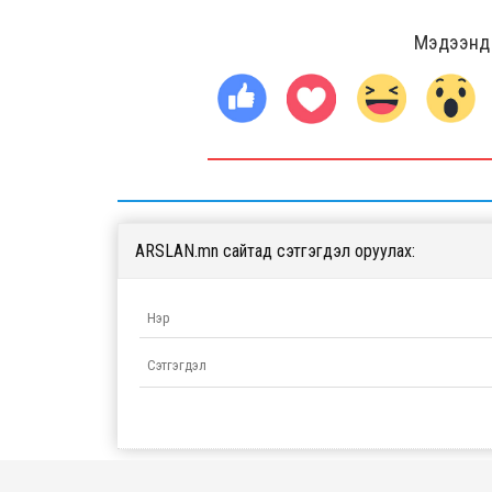
Мэдээнд ө
ARSLAN.mn сайтад сэтгэгдэл оруулах: