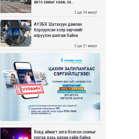
авто замыг хааж, за...
2 цаг 34 минут
АҮЭБЯ: Шатахуун дамлан
борлуулсан хоёр зөрчлийг
илрүүлэн шалгаж байна
3 цаг 21 минут
Ховд аймагт алга болсон охиныг
зургаа дахь өдрөө хайж байна