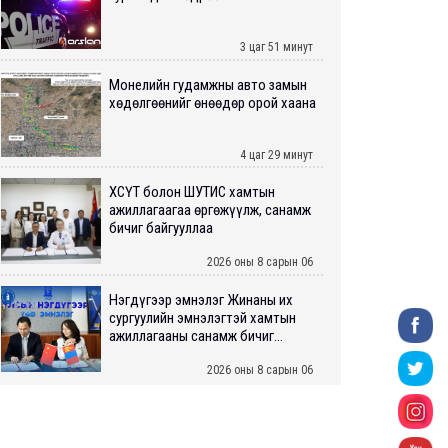
3 цаг 51 минут
Монелийн гудамжны авто замын
хөдөлгөөнийг өнөөдөр орой хаана
4 цаг 29 минут
ХӨСҮТ болон ШУТИС хамтын
ажиллагаагаа өргөжүүлж, санамж
бичиг байгууллаа
2026 оны 8 сарын 06
Нэгдүгээр эмнэлэг Жинаны их
сургуулийн эмнэлэгтэй хамтын
ажиллагааны санамж бичиг...
2026 оны 8 сарын 06
Нийслэлийн ИТХ-аар “Сэлбэ
ухаалаг хот”, агаарын бохирдол
зэрэг асуудлыг хэлэлцэж ...