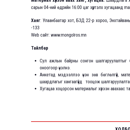
Материал хүлээн авах хаяг, хугацаа:
Шаардлага х
сарын 04-ний өдрийн 16:00 цаг хүртэлх хугацаанд mai
Хаяг
: Улаанбаатар хот, БЗД 22-р хороо, Энхтайван
-133
Web сайт: www.mongolros.mn
Тайлбар
Сул ажлын байрны сонгон шалгаруулалтыг ба
оноогоор үнэлнэ.
Анкетад мэдээллээ үнэн зөв бөглөлгүй, мат
шаардлагыг хангаагүйд тооцож шалгаруулалтаа
Хугацаа хоцорсон материалыг хүлээн авахаас та
ХОЛБ