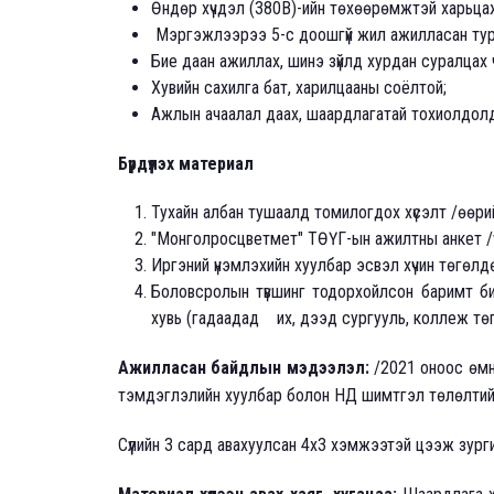
Өндөр хүчдэл (380В)-ийн төхөөрөмжтэй харьца
Мэргэжлээрээ 5-с доошгүй жил ажилласан тур
Бие даан ажиллах, шинэ зүйлд хурдан суралцах 
Хувийн сахилга бат, харилцааны соёлтой;
Ажлын ачаалал даах, шаардлагатай тохиолдолд 
Бүрдүүлэх материал
Тухайн албан тушаалд томилогдох хүсэлт /өөри
"Монголросцветмет" ТӨҮГ-ын ажилтны анкет /
Иргэний үнэмлэхийн хуулбар эсвэл хүчин төгөлд
Боловсролын түвшинг тодорхойлсон баримт бичи
хувь (гадаадад их, дээд сургууль, коллеж тө
Ажилласан байдлын мэдээлэл:
/2021 оноос өмн
тэмдэглэлийн хуулбар болон НД шимтгэл төлөлтий
Сүүлийн 3 сард авахуулсан 4х3 хэмжээтэй цээж зурги