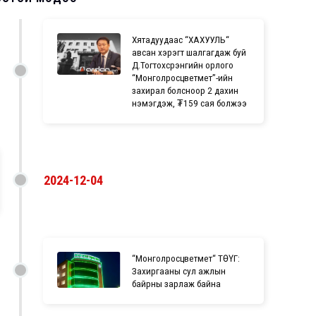
Хятадуудаас “ХАХУУЛЬ“
авсан хэрэгт шалгагдаж буй
Д.Тогтохсүрэнгийн орлого
“Монголросцветмет”-ийн
захирал болсноор 2 дахин
нэмэгдэж, ₮159 сая болжээ
2024-12-04
“Монголросцветмет“ ТӨҮГ:
Захиргааны сул ажлын
байрны зарлаж байна