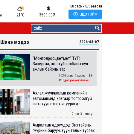
08 сарын 07,
Баасан

ӨНӨӨДӨР ТОЙМ
м
21°C
3593.93
₮
Шинэ мэдээ
2026-08-07
“Монголросцветмет“ ТӨҮГ:
Захиргаа, аж ахуйн албаны сул
ажлын байрны зар
2024 оны 6 сарын 18
Яг одоо уншиж байна
Аялал жуулчлалын компанийн
автомашинд хязгаар тогтоолгүй
шатахуун олгохыг үүрэгдл...
2 цаг 31 минут
Амралтын өдрүүдэд Энхтайвны
гүүрний баруун, зүүн талын туслах