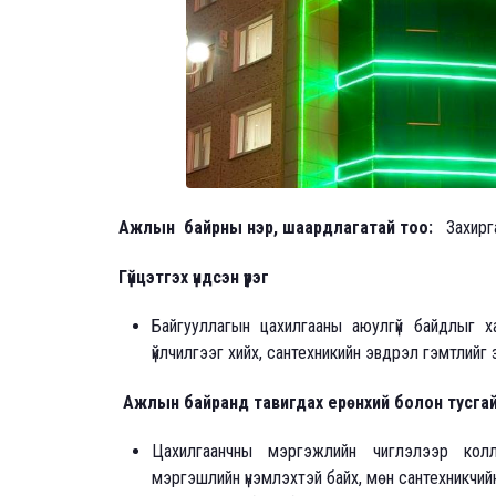
Ажлын байрны нэр, шаардлагатай тоо:
Захиргаа
Гүйцэтгэх үндсэн үүрэг
Байгууллагын цахилгааны аюулгүй байдлыг ха
үйлчилгээг хийх, сантехникийн эвдрэл гэмтлий
Ажлын байранд тавигдах ерөнхий болон тусга
Цахилгаанчны мэргэжлийн чиглэлээр колл
мэргэшлийн үнэмлэхтэй байх, мөн сантехникчий