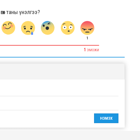
гөх таны үнэлгээ?
1
1
ЭМОЖИ