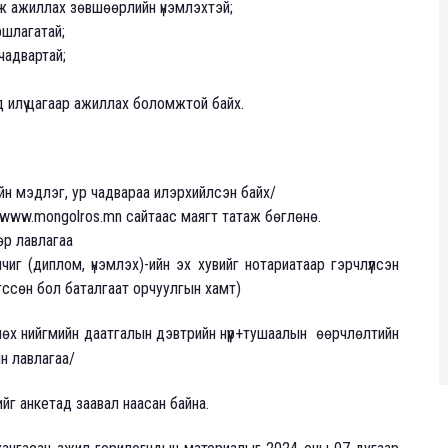
ж ажиллах зөвшөөрлийн үнэмлэхтэй;
шлагатай;
чадвартай;
илүү цагаар ажиллах боломжтой байх.
йн мэдлэг, ур чадвараа илэрхийлсэн байх/
www.mongolros.mn сайтаас маягт татаж бөглөнө.
өр лавлагаа
г (диплом, үнэмлэх)-ийн эх хувийг нотариатаар гэрчлүүлсэн
гссөн бол баталгаат орчуулгын хамт)
өх нийгмийн даатгалын дэвтрийн нүүр+тушаалын өөрчлөлтийн
н лавлагаа/
йг анкетад заавал наасан байна.