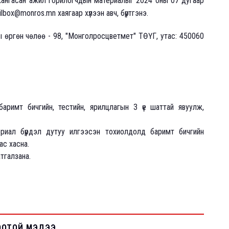
ангасан ажил горилогчдын материалыг 2024 оны 07 дугаар
lbox@monros.mn хаягаар хүлээн авч, бүртгэнэ.
ы өргөн чөлөө - 98, "Монголросцветмет" ТӨҮГ, утас: 450060
римт бичгийн, тестийн, ярилцлагын 3 үе шаттай явуулж,
ериал бүрдэл дутуу илгээсэн тохиолдолд баримт бичгийн
с хасна.
тгалзана.
ООТОЙ МЭДЭЭ