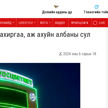
Дэлхийн адууны өдөр
7 хоногийн той
ЭЛХИЙД
LIFESTYLE
ФОТО
ВИДЕО
ЯРИЛЦЛАГА
LIVE
Захиргаа, аж ахуйн албаны сул
2024 оны 6 сарын 18
