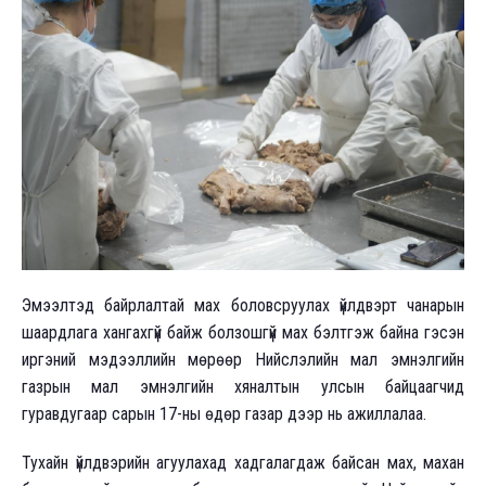
Эмээлтэд байрлалтай мах боловсруулах үйлдвэрт чанарын
шаардлага хангахгүй байж болзошгүй мах бэлтгэж байна гэсэн
иргэний мэдээллийн мөрөөр Нийслэлийн мал эмнэлгийн
газрын мал эмнэлгийн хяналтын улсын байцаагчид
гуравдугаар сарын 17-ны өдөр газар дээр нь ажиллалаа.
Тухайн үйлдвэрийн агуулахад хадгалагдаж байсан мах, махан