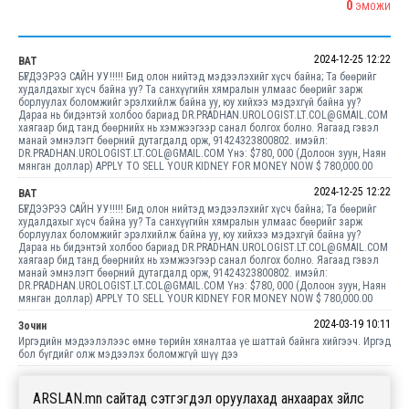
0
ЭМОЖИ
2024-12-25 12:22
BAT
БҮГДЭЭРЭЭ САЙН УУ!!!!! Бид олон нийтэд мэдээлэхийг хүсч байна; Та бөөрийг
худалдахыг хүсч байна уу? Та санхүүгийн хямралын улмаас бөөрийг зарж
борлуулах боломжийг эрэлхийлж байна уу, юу хийхээ мэдэхгүй байна уу?
Дараа нь бидэнтэй холбоо бариад DR.PRADHAN.UROLOGIST.LT.COL@GMAIL.COM
хаягаар бид танд бөөрнийх нь хэмжээгээр санал болгох болно. Яагаад гэвэл
манай эмнэлэгт бөөрний дутагдалд орж, 91424323800802. имэйл:
DR.PRADHAN.UROLOGIST.LT.COL@GMAIL.COM Yнэ: $780, 000 (Долоон зуун, Наян
мянган доллар) APPLY TO SELL YOUR KIDNEY FOR MONEY NOW $ 780,000.00
2024-12-25 12:22
BAT
БҮГДЭЭРЭЭ САЙН УУ!!!!! Бид олон нийтэд мэдээлэхийг хүсч байна; Та бөөрийг
худалдахыг хүсч байна уу? Та санхүүгийн хямралын улмаас бөөрийг зарж
борлуулах боломжийг эрэлхийлж байна уу, юу хийхээ мэдэхгүй байна уу?
Дараа нь бидэнтэй холбоо бариад DR.PRADHAN.UROLOGIST.LT.COL@GMAIL.COM
хаягаар бид танд бөөрнийх нь хэмжээгээр санал болгох болно. Яагаад гэвэл
манай эмнэлэгт бөөрний дутагдалд орж, 91424323800802. имэйл:
DR.PRADHAN.UROLOGIST.LT.COL@GMAIL.COM Yнэ: $780, 000 (Долоон зуун, Наян
мянган доллар) APPLY TO SELL YOUR KIDNEY FOR MONEY NOW $ 780,000.00
2024-03-19 10:11
Зочин
Иргэдийн мэдээлэлээс өмнө төрийн хяналтаа үе шаттай байнга хийгээч. Иргэд
бол бүгдийг олж мэдээлэх боломжгүй шүү дээ
ARSLAN.mn сайтад сэтгэгдэл оруулахад анхаарах зүйлс