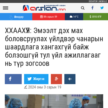
DESKTOP
|
MOBILE
Өнөөдөр
08 сарын 09
14°C
3593.87
₮
ХХААХҮЯ: Эмээлт дэх мах
боловсруулах үйлдвэр чанарын
шаардлага хангахгүй байж
болзошгүй тул үйл ажиллагааг
нь түр зогсоов
Жиргэх
2024 оны 3 сарын 19
