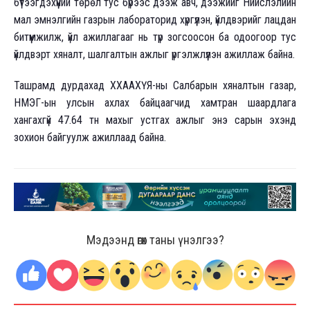
бүтээгдэхүүний төрөл тус бүрээс дээж авч, дээжийг Нийслэлийн
мал эмнэлгийн газрын лабораторид хүргүүлэн, үйлдвэрийг лацдан
битүүмжилж, үйл ажиллагааг нь түр зогсоосон ба одоогоор тус
үйлдвэрт хяналт, шалгалтын ажлыг үргэлжлүүлэн ажиллаж байна.
Ташрамд дурдахад ХХААХҮЯ-ны Салбарын хяналтын газар,
НМЭГ-ын улсын ахлах байцаагчид хамтран шаардлага
хангахгүй 47.64 тн махыг устгах ажлыг энэ сарын эхэнд
зохион байгуулж ажиллаад байна.
Мэдээнд өгөх таны үнэлгээ?