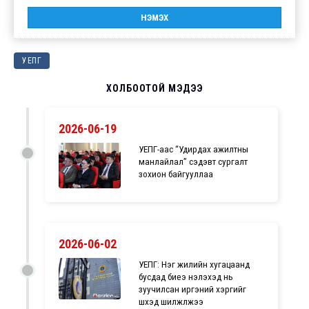
УЕПГ
ХОЛБООТОЙ МЭДЭЭ
2026-06-19
УЕПГ-аас “Удирдах ажилтны
манлайлал” сэдэвт сургалт
зохион байгууллаа
2026-06-02
УЕПГ: Нэг жилийн хугацаанд
бусдад биеэ үнэлэхэд нь
зуучилсан иргэний хэргийг
шүүхэд шилжүүлжээ