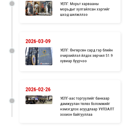
УЕПГ: Морьт харвааны
морьдыг хулгайлсан хэргийг
шүүхэд шилжүүллээ
2026-03-09
УЕПГ: Өнгөрсөн сард гэр бүлийн
хүчирхийлэл үйлдэх зөрчил 51.9
хувиар буурчээ
2026-02-26
УЕПГ-аас торгуулийг банкаар
дамжуулан төлөх боломжийг
нэмэгдүүлэх асуудлаар УУЛЗАЛТ
зохион байгууллаа