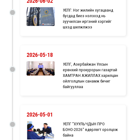
2026-06-02
УЕПГ: Нэг жилийн хугацаанд
бусдад биеэ үнэлэхэд нь
зуучилсан иргэний хэргийг
шүүхэд шилжүүлжээ
2026-05-18
УЕПГ, Азербайжан Улсын
ерөнхий прокурорын газартай
ХАМТРАН АЖИЛЛАХ харилцан
ойлголцлын санамж бичиг
байгууллаа
2026-05-01
УЕПГ “ХУУЛЬЧДЫН ПРО
БОНО-2026“ өдөрлөгт оролцож
байна