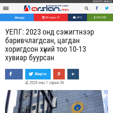
DESKTOP
|
MOBILE
Өнөөдөр
08 сарын 07
24°C
3593.93
₮
УЕПГ: 2023 онд сэжигтнээр
баривчлагдсан, цагдан
хоригдсон хүний тоо 10-13
хувиар буурсан
Жиргэх
2024 оны 1 сарын 26
