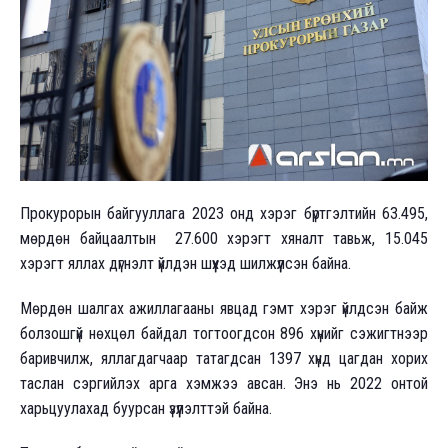
Прокурорын байгууллага 2023 онд хэрэг бүртгэлтийн 63.495,
мөрдөн байцаалтын 27.600 хэрэгт хяналт тавьж, 15.045
хэрэгт яллах дүгнэлт үйлдэн шүүхэд шилжүүлсэн байна.
Мөрдөн шалгах ажиллагааны явцад гэмт хэрэг үйлдсэн байж
болзошгүй нөхцөл байдал тогтоогдсон 896 хүнийг сэжигтнээр
баривчилж, яллагдагчаар татагдсан 1397 хүнд цагдан хорих
таслан сэргийлэх арга хэмжээ авсан. Энэ нь 2022 онтой
харьцуулахад буурсан үзүүлэлттэй байна.