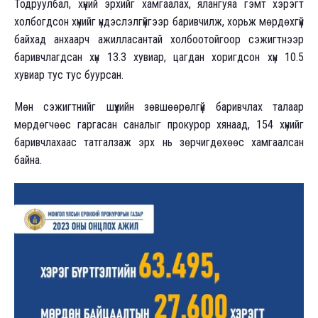
Тодруулбал, хүний эрхийг хамгаалах, ялангуяа гэмт хэрэгт
холбогдсон хүнийг үндэслэлгүйгээр баривчилж, хорьж мөрдөхгүй
байхад анхаарч ажилласантай холбоотойгоор сэжигтнээр
баривчлагдсан хүн 13.3 хувиар, цагдан хоригдсон хүн 10.5
хувиар тус тус буурсан.
Мөн сэжигтнийг шүүхийн зөвшөөрөлгүй баривчлах талаар
мөрдөгчөөс гаргасан саналыг прокурор хянаад, 154 хүнийг
баривчлахаас татгалзаж эрх нь зөрчигдөхөөс хамгаалсан
байна.