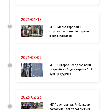
2026-04-13
УЕПГ: Морьт харвааны
морьдыг хулгайлсан хэргийг
шүүхэд шилжүүллээ
2026-03-09
УЕПГ: Өнгөрсөн сард гэр бүлийн
хүчирхийлэл үйлдэх зөрчил 51.9
хувиар буурчээ
2026-02-26
УЕПГ-аас торгуулийг банкаар
дамжуулан төлөх боломжийг