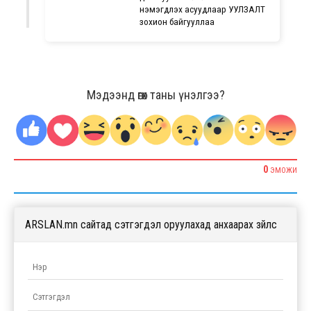
нэмэгдүүлэх асуудлаар УУЛЗАЛТ
зохион байгууллаа
Мэдээнд өгөх таны үнэлгээ?
0
ЭМОЖИ
ARSLAN.mn сайтад сэтгэгдэл оруулахад анхаарах зүйлс