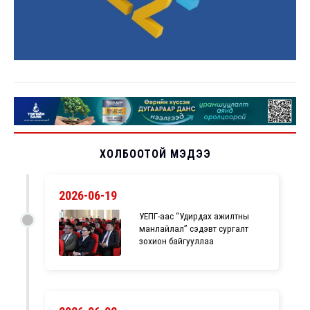
ХОЛБООТОЙ МЭДЭЭ
2026-06-19
УЕПГ-аас “Удирдах ажилтны
манлайлал” сэдэвт сургалт
зохион байгууллаа