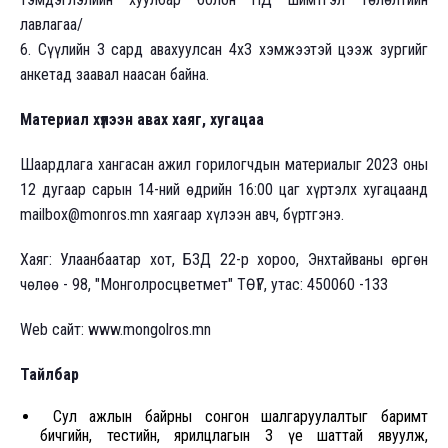
лавлагаа/
6. Сүүлийн 3 сард авахуулсан 4х3 хэмжээтэй цээж зургийг
анкетад заавал наасан байна.
Материал хүлээн авах хаяг, хугацаа
Шаардлага хангасан ажил горилогчдын материалыг 2023 оны
12 дугаар сарын 14-ний өдрийн 16:00 цаг хүртэлх хугацаанд
mailbox@monros.mn хаягаар хүлээн авч, бүртгэнэ.
Хаяг: Улаанбаатар хот, БЗД 22-р хороо, Энхтайваны өргөн
чөлөө - 98, "Монголросцветмет" ТӨҮГ, утас: 450060 -133
Web сайт: www.mongolros.mn
Тайлбар
Сул ажлын байрны сонгон шалгаруулалтыг баримт
бичгийн, тестийн, ярилцлагын 3 үе шаттай явуулж,