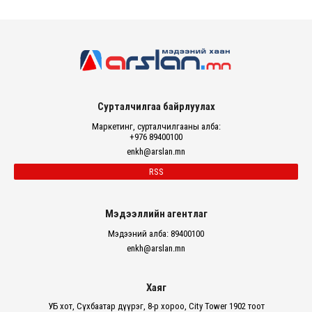
Сурталчилгаа байрлуулах
Маркетинг, сурталчилгааны алба:
+976 89400100
enkh@arslan.mn
RSS
Мэдээллийн агентлаг
Мэдээний алба: 89400100
enkh@arslan.mn
Хаяг
УБ хот, Сүхбаатар дүүрэг, 8-р хороо, City Tower 1902 тоот