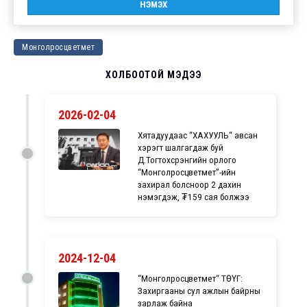
Монголросцветмет
ХОЛБООТОЙ МЭДЭЭ
2026-02-04
Хятадуудаас “ХАХУУЛЬ“ авсан
хэрэгт шалгагдаж буй
Д.Тогтохсүрэнгийн орлого
“Монголросцветмет”-ийн
захирал болсноор 2 дахин
нэмэгдэж, ₮159 сая болжээ
2024-12-04
“Монголросцветмет“ ТӨҮГ:
Захиргааны сул ажлын байрны
зарлаж байна