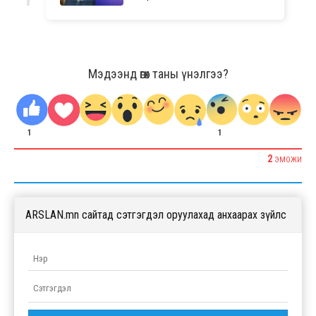
Мэдээнд өгөх таны үнэлгээ?
1
1
2
ЭМОЖИ
ARSLAN.mn сайтад сэтгэгдэл оруулахад анхаарах зүйлс