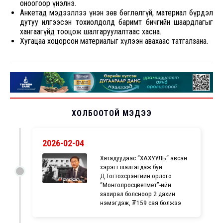
оноогоор үнэлнэ.
Анкетад мэдээллээ үнэн зөв бөглөлгүй, материал бүрдэл
дутуу илгээсэн тохиолдолд баримт бичгийн шаардлагыг
хангаагүйд тооцож шалгаруулалтаас хасна.
Хугацаа хоцорсон материалыг хүлээн авахаас татгалзана.
ХОЛБООТОЙ МЭДЭЭ
2026-02-04
Хятадуудаас “ХАХУУЛЬ“ авсан
хэрэгт шалгагдаж буй
Д.Тогтохсүрэнгийн орлого
“Монголросцветмет”-ийн
захирал болсноор 2 дахин
нэмэгдэж, ₮159 сая болжээ