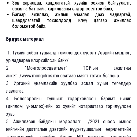
Зөв харилцаа, хандлагатай, хувийн зохион байгуулалт,
сахилга бат сайн, харилцааны өндөр соёлтой байх,
Багаар ажиллах, ажлын ачаалал даах чадвартай,
шаардлагатай тохиолдолд илүү цагаар ажиллах
боломжтой байх.
Бүрдүүлэх материал
1. Тухайн албан тушаалд томилогдох хүсэлт /өөрийн мэдлэг,
ур чадвараа илэрхийлсэн байх/
2. "Монголросцветмет" ТӨҮГ-ын ажилтны
анкет /www.mongolros.mn сайтаас маягт татаж бөглөнө.
3. Иргэний үнэмлэхийн хуулбар эсвэл хүчин төгөлдөр
лавлагаа
4. Боловсролын түвшинг тодорхойлсон баримт бичиг
(диплом, үнэмлэх)-ийн эх хувийг нотариатаар гэрчлүүлсэн
хувь
5. Ажилласан байдлын мэдээлэл: /2021 оноос өмнөх
нийгмийн даатгалын дэвтрийн нүүр+тушаалын өөрчлөлтийн
тэмдэглэлийн хуулбар болон НД шимтгэл төлөлтийн