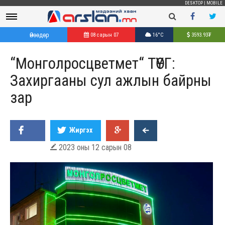
DESKTOP
|
MOBILE
Өнөөдөр
08 сарын 07
16°C
3593.93
₮
“Монголросцветмет“ ТӨҮГ:
Захиргааны сул ажлын байрны
зар
Жиргэх
2023 оны 12 сарын 08
