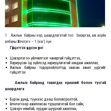
1 Ажлын байрны нэр, шаардлагатай тоо: Захиргаа, аж ахуйн
албаны Үйлчлэгч – 1 (нэг) хүн
Гүйцэтгэх үндсэн үүрэг
Цэвэрлэгээ үйлчилгээг чанартай гүйцэтгэх,
Хариуцсан эд зүйлсэд хариуцлагатай хандаж ажиллах,
Ажлын байрны тодорхойлолтод заасан ажил үүргийг
гүйцэтгэх.
Ажлын байранд тавигдах ерөнхий болон тусгай
шаардлага
Бүрэн дунд, түүнээс дээш боловсролтой,
Үйлчлэгчээр ажилласан туршлагатай бол сайн,
Цэвэрч нямбай, хурдан шуурхай ажиллах,