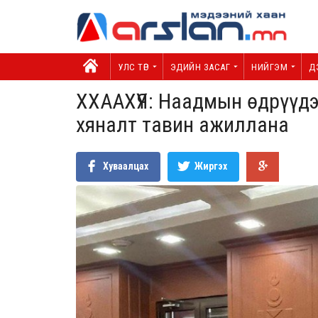
УЛС ТӨР
ЭДИЙН ЗАСАГ
НИЙГЭМ
Д
ХХААХҮЯ: Наадмын өдрүүдэ
хяналт тавин ажиллана
Хуваалцах
Жиргэх