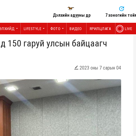
Дэлхийн адууны өдөр
7 хоногийн той
ЭЛХИЙД
LIFESTYLE
ФОТО
ВИДЕО
ЯРИЛЦЛАГА
LIVE
д 150 гаруй улсын байцаагч
2023 оны 7 сарын 04
