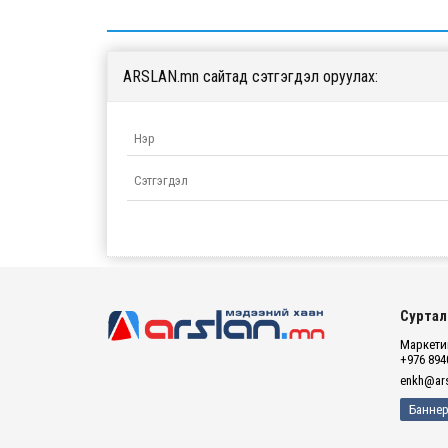
ARSLAN.mn сайтад сэтгэгдэл оруулах:
Суртал
Маркетин
+976 894
enkh@ars
Баннер