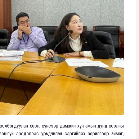
 холбогдуулан хоол, хүнсээр дамжин хүн амын дунд хоолны
зошгүй эрсдэлээс урьдчилан сэргийлэх зорилгоор аймаг,