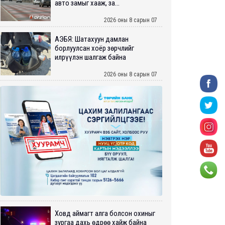
авто замыг хааж, за...
2026 оны 8 сарын 07
АҮЭБЯ: Шатахуун дамлан
борлуулсан хоёр зөрчлийг
илрүүлэн шалгаж байна
2026 оны 8 сарын 07
Ховд аймагт алга болсон охиныг
зургаа дахь өдрөө хайж байна