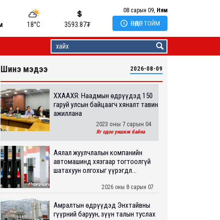
08 сарын 09,
Ням

ӨНӨӨДӨР ТОЙМ
м
18°C
3593.87
₮
Шинэ мэдээ
2026-08-09
ХХААХҮЯ: Наадмын өдрүүдэд 150
гаруй улсын байцаагч хяналт тавин
ажиллана
2023 оны 7 сарын 04
Яг одоо уншиж байна
Аялал жуулчлалын компанийн
автомашинд хязгаар тогтоолгүй
шатахуун олгохыг үүрэгдл...
2026 оны 8 сарын 07
Амралтын өдрүүдэд Энхтайвны
гүүрний баруун, зүүн талын туслах