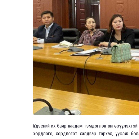
Үндэсний их баяр наадам тэмдэглэн өнгөрүүлэхтэй
хордлого, хордлогот халдвар тархах, үүсэж бол