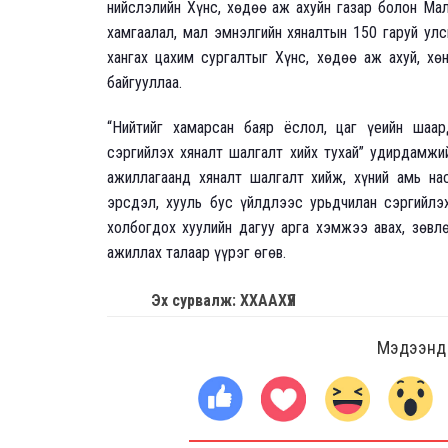
нийслэлийн Хүнс, хөдөө аж ахуйн газар болон Мал
хамгаалал, мал эмнэлгийн хяналтын 150 гаруй улс
хангах цахим сургалтыг Хүнс, хөдөө аж ахуй, хө
байгууллаа.
“Нийтийг хамарсан баяр ёслол, цаг үеийн шаа
сэргийлэх хяналт шалгалт хийх тухай” удирдамжий
ажиллагаанд хяналт шалгалт хийж, хүний амь на
эрсдэл, хууль бус үйлдлээс урьдчилан сэргийлэх,
холбогдох хуулийн дагуу арга хэмжээ авах, зөвл
ажиллах талаар үүрэг өгөв.
Эх сурвалж: ХХААХҮЯ
Мэдээнд ө