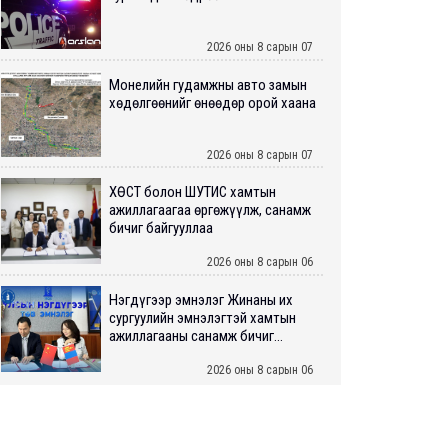
2026 оны 8 сарын 07
Монелийн гудамжны авто замын
хөдөлгөөнийг өнөөдөр орой хаана
2026 оны 8 сарын 07
ХӨСҮТ болон ШУТИС хамтын
ажиллагаагаа өргөжүүлж, санамж
бичиг байгууллаа
2026 оны 8 сарын 06
Нэгдүгээр эмнэлэг Жинаны их
сургуулийн эмнэлэгтэй хамтын
ажиллагааны санамж бичиг...
2026 оны 8 сарын 06
Нийслэлийн ИТХ-аар “Сэлбэ
ухаалаг хот”, агаарын бохирдол
зэрэг асуудлыг хэлэлцэж ...