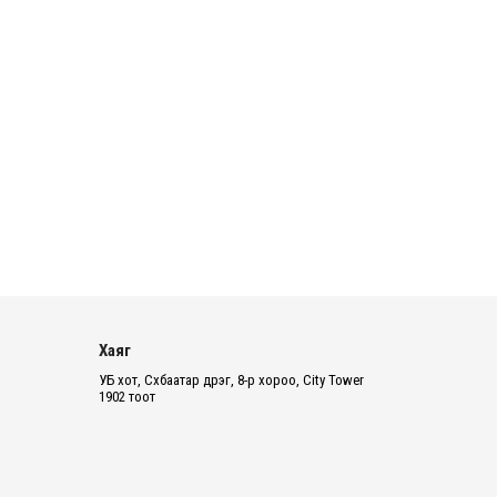
2026 оны 8 сарын 06
БИЧЛЭГ: Завьт эргүүлүүд голд
живж байсан иргэнийг аврав
2026 оны 8 сарын 06
Нэгдүгээр хорооллын арын
автозамыг өнөөдөр 23:00 цагаас
хаана
2026 оны 8 сарын 06
Д.Амарбаясгалан: Шатахууны
хомдсол бол өөрөө төрийн
Хаяг
бодлогын хомсдол
УБ хот, Сүхбаатар дүүрэг, 8-р хороо, City Tower
2026 оны 8 сарын 06
1902 тоот
АИ-92 авто бензиний үнэ 2840
төгрөг болж, өмнөх оны мөн үеэс
9.7 хувиар, өмнөх са...