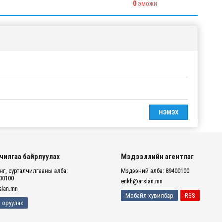
0
ЭМОЖИ
чилгаа байрлуулах
Мэдээллийн агентлаг
г, сурталчилгааны алба:
Мэдээний алба: 89400100
00100
enkh@arslan.mn
lan.mn
Мобайл хувилбар
RSS
 оруулах