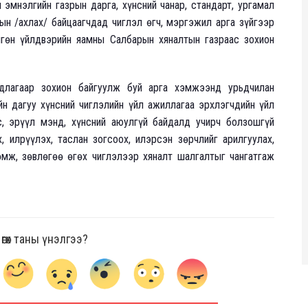
 эмнэлгийн газрын дарга, хүнсний чанар, стандарт, ургамал
ын /ахлах/ байцаагчдад чиглэл өгч, мэргэжил арга зүйгээр
нгөн үйлдвэрийн яамны Салбарын хяналтын газраас зохион
рдлагаар зохион байгуулж буй арга хэмжээнд урьдчилан
н дагуу хүнсний чиглэлийн үйл ажиллагаа эрхлэгчдийн үйл
с, эрүүл мэнд, хүнсний аюулгүй байдалд учирч болзошгүй
 илрүүлэх, таслан зогсоох, илэрсэн зөрчлийг арилгуулах,
өмж, зөвлөгөө өгөх чиглэлээр хяналт шалгалтыг чангатгаж
гөх таны үнэлгээ?