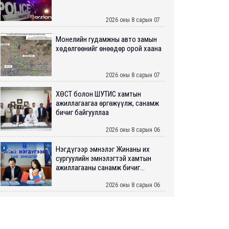
2026 оны 8 сарын 07
Монелийн гудамжны авто замын
хөдөлгөөнийг өнөөдөр орой хаана
2026 оны 8 сарын 07
ХӨСҮТ болон ШУТИС хамтын
ажиллагаагаа өргөжүүлж, санамж
бичиг байгууллаа
2026 оны 8 сарын 06
Нэгдүгээр эмнэлэг Жинаны их
сургуулийн эмнэлэгтэй хамтын
ажиллагааны санамж бичиг...
2026 оны 8 сарын 06
Нийслэлийн ИТХ-аар “Сэлбэ
ухаалаг хот”, агаарын бохирдол
зэрэг асуудлыг хэлэлцэж ...