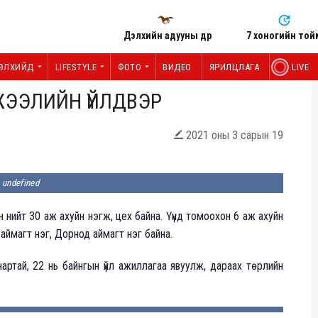
Дэлхийн адууны өдөр
7 хоногийн той
ЭЛХИЙД
LIFESTYLE
ФОТО
ВИДЕО
ЯРИЛЦЛАГА
LIVE
ЖЭЭЛИЙН ҮЙЛДВЭР
2021 оны 3 сарын 19

undefined
нийт 30 аж ахуйн нэгж, цех байна. Үүнд томоохон 6 аж ахуйн
аймагт нэг, Дорнод аймагт нэг байна.
нартай, 22 нь байнгын үйл ажиллагаа явуулж, дараах төрлийн