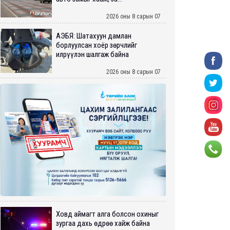
2026 оны 8 сарын 07
АҮЭБЯ: Шатахуун дамлан
борлуулсан хоёр зөрчлийг
илрүүлэн шалгаж байна
2026 оны 8 сарын 07
Ховд аймагт алга болсон охиныг
зургаа дахь өдрөө хайж байна