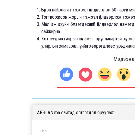
Бүрэн найрлагат тэжээл үйлдвэрлэл 60 гаруй м
Тогтворжсон жорын тэжээл үйлдвэрлэж тэжээл
Мал аж ахуйн бүтээгдэхүүний үйлдвэрлэл нэмэг
сайжирна.
Хот суурин газрын хүн амыг эрүүл, чанартай хүнс
улирлын хамаарал, үнийн хөөрөгдлөөс урьдчила
Мэдээнд ө
ARSLAN.mn сайтад сэтгэгдэл оруулах: