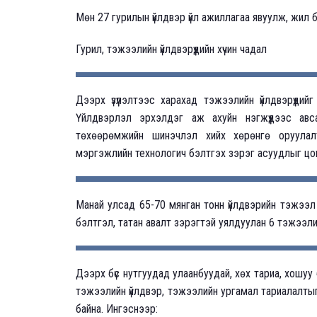
Мөн 27 гурилын үйлдвэр үйл ажиллагаа явуулж, жил б
Гурил, тэжээлийн үйлдвэрүүдийн хүчин чадал
Дээрх үзүүлэлтээс харахад тэжээлийн үйлдвэрүүди
Үйлдвэрлэл эрхэлдэг аж ахуйн нэгжүүдээс авса
төхөөрөмжийн шинэчлэл хийх хөрөнгө оруулалт,
мэргэжлийн технологич бэлтгэх зэрэг асуудлыг цог
Манай улсад 65-70 мянган тонн үйлдвэрийн тэжээл д
бэлтгэл, татан авалт зэрэгтэй уялдуулан 6 тэжээли
Дээрх бүс нутгуудад улаанбуудай, хөх тариа, хошуу 
тэжээлийн үйлдвэр, тэжээлийн ургамал тариалалтыг
байна. Ингэснээр: