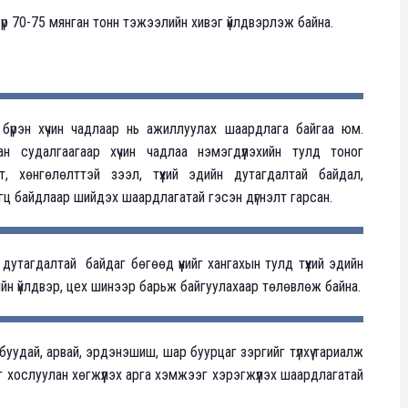
үр 70-75 мянган тонн тэжээлийн хивэг үйлдвэрлэж байна.
йг бүрэн хүчин чадлаар нь ажиллуулах шаардлага байгаа юм.
н судалгаагаар хүчин чадлаа нэмэгдүүлэхийн тулд тоног
 хөнгөлөлттэй зээл, түүхий эдийн дутагдалтай байдал,
ц байдлаар шийдэх шаардлагатай гэсэн дүгнэлт гарсан.
утагдалтай байдаг бөгөөд үүнийг хангахын тулд түүхий эдийн
йн үйлдвэр, цех шинээр барьж байгуулахаар төлөвлөж байна.
буудай, арвай, эрдэнэшиш, шар буурцаг зэргийг түлхүү тариалж
 хослуулан хөгжүүлэх арга хэмжээг хэрэгжүүлэх шаардлагатай