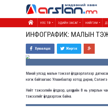
УЛС ТӨР
ЭДИЙН ЗАСАГ
НИЙГЭМ
Д
ИНФОГРАФИК: МАЛЫН ТЭ
Хуваалцах
Жиргэх
Манай улсад малын тэжээл үйлдвэрлэлээр дагнасан 
нэгж байгаагаас Улаанбаатар хотод дөрөв, Сэлэнгэ 
Нийт тэжээлийн үйлдвэр, цехүүдийн 8 нь улирлын ча
тэжээлийг үйлдвэрлэж байна.