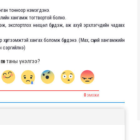
янган тонноор нэмэгдэнэ.
ийн хангамж тогтвортой болно.
дэж, экспортлох нөхцөл бүрдэж, аж ахуй эрхлэгчдийн чадавх
ээр хүртээмжтэй хангах боломж бүрдэнэ. (Мах, сүүний хангамжийн
н сэргийлнэ)
гөх таны үнэлгээ?
0
ЭМОЖИ