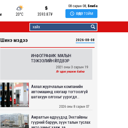
08 сарын 08,
Бямба

ӨНӨӨДӨР ТОЙМ
м
20°C
3593.87
₮
Шинэ мэдээ
2026-08-08
ИНФОГРАФИК: МАЛЫН
ТЭЖЭЭЛИЙН ҮЙЛДВЭР
2021 оны 3 сарын 19
Яг одоо уншиж байна
Аялал жуулчлалын компанийн
автомашинд хязгаар тогтоолгүй
шатахуун олгохыг үүрэгдл...
2026 оны 8 сарын 07
Амралтын өдрүүдэд Энхтайвны
гүүрний баруун, зүүн талын туслах
авто замыг хааж, за...