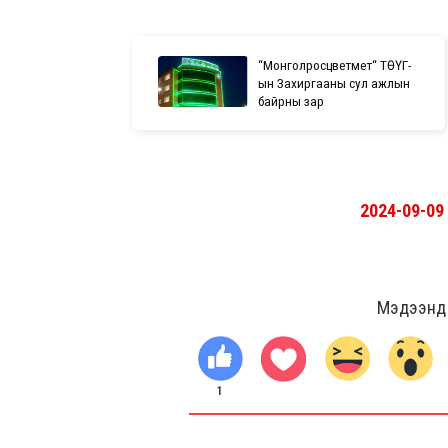
“Монголросцветмет“ ТӨҮГ-
ын Захиргааны сул ажлын
байрны зар
2024-09-09
Мэдээнд ө
1