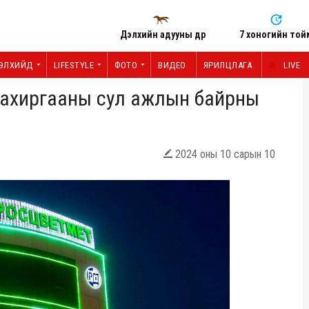
Дэлхийн адууны өдөр
7 хоногийн той
ЭЛХИЙД
LIFESTYLE
ФОТО
ВИДЕО
ЯРИЛЦЛАГА
LIVE
 Захиргааны сул ажлын байрны
2024 оны 10 сарын 10
