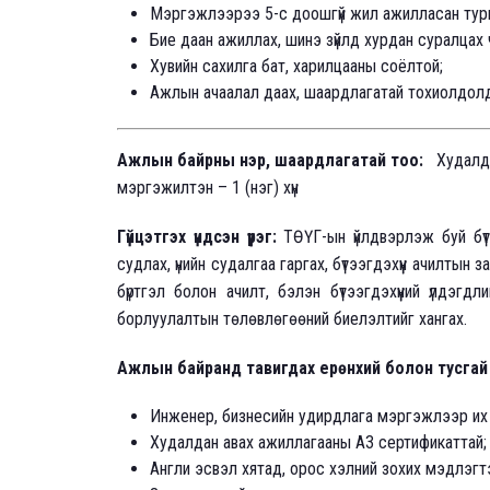
Мэргэжлээрээ 5-с доошгүй жил ажилласан тур
Бие даан ажиллах, шинэ зүйлд хурдан суралцах 
Хувийн сахилга бат, харилцааны соёлтой;
Ажлын ачаалал даах, шаардлагатай тохиолдолд 
Ажлын байрны нэр, шаардлагатай тоо:
Худалда
мэргэжилтэн – 1 (нэг) хүн
Гүйцэтгэх үндсэн үүрэг:
ТӨҮГ-ын үйлдвэрлэж буй бүт
судлах, үнийн судалгаа гаргах, бүтээгдэхүүн ачилтын
бүртгэл болон ачилт, бэлэн бүтээгдэхүүний үлдэгд
борлуулалтын төлөвлөгөөний биелэлтийг хангах.
Ажлын байранд тавигдах ерөнхий болон тусга
Инженер, бизнесийн удирдлага мэргэжлээр их д
Худалдан авах ажиллагааны А3 сертификаттай;
Англи эсвэл хятад, орос хэлний зохих мэдлэгт