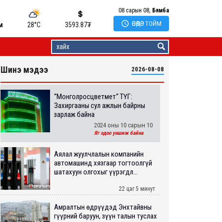
08 сарын 08,
Бямба

ӨНӨӨДӨР ТОЙМ
м
28°C
3593.87
₮
Шинэ мэдээ
2026-08-08
“Монголросцветмет“ ТӨҮГ:
Захиргааны сул ажлын байрны
зарлаж байна
2024 оны 10 сарын 10
Яг одоо уншиж байна
Аялал жуулчлалын компанийн
автомашинд хязгаар тогтоолгүй
шатахуун олгохыг үүрэгдл...
22 цаг 5 минут
Амралтын өдрүүдэд Энхтайвны
гүүрний баруун, зүүн талын туслах