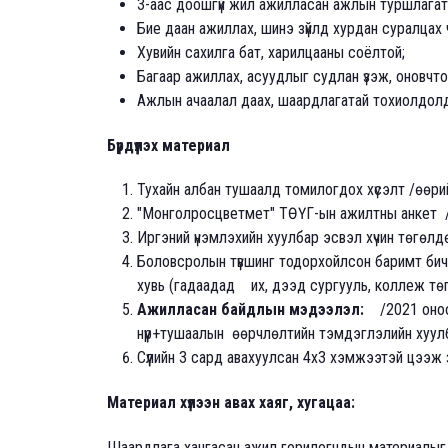
3-аас доошгүй жил ажилласан ажлын туршлагат
Бие даан ажиллах, шинэ зүйлд хурдан суралцах 
Хувийн сахилга бат, харилцааны соёлтой;
Багаар ажиллах, асуудлыг судлан үзэж, оновчто
Ажлын ачаалал даах, шаардлагатай тохиолдолд 
Бүрдүүлэх материал
Тухайн албан тушаалд томилогдох хүсэлт /өөри
"Монголросцветмет" ТӨҮГ-ын ажилтны анкет /
Иргэний үнэмлэхийн хуулбар эсвэл хүчин төгөлд
Боловсролын түвшинг тодорхойлсон баримт бичиг
хувь (гадаадад их, дээд сургууль, коллеж тө
Ажилласан байдлын мэдээлэл:
/2021 оноо
нүүр+тушаалын өөрчлөлтийн тэмдэглэлийн хуу
Сүүлийн 3 сард авахуулсан 4х3 хэмжээтэй цээж 
Материал хүлээн авах хаяг, хугацаа:
Шаардлага хангасан ажил горилогчдын материалыг 2