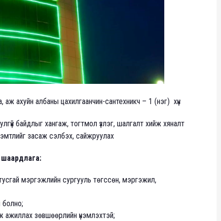
а, аж ахуйн албаны цахилгаанчин-сантехникч – 1 (нэг) хүн
лгүй байдлыг хангаж, тогтмол үзлэг, шалгалт хийж хяналт
л гэмтлийг засаж сэлбэх, сайжруулах
й шаардлага:
усгай мэргэжлийн сургууль төгссөн, мэргэжил,
 болно;
ж ажиллах зөвшөөрлийн үнэмлэхтэй;