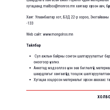
хугацаанд mailbox@monros.mn хаягаар хүлээн авч, бүр
Хаяг: Улаанбаатар хот, БЗД 22-р хороо, Энхтайваны
-133
Web сайт: www.mongolros.mn
Тайлбар
Сул ажлын байрны сонгон шалгаруулалтыг барим
оноогоор үнэлнэ.
Анкетад мэдээллээ үнэн зөв бөглөлгүй, матери
шаардлагыг хангаагүйд тооцож шалгаруулалтаас
Хугацаа хоцорсон материалыг хүлээн авахаас та
ХОЛБ