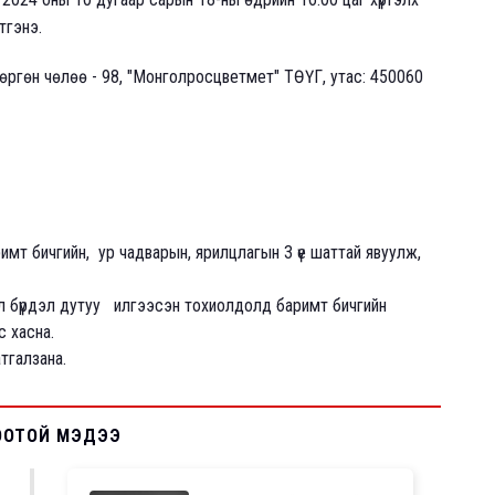
тгэнэ.
 өргөн чөлөө - 98, "Монголросцветмет" ТӨҮГ, утас: 450060
т бичгийн, ур чадварын, ярилцлагын 3 үе шаттай явуулж,
ал бүрдэл дутуу илгээсэн тохиолдолд баримт бичгийн
 хасна.
тгалзана.
ООТОЙ МЭДЭЭ