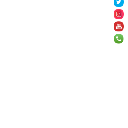
2026 оны 8 сарын 06
БИЧЛЭГ: Завьт эргүүлүүд голд
живж байсан иргэнийг аврав
2026 оны 8 сарын 06
Нэгдүгээр хорооллын арын
автозамыг өнөөдөр 23:00 цагаас
хаана
2026 оны 8 сарын 06
Д.Амарбаясгалан: Шатахууны
хомдсол бол өөрөө төрийн
бодлогын хомсдол
2026 оны 8 сарын 06
АИ-92 авто бензиний үнэ 2840
төгрөг болж, өмнөх оны мөн үеэс
9.7 хувиар, өмнөх са...