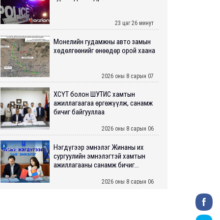
23 цаг 26 минут
Монелийн гудамжны авто замын
хөдөлгөөнийг өнөөдөр орой хаана
2026 оны 8 сарын 07
ХӨСҮТ болон ШУТИС хамтын
ажиллагаагаа өргөжүүлж, санамж
бичиг байгууллаа
2026 оны 8 сарын 06
Нэгдүгээр эмнэлэг Жинаны их
сургуулийн эмнэлэгтэй хамтын
ажиллагааны санамж бичиг...
2026 оны 8 сарын 06
Нийслэлийн ИТХ-аар “Сэлбэ
ухаалаг хот”, агаарын бохирдол
зэрэг асуудлыг хэлэлцэж ...