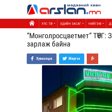
УЛС ТӨР
ЭДИЙН ЗАСАГ
НИЙГЭМ
Д
“Монголросцветмет“ ТӨҮГ:
зарлаж байна
Хуваалцах
Жиргэх