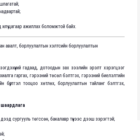
шлагатай;
чадвартай;
илүү цагаар ажиллах боломжтой байх.
н авалт, борлуулалтын хэлтсийн борлуулалтын
ээгдэхүүний гадаад, дотоодын зах зээлийн эрэлт хэрэгцээг
 захиалга гаргах, гэрээний төсөл бэлтгэх, гэрээний биелэлтийн
лийн бүртгэл тооцоо хөтлөх, борлуулалтын тайланг бэлтгэх,
й шаардлага
ээд сургууль төгссөн, бакалавр түүнээс дээш зэрэгтэй;
эй;