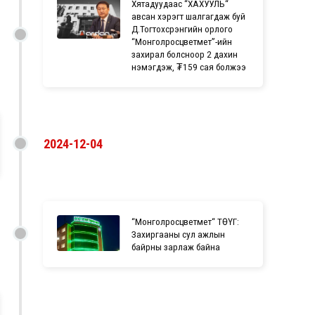
Хятадуудаас “ХАХУУЛЬ“
авсан хэрэгт шалгагдаж буй
Д.Тогтохсүрэнгийн орлого
“Монголросцветмет”-ийн
захирал болсноор 2 дахин
нэмэгдэж, ₮159 сая болжээ
2024-12-04
“Монголросцветмет“ ТӨҮГ:
Захиргааны сул ажлын
байрны зарлаж байна