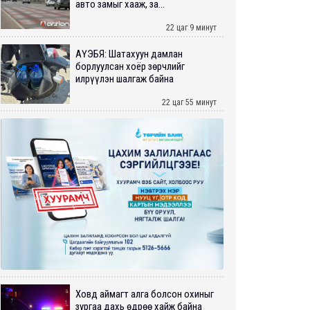
авто замыг хааж, за...
22 цаг 9 минут
АҮЭБЯ: Шатахуун дамлан
борлуулсан хоёр зөрчлийг
илрүүлэн шалгаж байна
22 цаг 55 минут
Ховд аймагт алга болсон охиныг
зургаа дахь өдрөө хайж байна