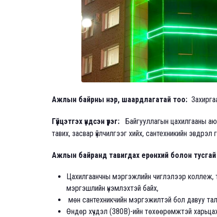
Ажлын байрны нэр, шаардлагатай тоо:
Захирга
Гүйцэтгэх үндсэн үүрэг:
Байгууллагын цахилгааны аюу
тавих, засвар үйлчилгээг хийх, сантехникийн эвдрэ
Ажлын байранд тавигдах ерөнхий болон тусга
Цахилгаанчны мэргэжлийн чиглэлээр коллеж, т
мэргэшлийн үнэмлэхтэй байх,
мөн сантехникчийн мэргэжилтэй бол давуу тал
Өндөр хүчдэл (380В)-ийн төхөөрөмжтэй харьца