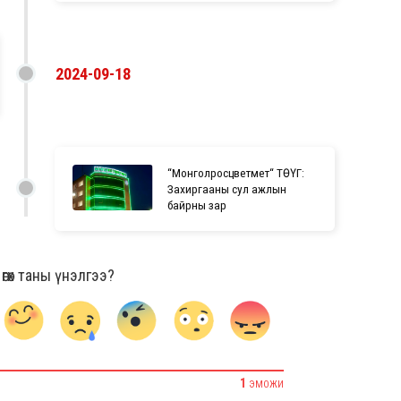
2024-09-18
“Монголросцветмет“ ТӨҮГ:
Захиргааны сул ажлын
байрны зар
гөх таны үнэлгээ?
1
ЭМОЖИ