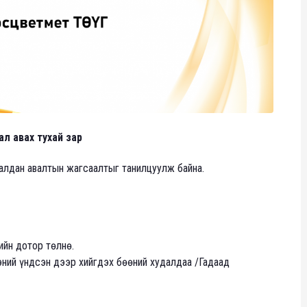
нал авах тухай зар
алдан авалтын жагсаалтыг танилцуулж байна.
ийн дотор төлнө.
эний үндсэн дээр хийгдэх бөөний худалдаа /Гадаад