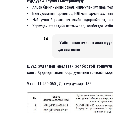
Бүрдүүлж ирүүлэх материалууд:
• Албан бичиг /Үнийн санал, нийлүүлэх хугацаа, тө
• Байгууллагын гэрчилгээ, НӨАТ-ын гэрчилгээ, Тат
• Нийлүүлэх барааны техникийн тодорхойлолт, тан
• Хариуцах этгээдийн итгэмжлэл, холбогдох мэйл
Үнийн санал хүлээн авах сүүл
цагаас өмнө
Шууд худалдан авалттай холбоотой тодруулг
хаяг:
Худалдан авалт, борлуулалтын хэлтсийн мэ
Утас:
11-450-060 , Дотуур дугаар- 185