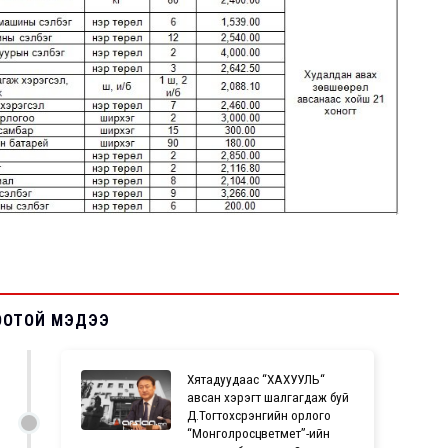
ООТОЙ МЭДЭЭ
Хятадуудаас “ХАХУУЛЬ“
авсан хэрэгт шалгагдаж буй
Д.Тогтохсүрэнгийн орлого
“Монголросцветмет”-ийн