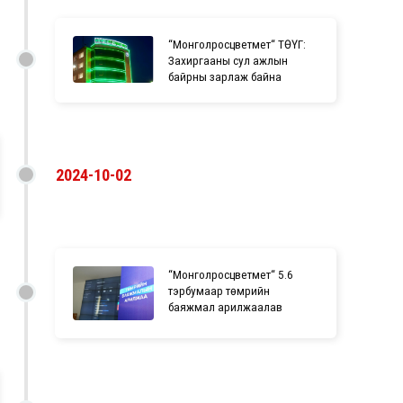
“Монголросцветмет“ ТӨҮГ:
Захиргааны сул ажлын
байрны зарлаж байна
2024-10-02
“Монголросцветмет“ 5.6
тэрбумаар төмрийн
баяжмал арилжаалав