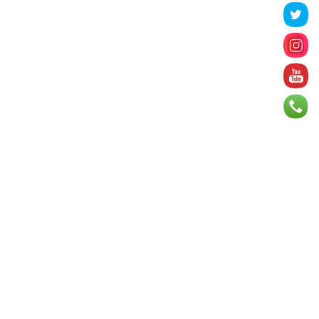
2026 оны 8 сарын 06
БИЧЛЭГ: Завьт эргүүлүүд голд
живж байсан иргэнийг аврав
2026 оны 8 сарын 06
Нэгдүгээр хорооллын арын
автозамыг өнөөдөр 23:00 цагаас
хаана
2026 оны 8 сарын 06
Д.Амарбаясгалан: Шатахууны
хомдсол бол өөрөө төрийн
бодлогын хомсдол
2026 оны 8 сарын 06
АИ-92 авто бензиний үнэ 2840
төгрөг болж, өмнөх оны мөн үеэс
9.7 хувиар, өмнөх са...