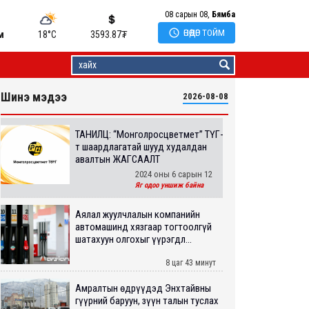
08 сарын 08,
Бямба

ӨНӨӨДӨР ТОЙМ
м
18°C
3593.87
₮
Шинэ мэдээ
2026-08-08
ТАНИЛЦ: “Монголросцветмет” ТӨҮГ-
т шаардлагатай шууд худалдан
авалтын ЖАГСААЛТ
2024 оны 6 сарын 12
Яг одоо уншиж байна
Аялал жуулчлалын компанийн
автомашинд хязгаар тогтоолгүй
шатахуун олгохыг үүрэгдл...
8 цаг 43 минут
Амралтын өдрүүдэд Энхтайвны
гүүрний баруун, зүүн талын туслах