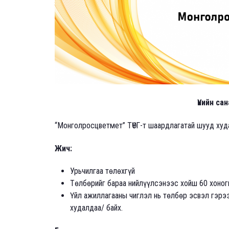
Үнийн са
“Монголросцветмет” ТӨҮГ-т шаардлагатай шууд худ
Жич:
Урьчилгаа төлөхгүй
Төлбөрийг бараа нийлүүлсэнээс хойш 60 хоног
Үйл ажиллагааны чиглэл нь төлбөр эсвэл гэрэ
худалдаа/ байх.