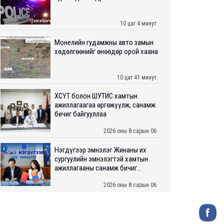
10 цаг 4 минут
Монелийн гудамжны авто замын
хөдөлгөөнийг өнөөдөр орой хаана
10 цаг 41 минут
ХӨСҮТ болон ШУТИС хамтын
ажиллагаагаа өргөжүүлж, санамж
бичиг байгууллаа
2026 оны 8 сарын 06
Нэгдүгээр эмнэлэг Жинаны их
сургуулийн эмнэлэгтэй хамтын
ажиллагааны санамж бичиг...
2026 оны 8 сарын 06
Нийслэлийн ИТХ-аар “Сэлбэ
ухаалаг хот”, агаарын бохирдол
зэрэг асуудлыг хэлэлцэж ...