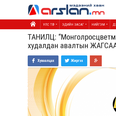
УЛС ТӨР
ЭДИЙН ЗАСАГ
НИЙГЭМ
Д
ТАНИЛЦ: “Монголросцветме
худалдан авалтын ЖАГСА
Хуваалцах
Жиргэх