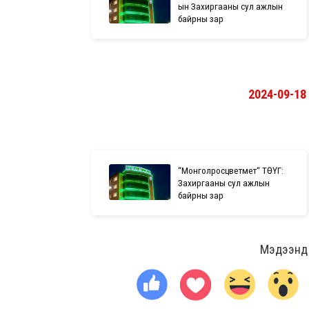
ын Захиргааны сул ажлын
байрны зар
2024-09-18
“Монголросцветмет“ ТӨҮГ:
Захиргааны сул ажлын
байрны зар
Мэдээнд ө