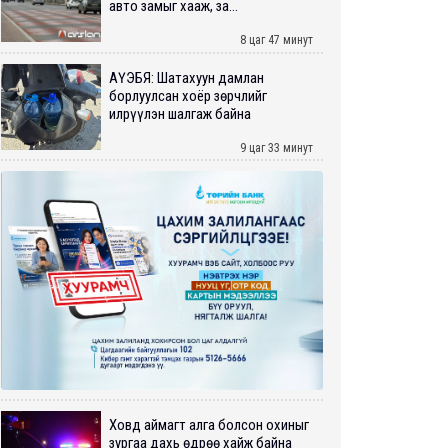
авто замыг хааж, за...
8 цаг 47 минут
АҮЭБЯ: Шатахуун дамлан
борлуулсан хоёр зөрчлийг
илрүүлэн шалгаж байна
9 цаг 33 минут
Ховд аймагт алга болсон охиныг
зургаа дахь өдрөө хайж байна