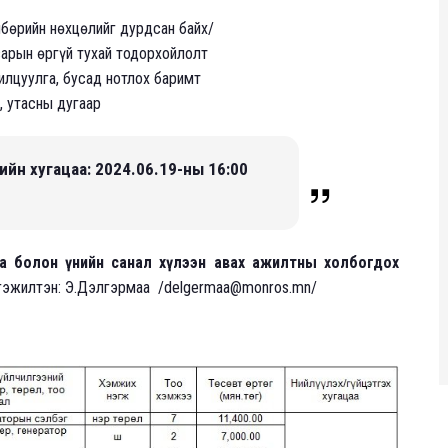
лбөрийн нөхцөлийг дурдсан байх/
варын өргүй тухай тодорхойлолт
илцуулга, бусад нотлох баримт
, утасны дугаар
ийн хугацаа: 2024.06.19-ны 16:00
а болон үнийн санал хүлээн авах ажилтны холбогдох
ргэжилтэн: Э.Дэлгэрмаа /delgermaa@monros.mn/