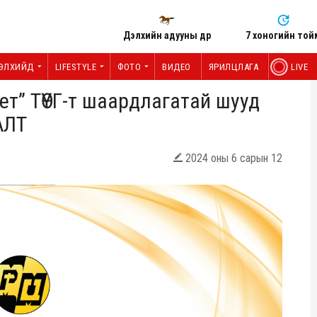
Дэлхийн адууны өдөр
7 хоногийн той
ЭЛХИЙД
LIFESTYLE
ФОТО
ВИДЕО
ЯРИЛЦЛАГА
LIVE
т” ТӨҮГ-т шаардлагатай шууд
АЛТ
2024 оны 6 сарын 12
