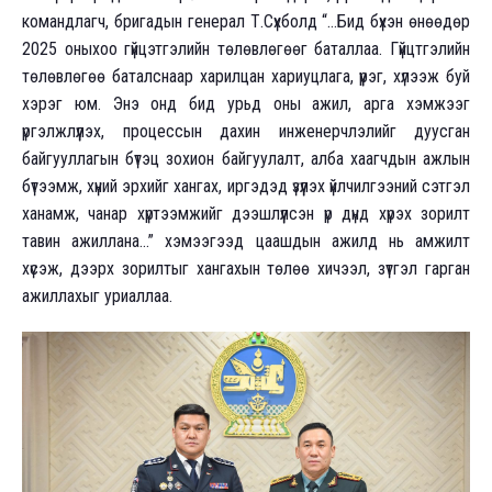
командлагч, бригадын генерал Т.Сүхболд “...Бид бүхэн өнөөдөр
2025 оныхоо гүйцэтгэлийн төлөвлөгөөг баталлаа. Гүйцтгэлийн
төлөвлөгөө баталснаар харилцан хариуцлага, үүрэг, хүлээж буй
хэрэг юм. Энэ онд бид урьд оны ажил, арга хэмжээг
үргэлжлүүлэх, процессын дахин инженерчлэлийг дуусган
байгууллагын бүтэц зохион байгуулалт, алба хаагчдын ажлын
бүтээмж, хүний эрхийг хангах, иргэдэд үзүүлэх үйлчилгээний сэтгэл
ханамж, чанар хүртээмжийг дээшлүүлсэн үр дүнд хүрэх зорилт
тавин ажиллана...” хэмээгээд цаашдын ажилд нь амжилт
хүсэж, дээрх зорилтыг хангахын төлөө хичээл, зүтгэл гарган
ажиллахыг уриаллаа.