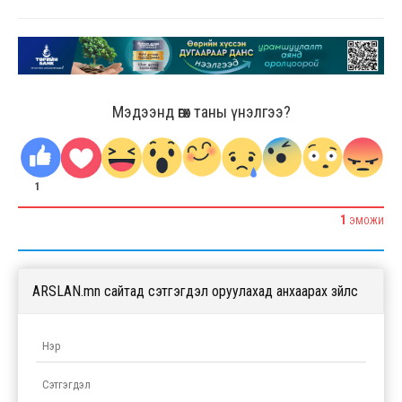
Мэдээнд өгөх таны үнэлгээ?
1
1
ЭМОЖИ
ARSLAN.mn сайтад сэтгэгдэл оруулахад анхаарах зүйлс