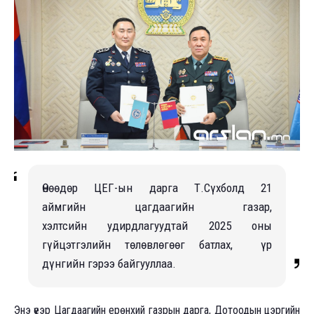
Өнөөдөр ЦЕГ-ын дарга Т.Сүхболд 21
аймгийн цагдаагийн газар,
хэлтсийн удирдлагуудтай 2025 оны
гүйцэтгэлийн төлөвлөгөөг батлах, үр
дүнгийн гэрээ байгууллаа.
Энэ үеэр Цагдаагийн ерөнхий газрын дарга, Дотоодын цэргийн