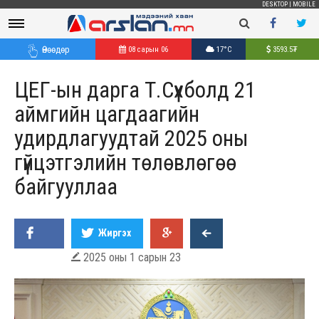
DESKTOP
|
MOBILE
Өнөөдөр
08 сарын 06
17°C
3593.5
₮
ЦЕГ-ын дарга Т.Сүхболд 21
аймгийн цагдаагийн
удирдлагуудтай 2025 оны
гүйцэтгэлийн төлөвлөгөө
байгууллаа
Жиргэх
2025 оны 1 сарын 23
