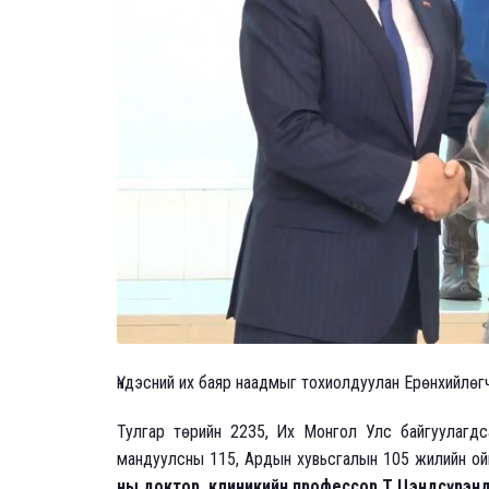
Үндэсний их баяр наадмыг тохиолдуулан Ерөнхийлөг
Тулгар төрийн 2235, Их Монгол Улс байгуулагдс
мандуулсны 115, Ардын хувьсгалын 105 жилийн ой
ны доктор, клиникийн профессор Т.Цэндсүрэнд 