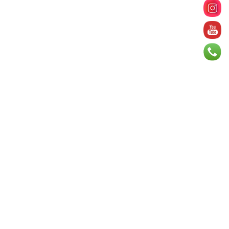
2026 оны 8 сарын 06
БИЧЛЭГ: Завьт эргүүлүүд голд
живж байсан иргэнийг аврав
2026 оны 8 сарын 06
Нэгдүгээр хорооллын арын
автозамыг өнөөдөр 23:00 цагаас хаана
2026 оны 8 сарын 06
Д.Амарбаясгалан: Шатахууны
хомдсол бол өөрөө төрийн бодлогын
хомсдол
2026 оны 8 сарын 06
АИ-92 авто бензиний үнэ 2840 төгрөг
болж, өмнөх оны мөн үеэс 9.7 хувиар,
өмнөх са...