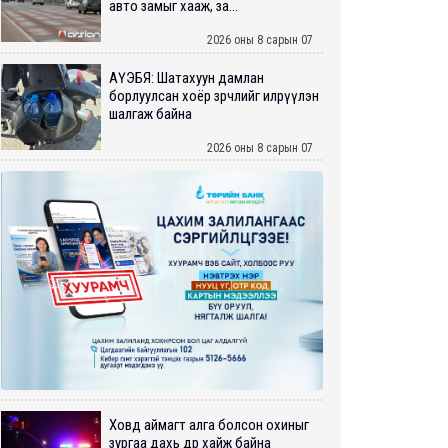
авто замыг хааж, за...
2026 оны 8 сарын 07
АҮЭБЯ: Шатахуун дамлан
борлуулсан хоёр зөрчлийг илрүүлэн
шалгаж байна
2026 оны 8 сарын 07
Ховд аймагт алга болсон охиныг
зургаа дахь өдрөө хайж байна