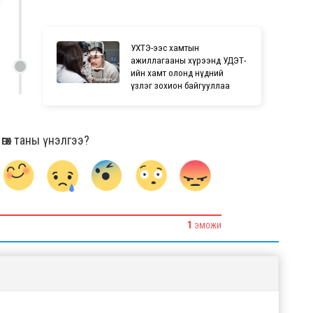
УХТЭ-ээс хамтын
ажиллагааны хүрээнд УДЭТ-
ийн хамт олонд нүдний
үзлэг зохион байгууллаа
гөх таны үнэлгээ?
1
ЭМОЖИ