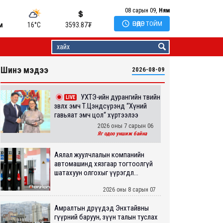
08 сарын 09,
Ням

ӨНӨӨДӨР ТОЙМ
м
16°C
3593.87
₮
Шинэ мэдээ
2026-08-09
УХТЭ-ийн дурангийн төвийн
LIVE
зөвлөх эмч Т.Цэндсүрэнд “Хүний
гавьяат эмч цол“ хүртээлээ
2026 оны 7 сарын 06
Яг одоо уншиж байна
Аялал жуулчлалын компанийн
автомашинд хязгаар тогтоолгүй
шатахуун олгохыг үүрэгдл...
2026 оны 8 сарын 07
Амралтын өдрүүдэд Энхтайвны
гүүрний баруун, зүүн талын туслах