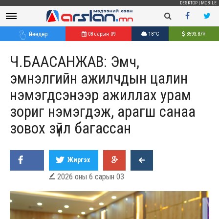
DESKTOP
|
MOBILE
Өнөөдөр
08 сарын 09
18°C
3593.87
₮
Ч.БААСАНЖАВ: Эмч,
эмнэлгийн ажилчдын цалин
нэмэгдсэнээр ажиллах урам
зориг нэмэгдэж, арагш санаа
зовох зүйл багассан
Жиргэх
2026 оны 6 сарын 03
