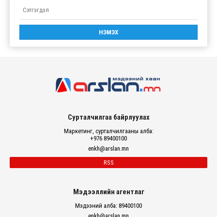
Сурталчилгаа байрлуулах
Маркетинг, сурталчилгааны алба:
+976 89400100
enkh@arslan.mn
RSS
Мэдээллийн агентлаг
Мэдээний алба: 89400100
enkh@arslan.mn