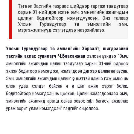
Тэгвэл Засгийн газраас шийдвэр гаргаж тавдугаар
сарын 01-ний өдрөөс эхлэн эмч, эмнэлгийн ажилчдын
цалинг бодитойгоор нэмэгдүүлсэн. Энэ талаар
Улсын Гуравдугаар төв эмнэлгийн эмч,
мэргэжилтнүүд сэтгэгдлээ илэрхийллээ.
Улсын Гуравдугаар төв эмнэлгийн Харвалт, шигдээсийн
тасгийн ахлах сувилагч Ч.Баасанжав
хэлсэн үгэндээ "Эмч,
эмнэлгийн ажилчдын цалин тавдугаар сарын 01-ний өдрөөс
эхлэн бодитоор нэмэгдэж, нэмэгдсэн дүнгээр цалингаа авсан.
Эмч, эмнэлгийн ажилчдын цалинг үе шаттай нэмнэ гэж өмнө нь
олон удаа хэлдэг байсан ч үүн шиг ажил хэрэг болж,
бодитойгоор нэмэгдсэн нь цөөхөн. Цалин нэмэгдсэнээр эмч,
эмнэлгийн ажилчид арагш санаа зовох зүйл багасч, ажиллах
урам зориг улам нэмэгдсэн" гэдгийг онцоллоо.