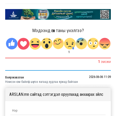
Мэдээнд өгөх таны үнэлгээ?
1
1
ЭМОЖИ
2026-06-06 11:09
Баяржавхлан
Нэмсэн юм байхгүй шүү тээ яагаад худлаа яриад байгаан
ARSLAN.mn сайтад сэтгэгдэл оруулахад анхаарах зүйлс