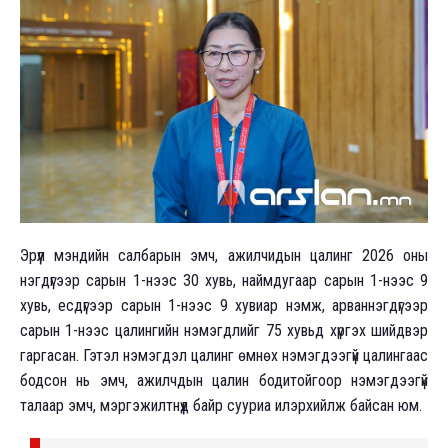
Эрүүл мэндийн салбарын эмч, ажилчидын цалинг 2026 оны
нэгдүгээр сарын 1-нээс 30 хувь, наймдугаар сарын 1-нээс 9
хувь, есдүгээр сарын 1-нээс 9 хувиар нэмж, арваннэгдүгээр
сарын 1-нээс цалингийн нэмэгдлийг 75 хувьд хүргэх шийдвэр
гаргасан. Гэтэл нэмэгдэл цалинг өмнөх нэмэгдээгүй цалингаас
бодсон нь эмч, ажилчдын цалин бодитойгоор нэмэгдээгүй
талаар эмч, мэргэжилтнүүд байр сууриа илэрхийлж байсан юм.