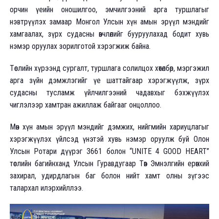
орчин үеийн оношилгоо, эмчилгээний арга туршлагыг
нэвтрүүлэх замаар Монгол Улсын хүн амын эрүүл мэндийг
хамгаалах, зүрх судасны өвчлөлийг бууруулахад бодит хувь
нэмэр оруулах зорилготой хэрэгжиж байна.
Төслийн хүрээнд сургалт, туршлага солилцох хөтөлбөр, мэргэжил
арга зүйн дэмжлэгийг үе шаттайгаар хэрэгжүүлж, зүрх
судасны тусламж үйлчилгээний чадавхыг бэхжүүлэх
чиглэлээр хамтран ажиллаж байгааг онцоллоо.
Мөн хүн амын эрүүл мэндийг дэмжих, нийгмийн хариуцлагыг
хэрэгжүүлэх үйлсэд үнэтэй хувь нэмэр оруулж буй Олон
Улсын Ротари дүүрэг 3661 болон “UNITE 4 GOOD HEART”
төслийн багийнханд Улсын Гуравдугаар Төв Эмнэлгийн ерөнхий
захирал, удирдлагын баг болон нийт хамт олны зүгээс
талархал илэрхийллээ.