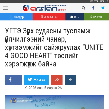
DESKTOP
|
MOBILE
Өнөөдөр
08 сарын 07
15°C
3593.93
₮
УГТЭ Зүрх судасны тусламж
үйлчилгээний чанар,
хүртээмжийг сайжруулах “UNITE
4 GOOD HEART” төслийг
хэрэгжүүлж байна
Жиргэх
2026 оны 5 сарын 26
