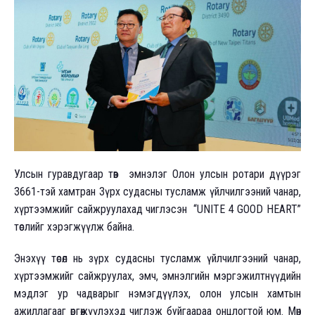
Улсын гуравдугаар төв эмнэлэг Олон улсын ротари дүүрэг
3661-тэй хамтран Зүрх судасны тусламж үйлчилгээний чанар,
хүртээмжийг сайжруулахад чиглэсэн “UNITE 4 GOOD HEART”
төслийг хэрэгжүүлж байна.
Энэхүү төсөл нь зүрх судасны тусламж үйлчилгээний чанар,
хүртээмжийг сайжруулах, эмч, эмнэлгийн мэргэжилтнүүдийн
мэдлэг ур чадварыг нэмэгдүүлэх, олон улсын хамтын
ажиллагааг өргөжүүлэхэд чиглэж буйгаараа онцлогтой юм. Мөн