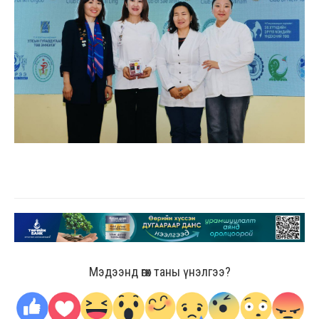
Мэдээнд өгөх таны үнэлгээ?