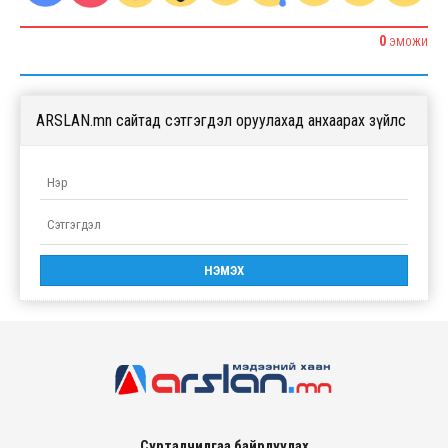
0
ЭМОЖИ
ARSLAN.mn сайтад сэтгэгдэл оруулахад анхаарах зүйлс
Сурталчилгаа байрлуулах