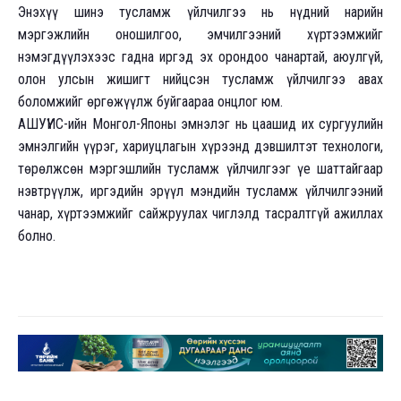
Энэхүү шинэ тусламж үйлчилгээ нь нүдний нарийн
мэргэжлийн оношилгоо, эмчилгээний хүртээмжийг
нэмэгдүүлэхээс гадна иргэд эх орондоо чанартай, аюулгүй,
олон улсын жишигт нийцсэн тусламж үйлчилгээ авах
боломжийг өргөжүүлж буйгаараа онцлог юм.
АШУҮИС-ийн Монгол-Японы эмнэлэг нь цаашид их сургуулийн
эмнэлгийн үүрэг, хариуцлагын хүрээнд дэвшилтэт технологи,
төрөлжсөн мэргэшлийн тусламж үйлчилгээг үе шаттайгаар
нэвтрүүлж, иргэдийн эрүүл мэндийн тусламж үйлчилгээний
чанар, хүртээмжийг сайжруулах чиглэлд тасралтгүй ажиллах
болно.