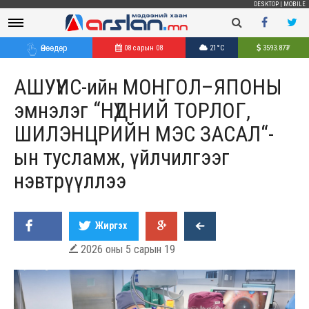
DESKTOP
|
MOBILE
Өнөөдөр
08 сарын 08
21°C
3593.87
₮
АШУҮИС-ийн МОНГОЛ–ЯПОНЫ
эмнэлэг “НҮДНИЙ ТОРЛОГ,
ШИЛЭНЦРИЙН МЭС ЗАСАЛ“-
ын тусламж, үйлчилгээг
нэвтрүүллээ
Жиргэх
2026 оны 5 сарын 19
