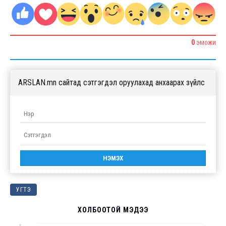
0
ЭМОЖИ
ARSLAN.mn сайтад сэтгэгдэл оруулахад анхаарах зүйлс
УГТЭ
ХОЛБООТОЙ МЭДЭЭ