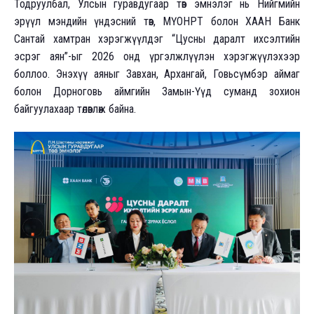
Тодруулбал, Улсын гуравдугаар төв эмнэлэг нь Нийгмийн
эрүүл мэндийн үндэсний төв, МҮОНРТ болон ХААН Банк
Сантай хамтран хэрэгжүүлдэг “Цусны даралт ихсэлтийн
эсрэг аян”-ыг 2026 онд үргэлжлүүлэн хэрэгжүүлэхээр
боллоо. Энэхүү аяныг Завхан, Архангай, Говьсүмбэр аймаг
болон Дорноговь аймгийн Замын-Үүд суманд зохион
байгуулахаар төлөвлөж байна.