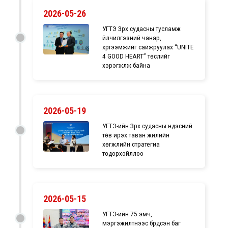
2026-05-26
УГТЭ Зүрх судасны тусламж
үйлчилгээний чанар,
хүртээмжийг сайжруулах “UNITE
4 GOOD HEART” төслийг
хэрэгжүүлж байна
2026-05-19
УГТЭ-ийн Зүрх судасны үндэсний
төв ирэх таван жилийн
хөгжлийн стратегиа
тодорхойллоо
2026-05-15
УГТЭ-ийн 75 эмч,
мэргэжилтнээс бүрдсэн баг