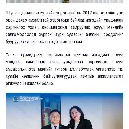
“Цусны даралт ихсэлтийн эсрэг аян” нь 2017 оноос хойш улс
орон даяар амжилттай хэрэгжиж буй бөгөөд иргэдийг урьдчилан
сэргийлэх үзлэг, оношилгоонд хамруулах, эрүүл мэндийн
зөвлөгөө мэдээлэл хүргэх, зүрх судасны өвчлөлийн эрсдэлийг
бууруулахад чиглэсэн үр дүнтэй төсөл юм.
Улсын гуравдугаар төв эмнэлэг цаашид иргэдийн эрүүл
мэндийг хамгаалах, өвчнөөс урьдчилан сэргийлэх, эрүүл
амьдралын хэв маягийг түгээн дэлгэрүүлэх чиглэлээр төр,
хувийн хэвшлийн байгууллагуудтай хамтын ажиллагаагаа
өргөжүүлэн ажиллах болно.