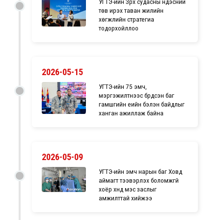
УГТЭ-ийн Зүрх судасны үндэсний
төв ирэх таван жилийн
хөгжлийн стратегиа
тодорхойллоо
2026-05-15
УГТЭ-ийн 75 эмч,
мэргэжилтнээс бүрдсэн баг
гамшгийн үеийн бэлэн байдлыг
ханган ажиллаж байна
2026-05-09
УГТЭ-ийн эмч нарын баг Ховд
аймагт тээвэрлэх боломжгүй
хоёр хүнд мэс заслыг
амжилттай хийжээ