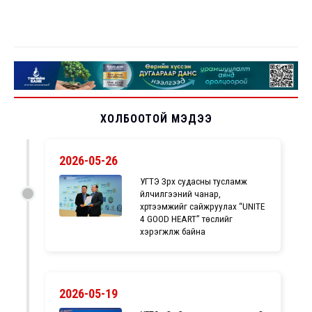
ХОЛБООТОЙ МЭДЭЭ
2026-05-26
УГТЭ Зүрх судасны тусламж
үйлчилгээний чанар,
хүртээмжийг сайжруулах “UNITE
4 GOOD HEART” төслийг
хэрэгжүүлж байна
2026-05-19