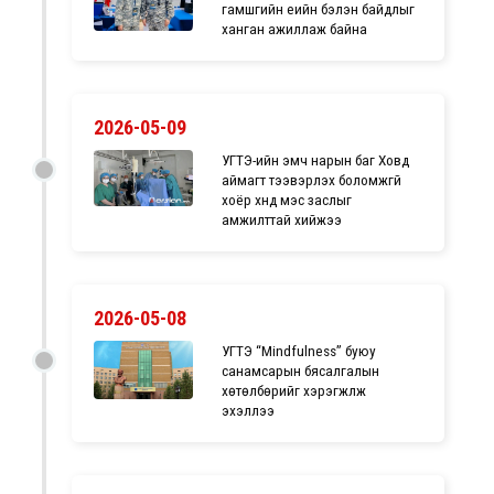
гамшгийн үеийн бэлэн байдлыг
ханган ажиллаж байна
2026-05-09
УГТЭ-ийн эмч нарын баг Ховд
аймагт тээвэрлэх боломжгүй
хоёр хүнд мэс заслыг
амжилттай хийжээ
2026-05-08
УГТЭ “Mindfulness” буюу
санамсарын бясалгалын
хөтөлбөрийг хэрэгжүүлж
эхэллээ