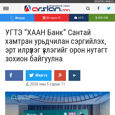
DESKTOP
|
MOBILE
Өнөөдөр
08 сарын 07
16°C
3593.93
₮
УГТЭ “ХААН Банк“ Сантай
хамтран урьдчилан сэргийлэх,
эрт илрүүлэг үзлэгийг орон нутагт
зохион байгуулна
Жиргэх
2026 оны 5 сарын 11
