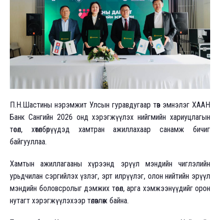
П.Н.Шастины нэрэмжит Улсын гуравдугаар төв эмнэлэг ХААН
Банк Сангийн 2026 онд хэрэгжүүлэх нийгмийн хариуцлагын
төсөл, хөтөлбөрүүдэд хамтран ажиллахаар санамж бичиг
байгууллаа.
Хамтын ажиллагааны хүрээнд эрүүл мэндийн чиглэлийн
урьдчилан сэргийлэх үзлэг, эрт илрүүлэг, олон нийтийн эрүүл
мэндийн боловсролыг дэмжих төсөл, арга хэмжээнүүдийг орон
нутагт хэрэгжүүлэхээр төлөвлөж байна.