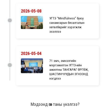
2026-05-08
УГТЭ “Mindfulness” буюу
санамсарын бясалгалын
хөтөлбөрийг хэрэгжүүлж
эхэллээ
2026-05-04
71 эмч, эмнэлгийн
мэргэжилтэн УГТЭ-ийн
ажилтны ТАНГАРАГ ӨРГӨЖ,
ШАСТИНЧУУДЫН ЭГНЭЭНД
нэгдлээ
Мэдээнд өгөх таны үнэлгээ?