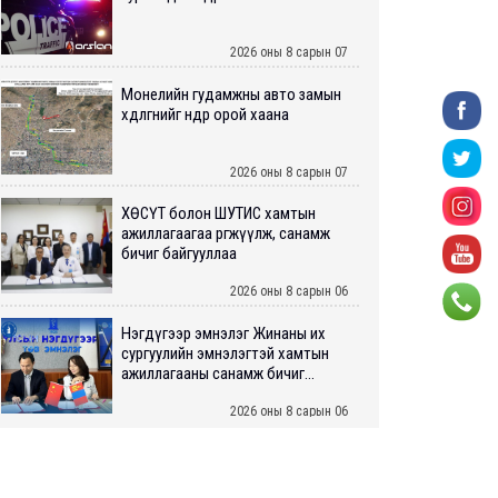
2026 оны 8 сарын 07
Монелийн гудамжны авто замын
хөдөлгөөнийг өнөөдөр орой хаана
2026 оны 8 сарын 07
ХӨСҮТ болон ШУТИС хамтын
ажиллагаагаа өргөжүүлж, санамж
бичиг байгууллаа
2026 оны 8 сарын 06
Нэгдүгээр эмнэлэг Жинаны их
сургуулийн эмнэлэгтэй хамтын
ажиллагааны санамж бичиг...
2026 оны 8 сарын 06
Нийслэлийн ИТХ-аар “Сэлбэ
ухаалаг хот”, агаарын бохирдол
зэрэг асуудлыг хэлэлцэж ...