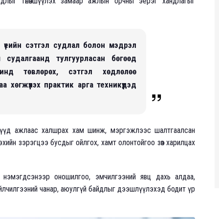
айдлыг төлөвшүүлэх замаар ажлын орчны эерэг хандлагыг
 үеийн сэтгэл судлал болон мэдрэл
 судалгаанд тулгуурласан бөгөөд
инд төвлөрөх, сэтгэл хөдлөлөө
а хөгжүүлэх практик арга техникүүдэд
лтнүүд ажлаас халшрах хам шинж, мэргэжлээс шалтгаалсан
хийн зэрэгцээ бусдыг ойлгох, хамт олонтойгоо зөв харилцах
ал нэмэгдсэнээр оношилгоо, эмчилгээний явц дахь алдаа,
йлчилгээний чанар, аюулгүй байдлыг дээшлүүлэхэд бодит үр