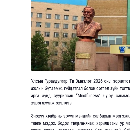
Улсын Гуравдугаар Төв Эмнэлэг 2026 оны зорилто
ажлын бүтээмж, гүйцэтгэл болон сэтгэл зүйн тогт
арга зүйд суурилсан “Mindfulness” буюу санамс
хэрэгжүүлж эхэллээ.
Энэхүү хөтөлбөр нь эрүүл мэндийн салбарын мэргэжил
танин мэдэх, бодол төвлөрлөө хянах, харилцааны ур ч