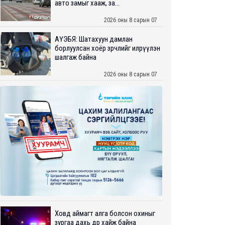
авто замыг хааж, за...
2026 оны 8 сарын 07
АҮЭБЯ: Шатахуун дамлан
борлуулсан хоёр зөрчлийг илрүүлэн
шалгаж байна
2026 оны 8 сарын 07
Ховд аймагт алга болсон охиныг
зургаа дахь өдрөө хайж байна