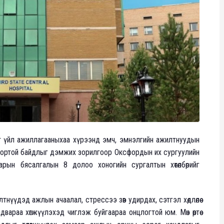
т үйл ажиллагааныхаа хүрээнд эмч, эмнэлгийн ажилтнуудын
вортой байдлыг дэмжих зорилгоор Оксфордын их сургуулийн
арын бясалгалын 8 долоо хоногийн сургалтын хөтөлбөрийг
тнүүдэд ажлын ачаалал, стрессээ зөв удирдах, сэтгэл хөдлөлөө
адвараа хөгжүүлэхэд чиглэж буйгаараа онцлогтой юм. Мөн өөртөө