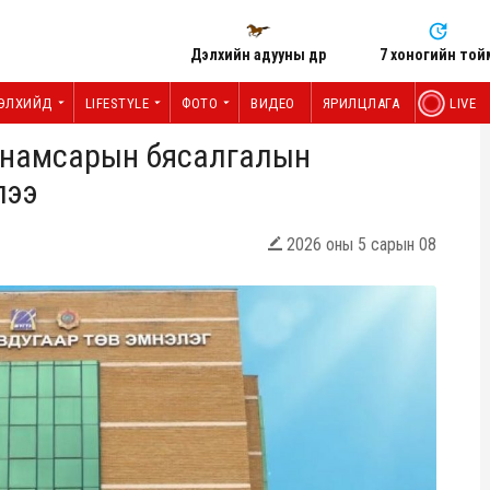
Дэлхийн адууны өдөр
7 хоногийн той
ЭЛХИЙД
LIFESTYLE
ФОТО
ВИДЕО
ЯРИЛЦЛАГА
LIVE
санамсарын бясалгалын
лээ
2026 оны 5 сарын 08
