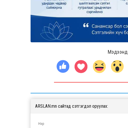
Мэдээнд ө
ARSLAN.mn сайтад сэтгэгдэл оруулах: