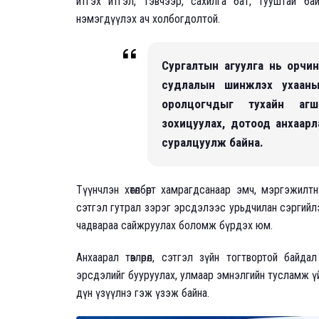
итгэх итгэл, тэвчээр, сахилга бат, тууштай б
нэмэгдүүлэх ач холбогдолтой.
Сургалтын агуулга нь орчин
судлалын шинжлэх ухааны
оролцогчдыг тухайн агш
зохицуулах, дотоод анхаарла
суралцуулж байна.
Түүнчлэн хөтөлбөрт хамрагдсанаар эмч, мэргэжи
сэтгэл гутрал зэрэг эрсдэлээс урьдчилан сэргийлэ
чадвараа сайжруулах боломж бүрдэх юм.
Анхаарал төвлөрөл, сэтгэл зүйн тогтвортой байд
эрсдэлийг бууруулах, улмаар эмнэлгийн тусламж ү
дүн үзүүлнэ гэж үзэж байна.