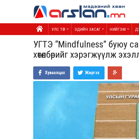
УЛС ТӨР
ЭДИЙН ЗАСАГ
НИЙГЭМ
Д
УГТЭ “Mindfulness” буюу 
хөтөлбөрийг хэрэгжүүлж эхэл
Хуваалцах
Жиргэх