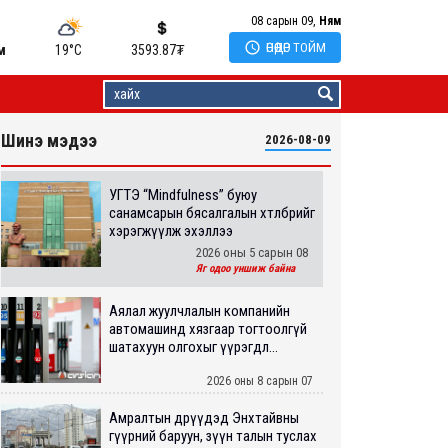
08 сарын 09,
Ням

ӨНӨӨДӨР ТОЙМ
м
19°C
3593.87
₮
Шинэ мэдээ
2026-08-09
УГТЭ “Mindfulness” буюу
санамсарын бясалгалын хөтөлбөрийг
хэрэгжүүлж эхэллээ
2026 оны 5 сарын 08
Яг одоо уншиж байна
Аялал жуулчлалын компанийн
автомашинд хязгаар тогтоолгүй
шатахуун олгохыг үүрэгдл...
2026 оны 8 сарын 07
Амралтын өдрүүдэд Энхтайвны
гүүрний баруун, зүүн талын туслах