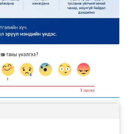
гөх таны үнэлгээ?
1
1
ЭМОЖИ