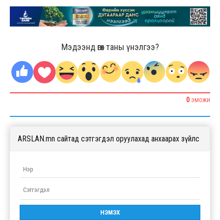
Мэдээнд өгөх таны үнэлгээ?
0
ЭМОЖИ
ARSLAN.mn сайтад сэтгэгдэл оруулахад анхаарах зүйлс