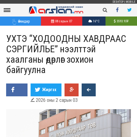
DESKTOP
|
MOBILE
Өнөөдөр
08 сарын 07
16°C
3593.93
₮
УХТЭ “ХОДООДНЫ ХАВДРААС
СЭРГИЙЛЬЕ” нээлттэй
хаалганы өдөрлөг зохион
байгуулна
Жиргэх
2026 оны 2 сарын 03
