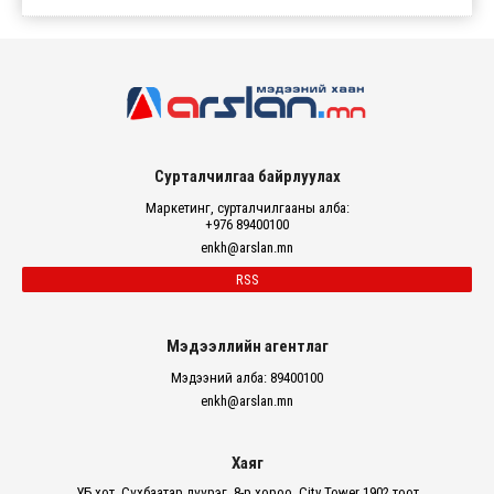
Сурталчилгаа байрлуулах
Маркетинг, сурталчилгааны алба:
+976 89400100
enkh@arslan.mn
RSS
Мэдээллийн агентлаг
Мэдээний алба: 89400100
enkh@arslan.mn
Хаяг
УБ хот, Сүхбаатар дүүрэг, 8-р хороо, City Tower 1902 тоот