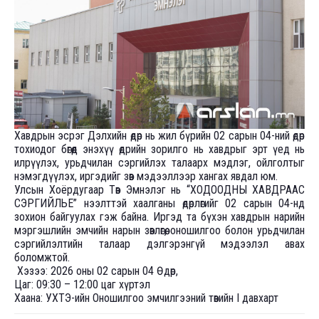
Хавдрын эсрэг Дэлхийн өдөр нь жил бүрийн 02 сарын 04-ний өдөр
тохиодог бөгөөд энэхүү өдрийн зорилго нь хавдрыг эрт үед нь
илрүүлэх, урьдчилан сэргийлэх талаарх мэдлэг, ойлголтыг
нэмэгдүүлэх, иргэдийг зөв мэдээллээр хангах явдал юм.
Улсын Хоёрдугаар Төв Эмнэлэг нь “ХОДООДНЫ ХАВДРААС
СЭРГИЙЛЬЕ” нээлттэй хаалганы өдөрлөгийг 02 сарын 04-нд
зохион байгуулах гэж байна. Иргэд та бүхэн хавдрын нарийн
мэргэшлийн эмчийн нарын зөвлөгөө, оношилгоо болон урьдчилан
сэргийлэлтийн талаар дэлгэрэнгүй мэдээлэл авах
боломжтой.
Хэзээ: 2026 оны 02 сарын 04 Өдөр,
Цаг: 09:30 – 12:00 цаг хүртэл
Хаана: УХТЭ-ийн Оношилгоо эмчилгээний төвийн I давхарт