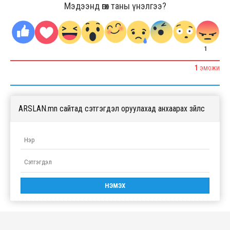
Мэдээнд өгөх таны үнэлгээ?
1
1
ЭМОЖИ
ARSLAN.mn сайтад сэтгэгдэл оруулахад анхаарах зүйлс