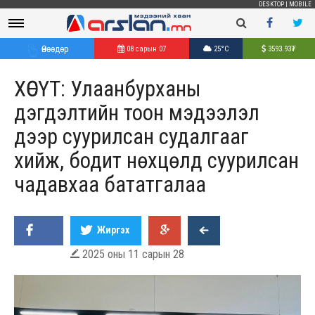
DESKTOP
|
MOBILE
Өнөөдөр
08 сарын 07
25°C
3593.93
₮
ХӨСҮТ: Улаанбурханы
дэгдэлтийн тоон мэдээлэл
дээр суурилсан судалгааг
хийж, бодит нөхцөлд суурилсан
чадавхаа бататгалаа
Жиргэх
2025 оны 11 сарын 28
