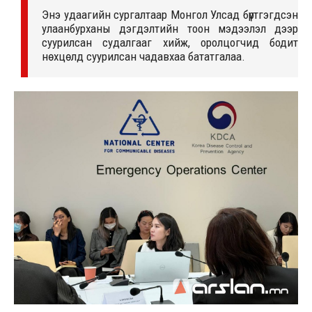
Энэ удаагийн сургалтаар Монгол Улсад бүртгэгдсэн
улаанбурханы дэгдэлтийн тоон мэдээлэл дээр
суурилсан судалгааг хийж, оролцогчид бодит
нөхцөлд суурилсан чадавхаа бататгалаа.