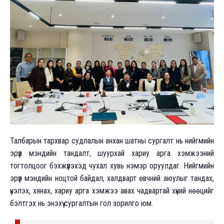
Талбарын тархвар судлалын анхан шатны сургалт нь нийгмийн
эрүүл мэндийн тандалт, шуурхай хариу арга хэмжээний
тогтолцоог бэхжүүлэхэд чухал хувь нэмэр оруулдаг. Нийгмийн
эрүүл мэндийн ноцтой байдал, халдварт өвчний аюулыг тандах,
үнэлэх, хянах, хариу арга хэмжээ авах чадвартай хүний нөөцийг
бэлтгэх нь энэхүү сургалтын гол зорилго юм.