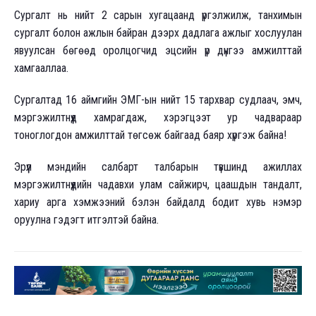
Сургалт нь нийт 2 сарын хугацаанд үргэлжилж, танхимын
сургалт болон ажлын байран дээрх дадлага ажлыг хослуулан
явуулсан бөгөөд оролцогчид эцсийн үр дүнгээ амжилттай
хамгааллаа.
Сургалтад 16 аймгийн ЭМГ-ын нийт 15 тархвар судлаач, эмч,
мэргэжилтнүүд хамрагдаж, хэрэгцээт ур чадвараар
тоноглогдон амжилттай төгсөж байгаад баяр хүргэж байна!
Эрүүл мэндийн салбарт талбарын түвшинд ажиллах
мэргэжилтнүүдийн чадавхи улам сайжирч, цаашдын тандалт,
хариу арга хэмжээний бэлэн байдалд бодит хувь нэмэр
оруулна гэдэгт итгэлтэй байна.