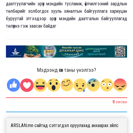
даатгуулагчийн эрүүл мэндийн тусламж, үйлчилгээний зардлын
төлбөрийг холбогдох хууль хяналтын байгууллага хариуцан
буруутай этгээдээр эрүүл мэндийн даатгалын байгууллагад
төлүүлнэ гэж заасан байдаг
Мэдээнд өгөх таны үнэлгээ?
0
ЭМОЖИ
ARSLAN.mn сайтад сэтгэгдэл оруулахад анхаарах зүйлс