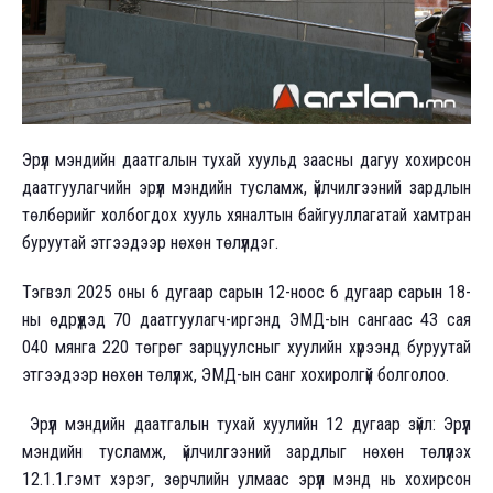
Эрүүл мэндийн даатгалын тухай хуульд заасны дагуу хохирсон
даатгуулагчийн эрүүл мэндийн тусламж, үйлчилгээний зардлын
төлбөрийг холбогдох хууль хяналтын байгууллагатай хамтран
буруутай этгээдээр нөхөн төлүүлдэг.
Тэгвэл 2025 оны 6 дугаар сарын 12-ноос 6 дугаар сарын 18-
ны өдрүүдэд 70 даатгуулагч-иргэнд ЭМД-ын сангаас 43 сая
040 мянга 220 төгрөг зарцуулсныг хуулийн хүрээнд буруутай
этгээдээр нөхөн төлүүлж, ЭМД-ын санг хохиролгүй болголоо.
Эрүүл мэндийн даатгалын тухай хуулийн 12 дугаар зүйл: Эрүүл
мэндийн тусламж, үйлчилгээний зардлыг нөхөн төлүүлэх
12.1.1.гэмт хэрэг, зөрчлийн улмаас эрүүл мэнд нь хохирсон