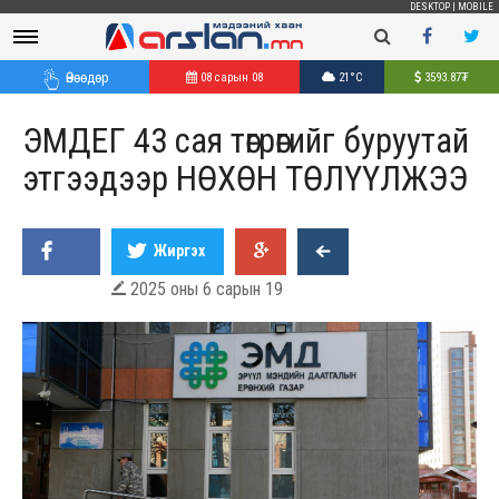
DESKTOP
|
MOBILE
Өнөөдөр
08 сарын 08
21°C
3593.87
₮
ЭМДЕГ 43 сая төгрөгийг буруутай
этгээдээр НӨХӨН ТӨЛҮҮЛЖЭЭ
Жиргэх
2025 оны 6 сарын 19
