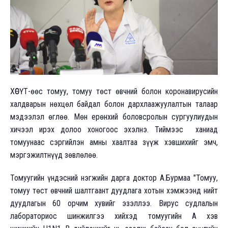
ХӨСҮТ-өөс томуу, томуу төст өвчний болон коронавирусийн
халдварын нөхцөл байдал болон дархлаажуулалтын талаар
мэдээлэл өглөө. Мөн ерөнхий боловсролын сургуулиудын
хичээл ирэх долоо хоногоос эхэлнэ. Тиймээс ханиад
томуунаас сэргийлэн амны хаалтаа зүүж хэвшихийг эмч,
мэргэжилтнүүд зөвлөлөө.
Томуугийн үндэсний нэгжийн дарга доктор А.Бурмаа "Томуу,
томуу төст өвчний шалтгаант дуудлага хотын хэмжээнд нийт
дуудлагын 60 орчим хувийг эзэллээ. Вирус судлалын
лабораториос шинжилгээ хийхэд томуугийн А хэв