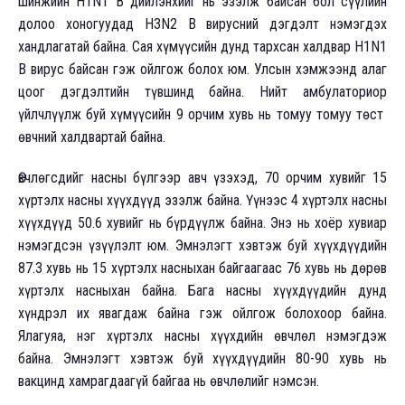
шинжийн H1N1 В дийлэнхийг нь эзэлж байсан бол сүүлийн
долоо хоногуудад H3N2 В вирусний дэгдэлт нэмэгдэх
хандлагатай байна. Сая хүмүүсийн дунд тархсан халдвар H1N1
В вирус байсан гэж ойлгож болох юм. Улсын хэмжээнд алаг
цоог дэгдэлтийн түвшинд байна. Нийт амбулаториор
үйлчлүүлж буй хүмүүсийн 9 орчим хувь нь томуу томуу төст
өвчний халдвартай байна.
Өвчлөгсдийг насны бүлгээр авч үзэхэд, 70 орчим хувийг 15
хүртэлх насны хүүхдүүд эзэлж байна. Үүнээс 4 хүртэлх насны
хүүхдүүд 50.6 хувийг нь бүрдүүлж байна. Энэ нь хоёр хувиар
нэмэгдсэн үзүүлэлт юм. Эмнэлэгт хэвтэж буй хүүхдүүдийн
87.3 хувь нь 15 хүртэлх насныхан байгаагаас 76 хувь нь дөрөв
хүртэлх насныхан байна. Бага насны хүүхдүүдийн дунд
хүндрэл их явагдаж байна гэж ойлгож болохоор байна.
Ялагуяа, нэг хүртэлх насны хүүхдийн өвчлөл нэмэгдэж
байна. Эмнэлэгт хэвтэж буй хүүхдүүдийн 80-90 хувь нь
вакцинд хамрагдаагүй байгаа нь өвчлөлийг нэмсэн.