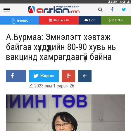
DESKTOP
|
MOBILE
Өнөөдөр
08 сарын 07
15°C
3593.93
₮
А.Бурмаа: Эмнэлэгт хэвтэж
байгаа хүүхдүүдийн 80-90 хувь нь
вакцинд хамрагдаагүй байна
Жиргэх
2023 оны 1 сарын 26
