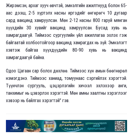
Жирэмсэн, архаг хууч өвчтэй, эмнэлгийн ажилтнууд болон 65-
аас дээш, 2-5 хүртэлх насны иргэдийг өнгөрөгч 10 дугаар
сард вакцинд хамруулсан. Мөн 2-12 насны 800 гаруй мянган
хүүхдийн 30 хувийг вакцинд хамруулсан. Бусад хувь нь
хамрагдаагүй. Тиймээс сургуулийн үйл ажиллагаа эхлэх гэж
байгаатай холбоотойгоор вакцинд хамрагдах нь зүй. Эмнэлэгт
хэвтэж байгаа хүүхдүүдийн 80-90 хувь нь вакцинд
хамрагдаагүй байна.
Одоо Цагаан сар болох дөхлөө. Тиймээс хүн амын бөөгнөрөл
нэмэгдэнэ. Тиймээс ханиад, томуунаас сэргийлэх хэрэгтэй.
Түүнчлэн сургууль, цэцэрлэгийн хичээл эхлэхээр анги,
танхимыг нь цэвэрлэх хэрэгтэй. Мөн амны хаалтны хэрэглээг
хэвээр нь байлгах хэрэгтэй" гэв.