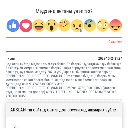
Мэдээнд өгөх таны үнэлгээ?
0
ЭМОЖИ
2025-10-03 21:34
Зочин
Бид олон нийтэд мэдээлэхийг хүсч байна; Та бөөрийг худалдахыг хүсч байна уу?
Та санхүүгийн хямралын улмаас бөөрийг зарж борлуулах боломжийг эрэлхийлж
байна уу, юу хийхээ мэдэхгүй байна уу? Дараа нь бидэнтэй холбоо бариад
DR.PRADHAN.UROLOGIST.LT.COL@GMAIL.COM хаягаар бид танд бөөрнийх нь
хэмжээгээр санал болгох болно. Яагаад гэвэл манай эмнэлэгт бөөрний
дутагдалд орж, 91424323800802. имэйл:
DR.PRADHAN.UROLOGIST.LT.COL@GMAIL.COM Yнэ: $780, 000.00USD (Долоон
зуун, Наян мянган доллар) APPLY TO SELL YOUR KIDNEY FOR MONEY NOW $
780,000.00USD
ARSLAN.mn сайтад сэтгэгдэл оруулахад анхаарах зүйлс