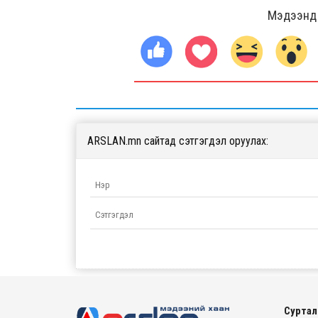
Мэдээнд ө
ARSLAN.mn сайтад сэтгэгдэл оруулах:
Суртал