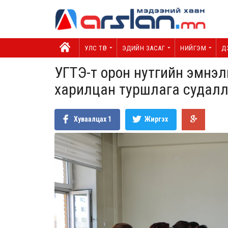
УЛС ТӨР
ЭДИЙН ЗАСАГ
НИЙГЭМ
Д
УГТЭ-т орон нутгийн эмнэлг
харилцан туршлага судал
Хуваалцах
1
Жиргэх