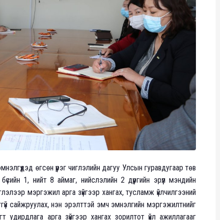
нэлгүүдэд өгсөн үүрэг чиглэлийн дагуу Улсын гуравдугаар төв
бүсийн 1, нийт 8 аймаг, нийслэлийн 2 дүүргийн эрүүл мэндийн
глэлээр мэргэжил арга зүйгээр хангах, тусламж үйлчилгээний
тгүй сайжруулах, нэн эрэлттэй эмч эмнэлгийн мэргэжилтнийг
т удирдлага арга зүйгээр хангах зорилтот үйл ажиллагааг