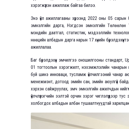
хэрэгжүүлэн ажиллаж байгаа билээ.
Энэ үйл ажиллагааны хүрээнд 2022 оны 05 сарын 
эмнэлгийн дарга, Нэгдсэн эмнэлгийн Төлөөлөн Уди
мэндийн даатгал, статистик, мэдээллийн технологи
нөөцийн албадын дарга нарын 17 хүнийн бүрэлдэхүүн
ажиллалаа.
Баг бүрэлдэхүүн эмчилгээ оношилгооны стандарт, 
01 тогтоолын хэрэгжилт, нэхэмжлэлийн чанарын ш
буй шинэ инноваци, тусламж үйлчилгээний чанар а
менежмэнт, дотоод эмийн сан, эмийн аюулгүй байд
хэрхэн сайжруулах, эмч эмнэлгийн ажилчдын нийгм
үйлчлүүлэгчийн ээлтэй орчин зэрэг чиглэлүүдээр тус
холбогдох албадын албан тушаалтнуудтай харилца