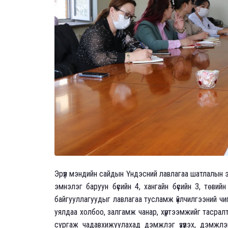
Эрүүл мэндийн сайдын Үндэсний лавлагаа шатлалын эм
эмнэлэг баруун бүсийн 4, хангайн бүсийн 3, төвийн 
байгууллагуудыг лавлагаа тусламж үйлчилгээний чи
уялдаа холбоо, залгамж чанар, хүртээмжийг тасрал
сургаж чадавхижуулахад дэмжлэг үзүүлэх, дэмжлэг