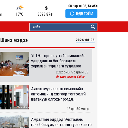
08 сарын 08,
Бямба

ӨНӨӨДӨР ТОЙМ
м
17°C
3593.87
₮
Шинэ мэдээ
2026-08-08
УГТЭ-т орон нутгийн эмнэлгийн
удирдлагын баг бүрэлдэхүүн
харилцан туршлага судаллаа
2022 оны 5 сарын 05
Яг одоо уншиж байна
Аялал жуулчлалын компанийн
автомашинд хязгаар тогтоолгүй
шатахуун олгохыг үүрэгдл...
12 цаг 50 минут
Амралтын өдрүүдэд Энхтайвны
гүүрний баруун, зүүн талын туслах авто