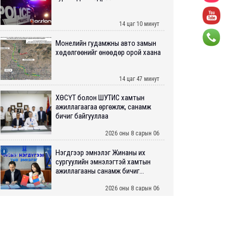
14 цаг 10 минут
Монелийн гудамжны авто замын
хөдөлгөөнийг өнөөдөр орой хаана
14 цаг 47 минут
ХӨСҮТ болон ШУТИС хамтын
ажиллагаагаа өргөжүүлж, санамж
бичиг байгууллаа
2026 оны 8 сарын 06
Нэгдүгээр эмнэлэг Жинаны их
сургуулийн эмнэлэгтэй хамтын
ажиллагааны санамж бичиг...
2026 оны 8 сарын 06
Нийслэлийн ИТХ-аар “Сэлбэ
ухаалаг хот”, агаарын бохирдол
зэрэг асуудлыг хэлэлцэж ...