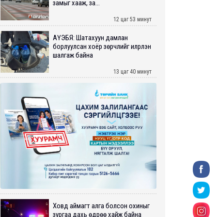
замыг хааж, за...
12 цаг 53 минут
АҮЭБЯ: Шатахуун дамлан
борлуулсан хоёр зөрчлийг илрүүлэн
шалгаж байна
13 цаг 40 минут
Ховд аймагт алга болсон охиныг
зургаа дахь өдрөө хайж байна