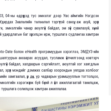
03, 04-ны өдрүүдэд тус эмнэлэг дээр Увс аймгийн Нэгдсэн
рдах Зөвлөлийн төлөөлөл тэргүүтэй санхүү, аж ахуй, эрүүл
, эмнэлгийн чанар аюулгүй байдал, эм зүй сувилахуй, хүний
тэй удирдлагын баг хүрэлцэн ирж, туршлага судлангаа хамтран
Upto-Date болон eHealth програмуудын хэрэглээ, ЭМДҮЗ-ийн
алгуурын анхаарах асуудал, тусламж үйлчилгээнд нэвтэрч
юулгүй байдал, халдварын сэргийлэлт, аюултай хог хаягдлын
ал, эрүүл мэндийг дэмжих салбар хоорондын уялдаа холбоог
ийн хамгаалал, үр дүн, ур чадварын урамшууллын тогтолцоо,
 эмнэлгийн хэрэгжүүлж буй бүхий л үйл ажиллагаатай танилцаж,
н туршлага солилцож хамтран ажиллалаа.