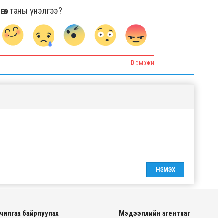
гөх таны үнэлгээ?
0
ЭМОЖИ
чилгаа байрлуулах
Мэдээллийн агентлаг