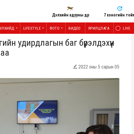
Дэлхийн адууны өдөр
7 хоногийн той
ЭЛХИЙД
LIFESTYLE
ФОТО
ВИДЕО
ЯРИЛЦЛАГА
LIVE
ийн удирдлагын баг бүрэлдэхүүн
лаа
2022 оны 5 сарын 05
