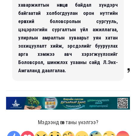
хаваржилтын нөхцөл байдал хүндэрч
байгаатай холбогдуулан орон нутгийн
ерөнхий боловсролын сургууль,
цэцэрлэгийн сургалтын үйл ажиллагаа,
улирлын амралтын хуваарьт уян хатан
зохицуулалт хийж, эрсдэлийг бууруулах
арга хэмжээ авч хэрэгжүүлэхийг
Боловсрол, шинжлэх ухааны сайд Л.Энх-
Амгаланд даалгалаа.
Мэдээнд өгөх таны үнэлгээ?