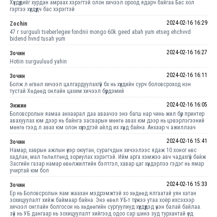
Хүүхдүүдийг хурдан амраах хэрэгтэй олон хичээл ороод ядарч байгаа Бас хол
гэртээ хүүхдүүдч бас хэрэгтэй
2024-02-16 16:29
Zochin
47 r surguuli tseberlegee fondnii mongo 60k geed abah yum etseg ehchvvd
bidend hvnd tusah yum
2024-02-16 16:27
Зочин
Hotiin surguuluud yahin
2024-02-16 16:11
Зочин
Болж л өгвөл хичээл цалгардуулахгүй бх нь хүүхдийн сурч боловсроход нэн
тустай Хөдөөд онлайн цахим хичээл бүүрдэмий
2024-02-16 16:05
Энжин
Боловсролын яамаа анхаарал даа аваачээ энэ багш нар чинь жил бүр принтер
авахуулах юм дээр нь байнга засварын мөнгө авах юм дээр нь цэвэрлэгээний
мөнгө гээд л авах юм олон хүүхэдтэй айлд их хүнд байна. Анхаар ч ажиллаач
2024-02-16 15:41
Зочин
Намар, хаврын ажлын үеэр оюутан, сурагчдын хичээлээс ядаж 10 хоног өвс
хадлан, мал төлөлтөнд зориулах хэрэгтэй. Ийм арга хэмжээ авч чадахгүй байж
Засгийн газар намар өвөлжилтийн бэлтгэл, хавар цаг хүндэрлээ гэдэг нь ямар
учиртай юм бол
2024-02-16 15:33
Зочин
Ер нь Боловсролын яам жаахан мэдрэмжтэй хо хөдөөд ялгаатай уян хатан
зохицуулалт хийж баймаар байна. Энэ өвөл УБ-т түгжээ утаа хоёр ихсэхээр
хичээл онглайн болгосон нь хөдөөгийн сургуулиуд хүүхдүүдэд үнэн балай байлаа.
зүй нь УБ дангаар нь зохицуулалт хийгээд одоо сар шинэ зуд турхантай үед