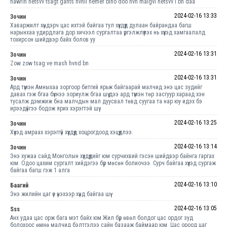
hawrin hetsvv tsagt gants hvnii nemer blno doo hvn malgvi hetsvv l bn daa
2024-02-16 13:33
Зочин
Хаваржилт хүндэрч цас ихтэй байгаа тул хүүхдүүд дулаан байрандаа багш
нарынхаа удирдлага дор хичээл сургалтаа үргэлжлүүлэх нь хүүхэд хамгаалалд
тохирсон шийдвэр байх болов уу
2024-02-16 13:31
Зочин
Zow zow tsag ve mash hvnd bn
2024-02-16 13:31
Зочин
Ард түмэн Амныхаа зоргоор битгий ярьж байгаарай малчид энэ цас зудийг
давах гэж бгаа бүхнээ зориулж бгаа шүү дээ ард түмэн төр засгуур хараад хэн
тусалж дэмжиж бна малчдын мал дуусвал төвд суугаа та нар юу идэх бэ
ирээдүйгээ бодож ярих хэрэгтэй шүү
2024-02-16 13:25
Зочин
Хүүхэд амраах хэрэггүй хүүхдүүд хоцрогдоод хэцүүдлээ.
2024-02-16 13:14
Зочин
Энэ хужаа сайд Монголын хүүхдүүдийг юм сурчихвий гэсэн шийдвэр байнга гаргах
юм. Одоо цахим сургалт хийдэгээ бүр мөсөн болиочээ. Сурч байгаа хүүхэд сургаж
байгаа багш гэж 1 алга
2024-02-16 13:10
Баагий
Энэ жилийн цаг үе үнэхээр хүнд байгаа шүү
2024-02-16 13:05
Sss
Анх удаа цас орж бага мэт байх юм Жил бүр өвөл болдог цас ордог зуд
болохоос өмнө малчид бэлтгэлээ сайн базааж баймаар юм. Цас ороод цаг