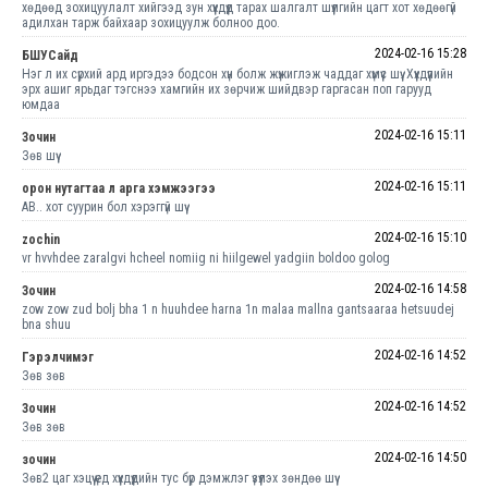
хөдөөд зохицуулалт хийгээд зун хүүхдүүд тарах шалгалт шүүлгийн цагт хот хөдөөгүй
адилхан тарж байхаар зохицуулж болноо доо.
2024-02-16 15:28
БШУСайд
Нэг л их сүрхий ард иргэдээ бодсон хүн болж жүжиглэж чаддаг хүмүүс шүү. Хүүхдүүпийн
эрх ашиг ярьдаг тэгснээ хамгийн их зөрчиж шийдвэр гаргасан поп гарууд
юмдаа
2024-02-16 15:11
Зочин
Зөв шүү
2024-02-16 15:11
орон нутагтаа л арга хэмжээгээ
АВ.. хот суурин бол хэрэггүй шүү
2024-02-16 15:10
zochin
vr hvvhdee zaralgvi hcheel nomiig ni hiilgewel yadgiin boldoo golog
2024-02-16 14:58
Зочин
zow zow zud bolj bha 1 n huuhdee harna 1n malaa mallna gantsaaraa hetsuudej
bna shuu
2024-02-16 14:52
Гэрэлчимэг
Зөв зөв
2024-02-16 14:52
Зочин
Зөв зөв
2024-02-16 14:50
зочин
Зөв2 цаг хэцүү үед хүүхдүүдийн тус бүр дэмжлэг үзүүлэх зөндөө шүү