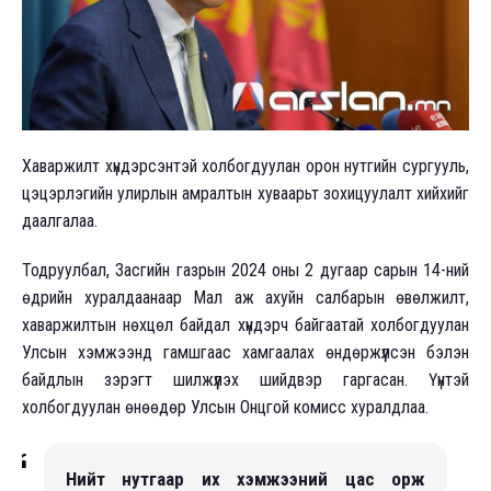
Хаваржилт хүндэрсэнтэй холбогдуулан орон нутгийн сургууль,
цэцэрлэгийн улирлын амралтын хуваарьт зохицуулалт хийхийг
даалгалаа.
Тодруулбал, Засгийн газрын 2024 оны 2 дугаар сарын 14-ний
өдрийн хуралдаанаар Мал аж ахуйн салбарын өвөлжилт,
хаваржилтын нөхцөл байдал хүндэрч байгаатай холбогдуулан
Улсын хэмжээнд гамшгаас хамгаалах өндөржүүлсэн бэлэн
байдлын зэрэгт шилжүүлэх шийдвэр гаргасан. Үүнтэй
холбогдуулан өнөөдөр Улсын Онцгой комисс хуралдлаа.
Нийт нутгаар их хэмжээний цас орж