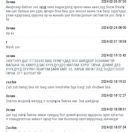
2024-02-26 07:50
Зочин
Амарсаар байтал энэ хүүхдүүд чинь хоцрогдолд орлоо.өмнө өвөл,зуд болж бгаагүй
юм шиг байхын анх удаа хүйтөрч бгаа биш дээ хичээл нөхнө гэж багш сурагчдыг
улам ядаргаанд оруулна ер нь манайх шиг боловсролын системтэй улс бхгүй л
бх
2024-02-24 08:00
Зочин
юу вэ
2024-02-21 18:58
t
Mash zuv
2024-02-19 15:43
зочин
ОЮУТНУУДЫГ Л ГЭХЭЭС БИШ, СУРАГЧДАД ЭНЭ ШИЙДВЭР ЗОХИМЖГҮЙ!
МАЛЫНХ НЬ ХАЖУУД БАС ХҮҮХДҮҮДЭЭ МАЛЛАХ ХЭРЭГ ГАРНА. ДЭМИЙ ДЭЭ.
ХҮҮХДҮҮД СУУРИН ГАЗАРТАА БАЙЖ БАЙГ ЭЭ. ХАРЬЖ ЯВНА ГЭЭД ЭНДЭЛ ОСОЛ
ГАРНА. ОГТ БОЛОХГҮЙ!
2024-02-18 19:52
zochin
Zub zub demjij bna iim taag ueiin hvndreltei bga tsagt zub shiidwer bna
2024-02-18 12:27
Зочин
Зовлон мэдэхгүй малууд л эсэргүүцэж байгаа юм. Зөв шийдвэр
2024-02-18 08:31
Зочин
Цаг зуд гайгүй байгаа аймаг сумдад бол дэмий үнэхээр хүндэрсэн орон нутагтаа
л зохицууохлтаа хийвэл зүгээр Нэг юм болохоор хавтгайруулаад хаячихдаг
2024-02-18 07:04
Zochin