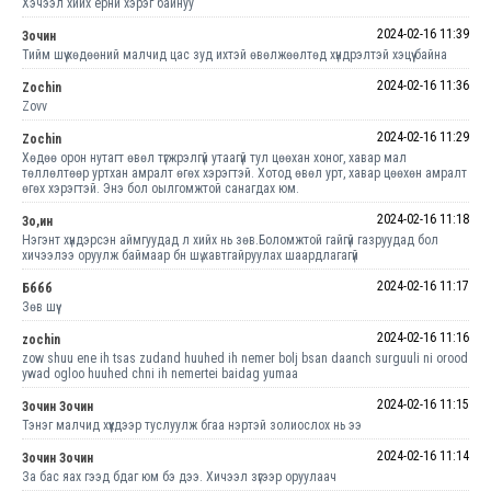
Хэчээл хййх ерни хэрэг байнуу
2024-02-16 11:39
Зочин
Тийм шүү хөдөөний малчид цас зуд ихтэй өвөлжөөлтөд хүндрэлтэй хэцүү байна
2024-02-16 11:36
Zochin
Zovv
2024-02-16 11:29
Zochin
Хөдөө орон нутагт өвөл түгжрэлгүй утаагүй тул цөөхан хоног, хавар мал
төллөлтөөр уртхан амралт өгөх хэрэгтэй. Хотод өвөл урт, хавар цөөхөн амралт
өгөх хэрэгтэй. Энэ бол оылгомжтой санагдах юм.
2024-02-16 11:18
Зо,ин
Нэгэнт хүндэрсэн аймгуудад л хийх нь зөв.Боломжтой гайгүй газруудад бол
хичээлээ оруулж баймаар бн шү.хавтгайруулах шаардлагагүй
2024-02-16 11:17
Бббб
Зөв шүү
2024-02-16 11:16
zochin
zow shuu ene ih tsas zudand huuhed ih nemer bolj bsan daanch surguuli ni orood
ywad ogloo huuhed chni ih nemertei baidag yumaa
2024-02-16 11:15
Зочин Зочин
Тэнэг малчид хүүхдээр туслуулж бгаа нэртэй золиослох нь ээ
2024-02-16 11:14
Зочин Зочин
За бас яах гээд бдаг юм бэ дээ. Хичээл зүгээр оруулаач