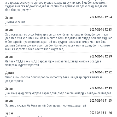
агаар хүндэрсээр улс орноос тусламж хараад суучих юм. Зуд болж өвөлжилт
хүндрэх вий гэж бодож урьдчилан сэргийлэх эртнээс бэлдэж бхад яадаг юм
бол бас дэндүү шүү !!!!!
2024-02-16 12:54
Зочин
Дэмжиж байна.
2024-02-16 12:33
Зочин
Хар орны хэл ус сурж байхаар монгол хэл бичиг ээ сурсан бхад болдог л юм
даа мал хил хэл 3тай хэн баян Монгол баян гэдэглээ малчдад бол энэ хүнд цаг
үе бол хүүхдийн тус зөндөөл хэрэгтэй төв суурин газрынхан ямар мал гэх биш
дулаан байшин дулаан хоолтой бол болчихно харин малчиддад бол тусламж
маш их хэрэгтэй бнаа өвс тэжээл ахуулаад
2024-02-16 12:29
Зочин
Өвлийн 12,1,2 зуны 6,7,8 сардаа бүтэн амраагаад хавар намрын 3сардаа
чанартай сургах хэрэгтэй.
2024-02-16 12:22
Даваа
Ямар ч юм болсон боловсролоо зогсоохгүй байх шийдвэр гаргаж байгаач
дээ,хэтэрлээ
2024-02-16 12:13
Зочин
Дан ганц хүүхэд гэхгүй хүүхдүүдээ хараад төв дээр байгаа эхнэрүүд ч зөндөө байгаадаа
2024-02-16 11:55
Зочин
Ээ ямар хэцүү юм бэ бага ангийг бол зүгээр л оруулах хэрэгтэй
2024-02-16 11:46
зрриг