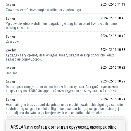
2024-02-16 11:13
Зочин
Zow shvv ene Getsvv tsagt hvvhdiin tus zondool bga
2024-02-16 10:40
Зочин
Yg zow shvvdee hvvhdiin tus bagadahgvi tsag hatuu bhad hvvhdvvd ih nemer
boldog shvvdee
2024-02-16 10:40
Зочин
Zuw zuw
2024-02-16 10:38
Zochin
Хүүхдүүддээ эзгүй орхиод мал хуйндаа яваад, Хүүхэд!!! Янз бүр болох бий, Аль2
талаас нь бодолцоорой,
2024-02-16 10:32
Зочин
Зөв зөв
2024-02-16 10:29
Зочин
Энэ хаврын хэцүү цөгт эцэг эхдээ бага ч болов тусалж бл хүүхдийн хувь нэмэр
асар их шүү дээ. АЖИЛ Амьдралтай нь уялдуулсан зохицуулалт хийх нь зөв..
2024-02-16 10:24
Зочин
Hentii aimgiin tsas zudand dargdsan unaa mashin ywah nohtsolgui bga sumdiin
huuhduudiig surguuli ni hicheeliig ni tasalsanaar burtgej surguulias hoino gej
surduulj bna doriwtoi arga hemjee awch ene asuudlaa shiideechee
ARSLAN.mn сайтад сэтгэгдэл оруулахад анхаарах зүйлс