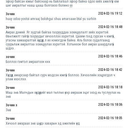
зүгээр байсан юмыг байснаар нь байлагвал зүгээр байна одоо хийх ажилгүй юм
шиг амралтыг нааш цааш болгохоо болино уу
2024-02-16 19:12
Зочин
huuy odoo yostoi amraaj bolohgui shuu amarsaae btal yu surhiin
2024-02-16 18:48
Зочин
Амрах дэмий. Яг зудтай байгаа газрууддаа зохицуулалт хийх хэрэгтэй.
Өвөлжилт гайгүй газруудыг хичээллэх хэрэгтэй. Цахим гээд сурсан ч юмгүй,
утасны хамааралтай хүүхдүүд л их нэмэгдэж байна. Аль болох судалгаанд
суурьлаж амралтаа зохицуулах хэрэгтэй. Хотынхон бол амрах шаардлагүй
шдээ.
2024-02-16 18:46
зочин
Боллоо гэмтэл амраатоон ккк
2024-02-16 18:42
Зочин
Хүүхдүүд амарсаар байтал сурч мэдсэн юмгүй боллоо. Хичээлийн хоцрогдол ч
улам ихэслээ.
2024-02-16 18:18
Зочин
Маш зөв.Малчдын хүүхдүүдийг мал төллөх үеэр амрааж эцэг эхэд нь туслуулах нь
зөв
2024-02-16 18:06
Зочин з
Зөв
2024-02-16 18:05
Зочин
Хичээл амараах зөв шүү дэ хаварын эд ажилийн үед