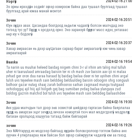
2024-02-16 21:00
Нэргүй
Эх орны ирээдүйн эздийг зүгээр хохироож байна даа тушаал буулгаад тушаал
буулгаад арай юмаа манай монгол
2024-02-16 20:51
Зочин
Юун хүүхдээ авах. Цасандаа боогдоод хөдөлж чадахгүй болсон малчдад энэ
тэгээд тус уу? Хүүхдүүд ч эрсдэлд орно. Энэ харанхуй бүдүүлэг масс идэх, унтахаас
өөр юу ч бодохгүй
2024-02-16 20:37
Зочин
Хавар амраасан нь дээр шүү. Цагаан сараар бараг амраагаагүй юм чинь хавар
амраагаарай
2024-02-16 19:54
Baaska
Ta nariin uu muuhai heleed baidag niigem chini 3-r ul irhiin am taliig mal tulluh
uher ni taaruulaad amraadag baisiin ter ni ch mash zuv baisiin aav ijii ni malaa
yvhad ger oron duu naraa haraad bj baidag bailaa deer ni ter uyiihen chini argal
tulsh uvs tejeelee mash sain belddeg belduuldeg baisiin odoogiin shig songuuli
bolhoor gazar nutag shaaj zarah bolhooroo saihan zaginaad mungu tsutgaad
ochidogguj ajil hiij ajil hiilgeh gej bag sumiiban yvdag bailaa ylanguya zud
boldog gazriin malchid bol tulsh uvs tejeelee mash sain belddeg bailaashdee
2024-02-16 19:30
Зочин
Анх удаа малчдын тал дээр зөв зохистой шийдвэр гаргасан байна баярлалаа
хүүхдүүд нь амарсан эцэг эхчүүдэд хичээн нэмэртэй гээч мал мэдэгдэхгүй мэдрэлүүд
багахан оролцоод хошуугаа татаад байж байгаарай
2024-02-16 19:26
зочин
Энэ МАНгарууд их мэдсээр байгаад хүүхдийн боловсролоор тоглож байна анх
хуучин 4 улирлаараа явж байсан бол зүгээр сайжруулж чадахгүй юм аа гэхэд