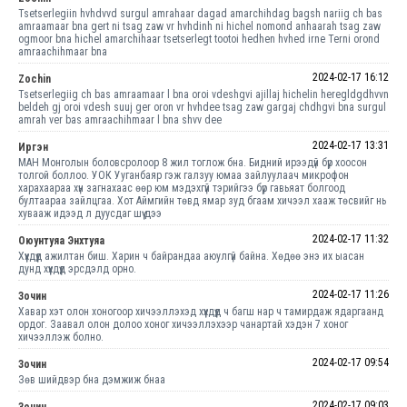
Tsetserlegiin hvhdvvd surgul amrahaar dagad amarchihdag bagsh nariig ch bas
amraamaar bna gert ni tsag zaw vr hvhdinh ni hichel nomond anhaarah tsag zaw
ogmoor bna hichel amarchihaar tsetserlegt tootoi hedhen hvhed irne Terni orond
amraachihmaar bna
2024-02-17 16:12
Zochin
Tsetserlegiig ch bas amraamaar l bna oroi vdeshgvi ajillaj hichelin heregldgdhvvn
beldeh gj oroi vdesh suuj ger oron vr hvhdee tsag zaw gargaj chdhgvi bna surgul
amrah ver bas amraachihmaar l bna shvv dee
2024-02-17 13:31
Иргэн
МАН Монголын боловсролоор 8 жил тоглож бна. Бидний ирээдүй бүр хоосон
толгой боллоо. УОК Ууганбаяр гэж галзуу юмаа зайлуулаач микрофон
харахаараа хүн загнахаас өөр юм мэдэхгүй тэрийгээ бүр гавьяат болгоод
бултаараа зайлцгаа. Хот Аймгийн төвд ямар зуд бгаам хичээл хааж төсвийг нь
хувааж идээд л дуусдаг шүү дээ
2024-02-17 11:32
Оюунтуяа Энхтуяа
Хүүхдүүд ажилтан биш. Харин ч байрандаа аюулгүй байна. Хөдөө энэ их ыасан
дунд хүүхдүүд эрсдэлд орно.
2024-02-17 11:26
Зочин
Хавар хэт олон хоногоор хичээллэхэд хүүхдүүд ч багш нар ч тамирдаж ядаргаанд
ордог. Заавал олон долоо хоног хичээллэхээр чанартай хэдэн 7 хоног
хичээллэж болно.
2024-02-17 09:54
Зочин
Зөв шийдвэр бна дэмжиж бнаа
2024-02-17 09:03
Зочин