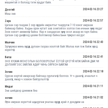
машинтай л болоод тэгж хуцдаг байх.
2024-02-16 23:27
Доогий
Маш зөв
2024-02-16 22:57
Zaya
Цагаан сар гаадам 2 оор хүүхдийн амралтыг тааруулж 7-10 хоног амрааж
баймаар байна. Хөдөө орон нутагт аав ээжтэйгээ золгох гэж өчнөөн хүмүүс явдаг
3хон хоногт амжихгүй байна. Яар я сандарсан хүмүүс осол аваар их гарч байна.
Цагаан сар дөхүүлээд цахим болгомоор байна.Бөөн түгжрэл ихсдэг.
2024-02-16 22:43
Малчин
Эргүү хужаа минь хүүхдүүд дулаан газраа хоолтой байг.Малаа яая гэж байж хүүхэд
хэрэгггүй
2024-02-16 22:41
Багш
ЭНЭ ХУЖАА МОНГОЛЫН БОЛОВСРОЛЫГ ЁСТОЙ ЦУСГҮЙ АЛЖ БАЙНА ДАА.ЧИ
ДЭЛХИЙГЭЭС ЗАЙЛАХ АДӨР ЧИНЬ ОЙРХОН БАЙГАА
2024-02-16 22:18
Зочин
Сурсан нэртэй амарсаар байгаад сурлагагүй боллоо. Үг ч даахгүй, ачаалал ч
даахгүй, ямар ч зохион байгуулалтгүй
2024-02-16 21:11
Мядаг
Зөв шийдвэр дэмжиж бна
2024-02-16 21:02
зочин
бүтэн амраах хэрэгтэй шүү шургаж уналаа хүүхдүүд арай л дэндүү юм аа