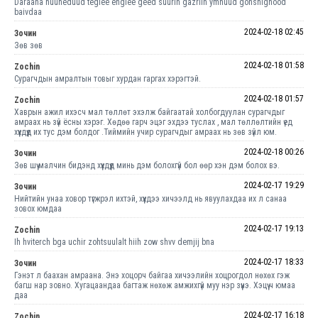
Daraana huuheduud teglee englee geed suurin gazriin ymnuud gonshignood
baivdaa
2024-02-18 02:45
Зочин
Зөв зөв
2024-02-18 01:58
Zochin
Сурагчдын амралтын товыг хурдан гаргах хэрэгтэй.
2024-02-18 01:57
Zochin
Хаврын ажил ихэсч мал төллөт эхэлж байгаатай холбогдуулан сурагчдыг
амраах нь зүй ёсны хэрэг. Хөдөө гарч эцэг эхдээ туслах , мал төллөлтийн үед
хүүхдүүд их тус дэм болдог .Тиймийн учир сурагчдыг амраах нь зөв зүйл юм.
2024-02-18 00:26
Зочин
Зөв шүү малчин бидэнд хүүхдүүд минь дэм болохгүй бол өөр хэн дэм болох вэ.
2024-02-17 19:29
Зочин
Нийтийн унаа ховор түгжрэл ихтэй, хүүхдээ хичээлд нь явуулахдаа их л санаа
зовох юмдаа
2024-02-17 19:13
Zochin
Ih hviterch bga uchir zohtsuulalt hiih zow shvv demjij bna
2024-02-17 18:33
Зочин
Гэнэт л баахан амраана. Энэ хоцорч байгаа хичээлийн хоцрогдол нөхөх гэж
багш нар зовно. Хугацаандаа багтаж нөхөж амжихгүй муу нэр зүүнэ. Хэцүү ч юмаа
даа
2024-02-17 16:18
Zochin