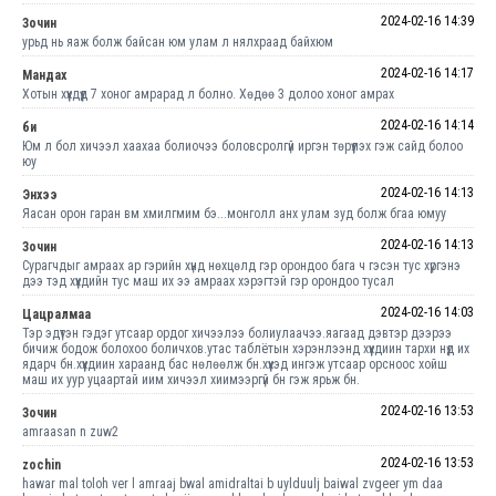
2024-02-16 14:39
Зочин
урьд нь яаж болж байсан юм улам л нялхраад байхюм
2024-02-16 14:17
Мандах
Хотын хүүхдүүд 7 хоног амрарад л болно. Хөдөө 3 долоо хоног амрах
2024-02-16 14:14
би
Юм л бол хичээл хаахаа болиочээ боловсролгүй иргэн төрүүлэх гэж сайд болоо
юу
2024-02-16 14:13
Энхээ
Яасан орон гаран вм хмилгмим бэ...монголл анх улам зуд болж бгаа юмуу
2024-02-16 14:13
Зочин
Сурагчдыг амраах ар гэрийн хүнд нөхцөлд гэр орондоо бага ч гэсэн тус хүргэнэ
дээ тэд хүүхдийн тус маш их ээ амраах хэрэгтэй гэр орондоо тусал
2024-02-16 14:03
Цацралмаа
Тэр эдүтэн гэдэг утсаар ордог хичээлээ болиулаачээ.яагаад дэвтэр дээрээ
бичиж бодож болохоо боличхов.утас таблётын хэрэнлээнд хүүхдиин тархи нүд их
ядарч бн.хүүхдиин хараанд бас нөлөөлж бн.хүүхэд ингэж утсаар орсноос хойш
маш их уур уцаартай иим хичээл хиимээргүй бн гэж ярьж бн.
2024-02-16 13:53
Зочин
amraasan n zuw2
2024-02-16 13:53
zochin
hawar mal toloh ver l amraaj bwal amidraltai b uylduulj baiwal zvgeer ym daa