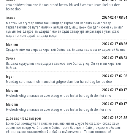
zow shiidwer bna ene ih tsas orood hetsvv bh ved hvvhdvvd irwel ihel tus dem
bolno doo
2024-02-17 08:54
Зочин
Малтай малгүйгээр ялгаатай шийдвэр гаргаарай Сэлэнгэ аймаг газар
тариалангийн бүс нутаг малчин айлын хүүхэд маш цөөн байдаг Ихэнхи нь аймаг
сумын төв дээрээ амьдардаг манай хүүхдүүд хавар урт амрахаараа утас ухаж
гхдаа тоглож царай алдаад ирдэг
2024-02-17 08:26
Малчин
Хүүхдүүдийг ийм үед амраах хэрэгтэй байна аа. Бидэнд тэд маш их хэрэгтэй баына.
2024-02-17 08:23
Зочин
Их дээд сургуульд иймэрхүү арга хэмжээ авч болохгүй юу. Хүн хүч маш хэрэгтэй
байгаа.
2024-02-17 02:08
Irgen
Mundag said maani ch manuuhai gdgee ulam bur haruuldag bolloo doo
2024-02-17 00:17
Malchin
Hvvhedvvdiig amaraasan zow etseg ehdee tustai baidag ih demtei shvv
2024-02-17 00:17
Malchin
Hvvhedvvdiig amaraasan zow etseg ehdee tustai baidag ih demtei shvv
2024-02-16 23:38
Д.Бадарч Бадамсүрэн
Ер нь бол зохицуулалт хийх нь зөв, энэ хүйтэн шуурч байхад хэн бүгдэд хэцүү,
зарим нэг нөхдүүд чаг2 гэсэн л байна тэр ч бас үнэн л байх , гэхдээ л аймшигт
хүйтэнд хүүхдээ хөлдөөмбөргүй л байна шүү баячуудаа . Та нар жолоочтой