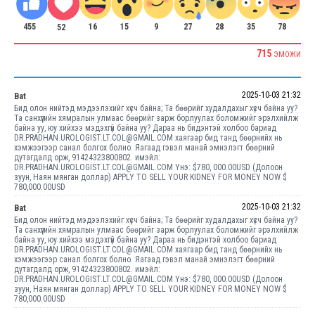
455
15
9
28
35
78
27
16
52
715
ЭМОЖИ
2025-10-03 21:32
Bat
Бид олон нийтэд мэдээлэхийг хүсч байна; Та бөөрийг худалдахыг хүсч байна уу?
Та санхүүгийн хямралын улмаас бөөрийг зарж борлуулах боломжийг эрэлхийлж
байна уу, юу хийхээ мэдэхгүй байна уу? Дараа нь бидэнтэй холбоо бариад
DR.PRADHAN.UROLOGIST.LT.COL@GMAIL.COM хаягаар бид танд бөөрнийх нь
хэмжээгээр санал болгох болно. Яагаад гэвэл манай эмнэлэгт бөөрний
дутагдалд орж, 91424323800802. имэйл:
DR.PRADHAN.UROLOGIST.LT.COL@GMAIL.COM Yнэ: $780, 000.00USD (Долоон
зуун, Наян мянган доллар) APPLY TO SELL YOUR KIDNEY FOR MONEY NOW $
780,000.00USD
2025-10-03 21:32
Bat
Бид олон нийтэд мэдээлэхийг хүсч байна; Та бөөрийг худалдахыг хүсч байна уу?
Та санхүүгийн хямралын улмаас бөөрийг зарж борлуулах боломжийг эрэлхийлж
байна уу, юу хийхээ мэдэхгүй байна уу? Дараа нь бидэнтэй холбоо бариад
DR.PRADHAN.UROLOGIST.LT.COL@GMAIL.COM хаягаар бид танд бөөрнийх нь
хэмжээгээр санал болгох болно. Яагаад гэвэл манай эмнэлэгт бөөрний
дутагдалд орж, 91424323800802. имэйл:
DR.PRADHAN.UROLOGIST.LT.COL@GMAIL.COM Yнэ: $780, 000.00USD (Долоон
зуун, Наян мянган доллар) APPLY TO SELL YOUR KIDNEY FOR MONEY NOW $
780,000.00USD