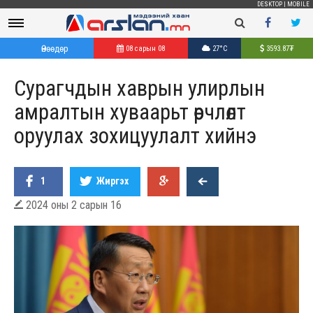
DESKTOP
|
MOBILE
Өнөөдөр
08 сарын 08
27°C
3593.87
₮
Сурагчдын хаврын улирлын
амралтын хуваарьт өөрчлөлт
оруулах зохицуулалт хийнэ
1
Жиргэх
2024 оны 2 сарын 16
