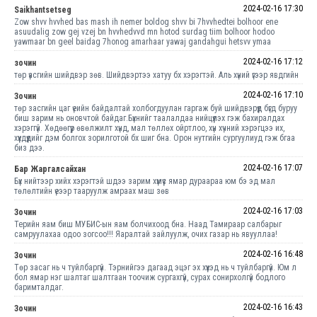
2024-02-16 17:30
Saikhantsetseg
Zow shvv hvvhed bas mash ih nemer boldog shvv bi 7hvvhedtei bolhoor ene
asuudalig zow gej vzej bn hvvhedvvd mn hotod surdag tiim bolhoor hodoo
yawmaar bn geel baidag 7honog amarhaar yawaj gandahgui hetsvv ymaa
2024-02-16 17:12
зочин
төр үасгийн шийдвэр зөв. Шийдвэртээ хатуу бх хэрэгтэй. Аль хүний үгээр явдгийн
2024-02-16 17:10
Зочин
төр засгийн цаг үеийн байдалтай холбогдуулан гаргаж буй шийдвэрүүд бүгд буруу
биш зарим нь оновчтой байдаг.Бүхнийг таалалдаа нийцүүлэх гэж бахиралдах
хэрэггүй. Хөдөөгүүр өвөлжилт хүнд, мал төллөх ойртлоо, хүн хүчний хэрэгцээ их,
хүүхдүүдийг дэм болгох зорилготой бх шиг бна. Орон нутгийн сургуулиуд гэж бгаа
биз дээ.
2024-02-16 17:07
Бар Жаргалсайхан
Бүх нийтээр хийх хэрэгтэй шдээ зарим хүмүүс ямар дураараа юм бэ эд мал
төлөлтийн үеээр тааруулж амраах маш зөв
2024-02-16 17:03
Зочин
Терийн яам биш МУБИС-ын яам болчихоод бна. Наад Тамираар салбарыг
самруулахаа одоо зогсоо!!! Яаралтай зайлуулж, очих газар нь явууллаа!
2024-02-16 16:48
Зочин
Төр засаг нь ч туйлбаргүй. Тэрнийгээ дагаад эцэг эх хүүхэд нь ч туйлбаргүй. Юм л
бол ямар нэг шалтаг шалтгаан тоочиж сургахгүй, сурах сонирхолгүй бодлого
баримталдаг.
2024-02-16 16:43
Зочин