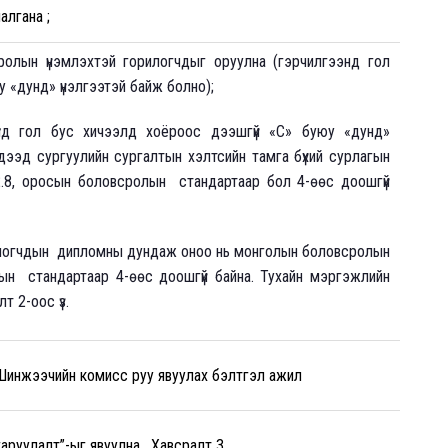
алгана ;
олын үнэмлэхтэй горилогчдыг оруулна (гэрчилгээнд гол
 «дунд» үнэлгээтэй байж болно);
үүнд гол бус хичээлд хоёроос дээшгүй «С» буюу «дунд»
 дээд сургуулийн сургалтын хэлтсийн тамга бүхий сурлагын
2.8, оросын боловсролын стандартаар бол 4-өөс доошгүй
илогчдын дипломны дундаж оноо нь монголын боловсролын
ын стандартаар 4-өөс доошгүй байна. Тухайн мэргэжлийн
 2-оос үз.
 Шинжээчийн комисс руу явуулах бэлтгэл ажил
руулалт”-ыг явуулна. Хавсралт 3