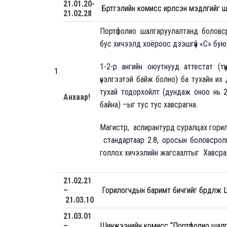
21
.01.20-
Бүртгэлийн комисс ирүүлсэн мэдүүлгийг ш
21
.02.28
Портфолио шалгаруулалтанд боловср
бус хичээлд хоёроос дээшгүй «С» буюу
1-2-р ангийн оюутнууд аттестат (т
1
үнэлгээтэй байж болно) ба тухайн их
тухай тодорхойлт (дундаж оноо нь 
Анхаар!
байна) –ыг тус тус хавсрагна.
Магистр, аспирантурд суралцах гор
стандартаар 2.8, оросын боловсрол
голлох хичээлийн жагсаалтыг Хавсралт
21
.02.21
–
Горилогчдын баримт бичгийг бүрдүүлж
21.03.1
0
21.
03.01
–
Шинжээчийн комисс “Портфолио шалга