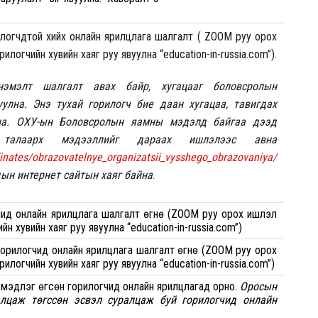
огчдтой хийх онлайн ярилцлага шалгалт ( ZOOM руу орох
илогчийн хувийн хаяг руу явуулна “education-in-russia.com”).
нэмэлт шалгалт авах байр, хугацааг боловсролын
улна. Энэ тухай горилогч бие даан хугацаа, тавигдах
на. ОХУ-ын Боловсролын яамны мэдэлд байгаа дээд
н талаарх мэдээллийг дараах ишлэлээс авна
dinates/obrazovatelnye_organizatsii_vysshego_obrazovaniya/
ын интернет сайтын хаяг байна
.
ид онлайн ярилцлага шалгалт өгнө (ZOOM руу орох ишлэл
н хувийн хаяг руу явуулна “education-in-russia.com”)
горилогчид онлайн ярилцлага шалгалт өгнө (ZOOM руу орох
илогчийн хувийн хаяг руу явуулна “education-in-russia.com”)
 мэдүүлэг өгсөн горилогчид онлайн ярилцлагад орно.
Оросын
алцаж төгссөн эсвэл суралцаж буй горилогчид онлайн