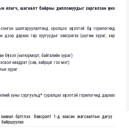
н ялагч, шагналт байрны дипломуудыг харгалзан үзнэ
 сонгон шалгаруулалтанд оролцох хүсэлтэй бүх горилогчид
 дээр дараах гар зургуудыг хавсрагах (шугам зураг, хар
ан бүтээл (натюрморт, байгалийн зураг)
 эсвэл квадрат (сав, хайрцаг гэх мэт)
тын зураг
хэлний зуны сургуульд* суралцах хүсэлтэй горилогчид дараах
аавал бүртгүүлэх. Хавсралт 1-д заасан жагсаалтын дагуу
г байршуулах.