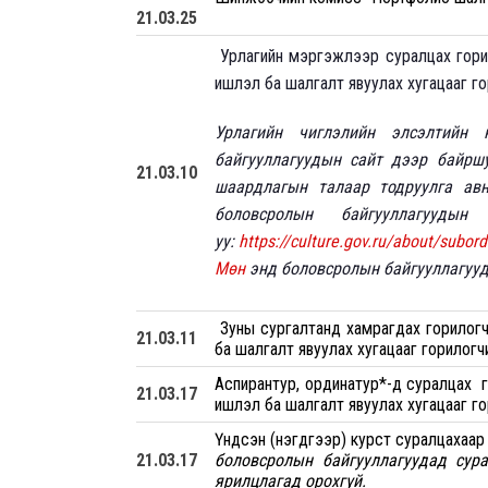
21
.03.25
Урлагийн мэргэжлээр суралцах горил
ишлэл ба шалгалт явуулах хугацааг гор
Урлагийн чиглэлийн элсэлтийн 
байгууллагуудын сайт дээр байршу
21.03.10
шаардлагын талаар тодруулга ав
боловсролын байгууллагууды
уу:
https://culture.gov.ru/about/subor
Мөн
энд боловсролын байгууллагууд
Зуны сургалтанд хамрагдах горилогч
21
.03.11
ба шалгалт явуулах хугацааг горилогчий
Аспирантур, ординатур*-д суралцах 
21
.03.17
ишлэл ба шалгалт явуулах хугацааг гор
Үндсэн (нэгдүгээр) курст суралцахаар
21
.03.17
боловсролын байгууллагуудад сур
ярилцлагад орохгүй.