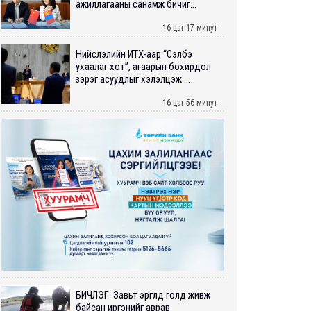
ажиллагааны санамж бичиг...
16 цаг 17 минут
Нийслэлийн ИТХ-аар “Сэлбэ
ухаалаг хот”, агаарын бохирдол
зэрэг асуудлыг хэлэлцэж ...
16 цаг 56 минут
БИЧЛЭГ: Завьт эргүүлүүд голд живж
байсан иргэнийг аврав