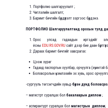
Портфолио шалгаруулалт ;
Чиглэлийн шалгалт;
Баримт бичгийн бүрдүүлэлт зэргээс бүрдэнэ.
ПОРТФОЛИО
Шалгаруулалтанд орохын тулд дар
Орос улсад гадаадын иргэдийг элсү
ёсны
EDU.RS.GOV.RU
сайт дээр бие даан бүртгүүл
Дараах баримт бичгийг хавсрагах:
Цээж зураг
Гадаад паспортын хуулбар, орчуулга (хүчинтэй 
Боловсролын үнэмлэхийн эх хувь, орос орчуулга
-сургууль төгсөгчдийн хувьд-
бүрэн дунд боловср
– магистрт суралцах бол
бакалаврын диплом
;
– аспирантурт суралцах бол
магистрын
диплом
;