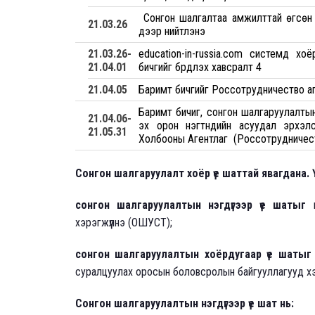
Сонгон шалгалтаа амжилттай өгсөн 
21
.03.26
дээр нийтлэнэ
21
.03.26-
education-in-russia.com системд х
21
.04.01
бичгийг бүрдүүлэх хавсралт 4
21
.04.05
Баримт бичгийг Россотрудничество аг
Баримт бичиг, сонгон шалгаруулалты
21
.04.06-
эх орон нэгтнүүдийн асуудал эрхэл
21
.05.31
Холбооны Агентлаг (Россотрудничест
Сонгон шалгаруулалт хоёр үе шаттай явагдана. Ү
сонгон шалгаруулалтын нэгдүгээр үе шатыг
хэрэгжүүлнэ (ОШУСТ);
сонгон шалгаруулалтын хоёрдугаар үе шатыг
суралцуулах оросын боловсролын байгууллагууд хэр
Сонгон шалгаруулалтын нэгдүгээр үе шат нь: