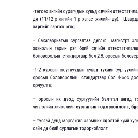
-төгсөх ангийн сурагчдын хувьд сүүлчийн аттестатчл
дүн (11/12-р ангийн 1-р хагас жилийн дүн). Шаа
хэргийг
гаргаж өгнө;
– бакалавриатын сургалтаа дүүргэж магистрт э
захирлын гарын үсэг бүхий сүүлчийн аттестатчл
боловсролын стандартаар бол 2.8, оросын боловср
-1-2 курсын оюутнуудын хувьд тухайн сургуулий
оросын боловсролын стандартаар бол 4-өөс доо
орчуулга;
– оросын их дээд сургуулийн бэлтгэл ангид г
чиглэлийн хичээлийн
сурлагын тодорхойлолт
,
бү
– тусгай дунд мэргэжил эзэмших хүсэлтэй хүний хувь
сайн дүн бүхий сурлагын тодорхойлолт.