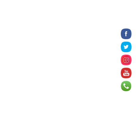
18 цаг 33 минут
Татварын өртэй шатахуун
импортлогч ААН-үүдийн дансыг
битүүмжлэхгүй
18 цаг 45 минут
Нийслэлийн цэцэрлэгийн цахим
бүртгэл энэ сарын 10-нд эхэлнэ
19 цаг 12 минут
Өнөр хороолол болон
Баянхошууны авто замын барилгын
ажлын нийт гүйцэтгэл 74.5 хув...
19 цаг 17 минут
Монгол-Алтай, Хөвсгөлийн
уулархаг нутаг, Дорнод-
Дарьгангын тал нутгаар дуу
цахилг...