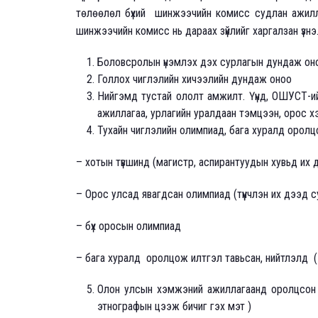
төлөөлөл бүхий шинжээчийн комисс судлан ажилл
шинжээчийн комисс нь дараах зүйлийг харгалзан үзнэ. 
Боловсролын үнэмлэх дэх сурлагын дундаж он
Голлох чиглэлийн хичээлийн дундаж оноо
Нийгэмд тустай ололт амжилт. Үүнд, ОШУСТ-ий
ажиллагаа, урлагийн уралдаан тэмцээн, орос х
Тухайн чиглэлийн олимпиад, бага хуралд оролцс
– хотын түвшинд (магистр, аспирантуудын хувьд их
– Орос улсад явагдсан олимпиад (түүнчлэн их дээд 
– бүх оросын олимпиад
– бага хуралд оролцож илтгэл тавьсан, нийтлэлд (э
Олон улсын хэмжэний ажиллагаанд оролцсон б
этнографын цээж бичиг гэх мэт )