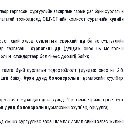
алаар гаргасан сургуулийн захирлын гарын үсэг бүхий сурлагын
рдлагатай тохиолдолд ОШУСТ-ийн комисст сурагчийн
хувийн
лсэх хүний хувьд
сурлагын ерөнхий дүн
ба их сургуулийн
алаар гаргасан
сурлагын дүн (
дундаж оноо нь монголын
олын стандартаар бол 4-өөс доошгүй байх
)
;
н тамга бүхий сурлагын тодорхойлолт
(
дундаж оноо нь 2.8,
шгүй байх
)
,
бүрэн дунд боловсролын
үнэмлэхийн хуулбар,
эрээгээр суралцагсдын хувьд 1-р семестрийн орос хэл,
рэн дунд боловсролын
үнэмлэхийн хуулбар, орчуулга;
д өмнөх сургуулиас авсан үнэмлэх эсвэл сүүлийн хагас жилийн