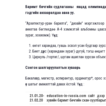
Баримт бичгийн судлагааны явцад олимпиады
гэдгийн анхааралдаа авна уу.
“Архитектур-уран барилга”, “дизайн” мэргэжлээр
анкетаа бөглөхдөө А-4 хэмжэтэй альбомны цаасан
зураг, зохиомж). Үүнд:
өнгөт харандаа, гуашь эсвэл усан будгаар зурс
Биет дүрс (харандаан зураг)-дугуй, тэгш өнцөгт
Циркуль /гортиг/, шугам ашиглан зурсан объек
Сонгон шалгаруулалтын хуваарь
Бакалавр, магистр, аспирантур, ординатур*, орос 
үе шатыг амжилттай давах ёстой. Үүнд :
21
.01.20-
education-in-russia.com
сайт дээр з
21
.02.20
хувийн баримт бичгийн скан-хуулбары