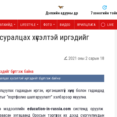
Дэлхийн адууны өдөр
7 хоногийн той
ЭЛХИЙД
LIFESTYLE
ФОТО
ВИДЕО
ЯРИЛЦЛАГА
LIVE
суралцах хүсэлтэй иргэдийг
2021 оны 2 сарын 18

ралцах хүсэлтэй иргэдийг бүртгэж байна
улах гадаадын иргэн, иргэншилгүй хүмүүс болон гадаадад
лтыг “портфолио шалгаруулалт” хэлбэрээр явуулна.
гээ мэдээллийн
education-in-russia.com
системд оруулж
д заасан хугацаанд Оросын тэргүүлэх их дээд сургуулиудын