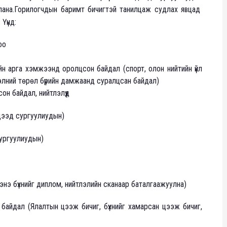
ана.Горилогчдын баримт бичигтэй танилцаж судлах явцад
Үүнд:
оо
н арга хэмжээнд оролцсон байдал (спорт, олон нийтийн үйл
элний төрөл бүрийн дамжаанд суралцсан байдал)
он байдал, нийтлэлүүд
 дээд сургуулиудын)
сургуулиудын)
нэ бүхнийг диплом, нийтлэлийн сканаар баталгаажуулна)
айдал (Ялалтын цээж бичиг, бүхнийг хамарсан цээж бичиг,