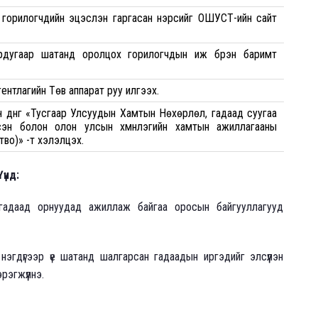
горилогчдийн эцэслэн гаргасан нэрсийг ОШУСТ-ийн сайт
оёрдугаар шатанд оролцох горилогчдын иж бүрэн баримт
ентлагийн Төв аппарат руу илгээх.
н дүнг «Тусгаар Улсуудын Хамтын Нөхөрлөл, гадаад суугаа
сэн болон олон улсын хүмүүнлэгийн хамтын ажиллагааны
во)» -т хэлэлцэх.
үнд:
гадаад орнуудад ажиллаж байгаа оросын байгууллагууд
нэгдүгээр үе шатанд шалгарсан гадаадын иргэдийг элсүүлэн
эгжүүлнэ.