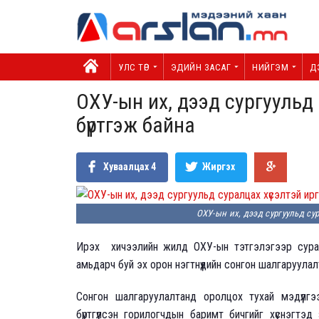
УЛС ТӨР
ЭДИЙН ЗАСАГ
НИЙГЭМ
Д
ОХУ-ын их, дээд сургуульд 
бүртгэж байна
Хуваалцах
4
Жиргэх
ОХУ-ын их, дээд сургуульд су
Ирэх хичээлийн жилд ОХУ-ын тэтгэлэгээр суралцу
амьдарч буй эх орон нэгтнүүдийн сонгон шалгаруула
Сонгон шалгаруулалтанд оролцох тухай мэдүүл
бүртгүүлсэн горилогчдын баримт бичгийг хүснэгтэ