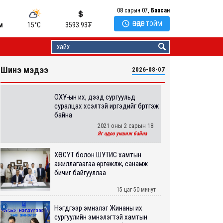
08 сарын 07,
Баасан

ӨНӨӨДӨР ТОЙМ
м
15°C
3593.93
₮
Шинэ мэдээ
2026-08-07
ОХУ-ын их, дээд сургуульд
суралцах хүсэлтэй иргэдийг бүртгэж
байна
2021 оны 2 сарын 18
Яг одоо уншиж байна
ХӨСҮТ болон ШУТИС хамтын
ажиллагаагаа өргөжүүлж, санамж
бичиг байгууллаа
15 цаг 50 минут
Нэгдүгээр эмнэлэг Жинаны их
сургуулийн эмнэлэгтэй хамтын