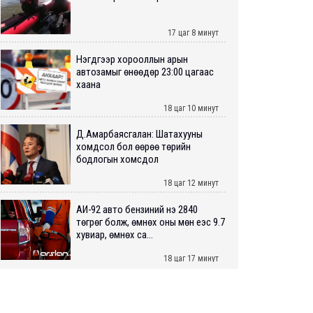
17 цаг 8 минут
Нэгдүгээр хорооллын арын
автозамыг өнөөдөр 23:00 цагаас
хаана
18 цаг 10 минут
Д.Амарбаясгалан: Шатахууны
хомдсол бол өөрөө төрийн
бодлогын хомсдол
18 цаг 12 минут
АИ-92 авто бензиний үнэ 2840
төгрөг болж, өмнөх оны мөн үеэс 9.7
хувиар, өмнөх са...
18 цаг 17 минут
ШУУРХАЙ: Туул голд 13 настай
хүүхэд живж, эрэн хайх ажиллагаа
үргэлжилж байна