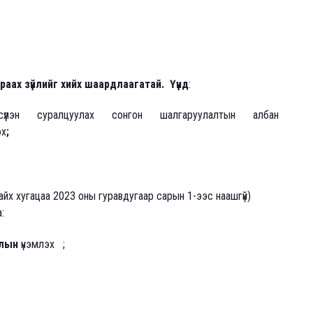
аах зүйлийг хийх шаардлаагатай.
Үүнд
:
үлэн суралцуулах сонгон шалгаруулалтын албан
эх
;
байх хугацаа 2023 оны гуравдугаар сарын 1-ээс наашгүй)
:
олын
үнэмлэх ;