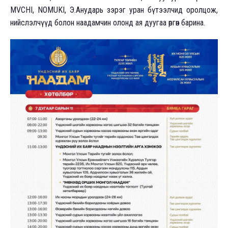
MVCHI, NOMUKI, Э.Анударь зэрэг уран бүтээлчид оролцож,
нийслэлчүүд болон наадамчин олонд ая дуугаа өргөн барина.