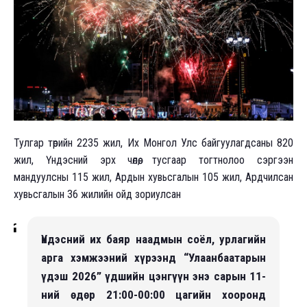
Тулгар төрийн 2235 жил, Их Монгол Улс байгуулагдсаны 820
жил, Үндэсний эрх чөлөө, тусгаар тогтнолоо сэргээн
мандуулсны 115 жил, Ардын хувьсгалын 105 жил, Ардчилсан
хувьсгалын 36 жилийн ойд зориулсан
Үндэсний их баяр наадмын соёл, урлагийн
арга хэмжээний хүрээнд “Улаанбаатарын
үдэш 2026” үдшийн цэнгүүн энэ сарын 11-
ний өдөр 21:00-00:00 цагийн хооронд