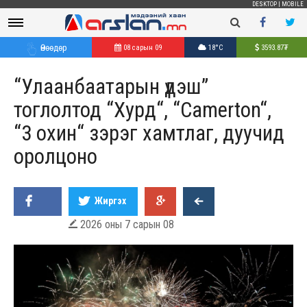
DESKTOP
|
MOBILE
Өнөөдөр
08 сарын 09
18°C
3593.87
₮
“Улаанбаатарын үдэш”
тоглолтод “Хурд“, “Camerton“,
“3 охин“ зэрэг хамтлаг, дуучид
оролцоно
Жиргэх
2026 оны 7 сарын 08
