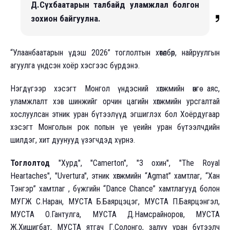
Д.Сүхбаатарын талбайд уламжлал болгон
зохион байгуулна.
“Улаанбаатарын үдэш 2026” тоглолтын хөтөлбөр, найруулгын
агуулга үндсэн хоёр хэсгээс бүрдэнэ.
Нэгдүгээр хэсэгт Монгол үндэсний хөгжмийн өнгө аяс,
уламжлалт хэв шинжийг орчин цагийн хөгжмийн урсгалтай
хослуулсан этник уран бүтээлүүд эгшиглэх бол Хоёрдугаар
хэсэгт Монголын рок попын үе үеийн уран бүтээлчдийн
шилдэг, хит дуунууд үзэгчдэд хүрнэ.
Тоглолтод
"Хурд", "Camerton", "3 охин", "The Royal
Heartaches", "Uvertura", этник хөгжмийн “Agmat” хамтлаг, “Хан
Тэнгэр” хамтлаг , бүжгийн “Dance Chance” хамтлагууд болон
МУГЖ С.Наран, МУСТА Б.Баярцэцэг, МУСТА П.Баярцэнгэл,
МУСТА О.Гантулга, МУСТА Д.Намсрайноров, МУСТА
Ж.Хишигбат, МУСТА ятгач Г.Солонго, залуу уран бүтээлч