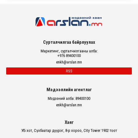
Сурталчилгаа байрлуулах
Маркетинг, сурталчилгааны алба:
+976 89400100
enkh@arslan.mn
RSS
Мэдээллийн агентлаг
Мэдээний алба: 89400100
enkh@arslan.mn
Хаяг
УБ хот, Сүхбаатар дүүрэг, 8-р хороо, City Tower 1902 тоот