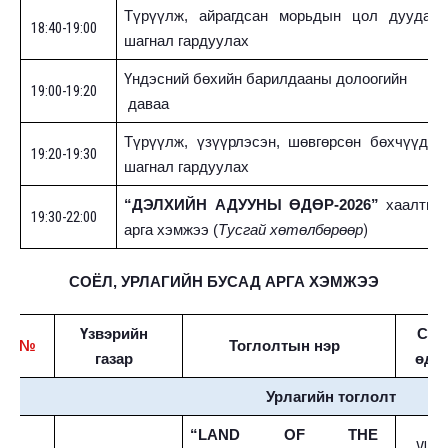
Түрүүлж, айрагдсан морьдын цол дуудаж,
18:40-19:00
шагнал гардуулах
Үндэсний бөхийн барилдааны долоогийн
19:00-19:20
даваа
Түрүүлж, үзүүрлэсэн, шөвгөрсөн бөхчүүдэд
19:20-19:30
шагнал гардуулах
“ДЭЛХИЙН АДУУНЫ ӨДӨР-2026”
хаалтын
19:30-22:00
)
арга хэмжээ (
Тусгай хөтөлбөрөөр
СОЁЛ, УРЛАГИЙН БУСАД АРГА ХЭМЖЭЭ
Үзвэрийн
Сар
№
Тоглолтын нэр
газар
өдө
Урлагийн тоглолт
“LAND OF THE
VI/03