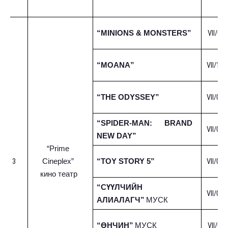
VII/01-
“MINIONS & MONSTERS”
VII/10-
“MOANA”
VII/01-
“THE ODYSSEY”
“SPIDER-MAN: BRAND
VII/01-
NEW DAY”
“Prime
3
VII/01-
Cineplex”
“TOY STORY 5”
кино театр
“СҮҮЛЧИЙН
VII/01-
АЛИАЛАГЧ”
МУСК
VII/01-
“ӨНЧИН”
МУСК