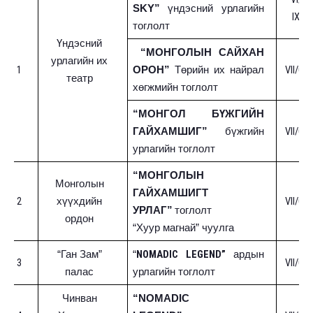
SKY”
үндэсний урлагийн
IX/2
тоглолт
Үндэсний
“МОНГОЛЫН САЙХАН
урлагийн их
1
VII/09-
ОРОН”
Төрийн их найрал
театр
хөгжмийн тоглолт
“МОНГОЛ БҮЖГИЙН
VII/03-
ГАЙХАМШИГ”
бүжгийн
урлагийн тоглолт
“МОНГОЛЫН
Монголын
ГАЙХАМШИГТ
2
VII/01-
хүүхдийн
УРЛАГ”
тоглолт
ордон
“Хуур магнай” чуулга
NOMADIC LEGEND”
“Ган Зам”
“
ардын
3
VII/01-
палас
урлагийн тоглолт
Чинван
“NOMADIC