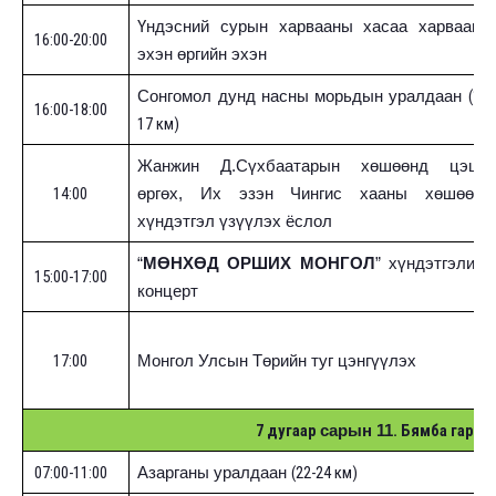
Үндэсний сурын харвааны хасаа харвааны
16:00-20:00
эхэн өргийн эхэн
(
15-
Сонгомол дунд насны морьдын уралдаан
16:00-18:00
17 км
)
Жанжин Д.Сүхбаатарын хөшөөнд цэцэг
14:00
өргөх, Их эзэн Чингис хааны хөшөөнд
хүндэтгэл үзүүлэх ёслол
“
МӨНХӨД ОРШИХ МОНГОЛ
” хүндэтгэлийн
15:00-17:00
концерт
17:00
Монгол Улсын
Т
өрийн туг цэнгүүлэх
7 дугаар
. Бямба гараг
сарын 11
07:00-11:00
(
22-24 км)
Азарганы уралдаан