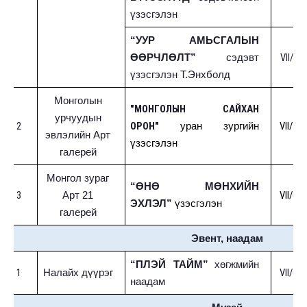
үзэсгэлэн
“УУР АМЬСГАЛЫН
VII/08
ӨӨРЧЛӨЛТ”
сэдэвт
үзэсгэлэн Т.Энхболд
Монголын
"МОНГОЛЫН САЙХАН
урчуудын
2
ОРОН"
VII/10-
уран зургийн
эвлэлийн Арт
үзэсгэлэн
галерей
Монгол зураг
“ӨНӨ МӨНХИЙН
3
VII/01-
Арт 21
ЭХЛЭЛ”
үзэсгэлэн
галерей
Эвент, наадам
“ПЛЭЙ ТАЙМ”
хөгжмийн
1
VII/02-
Налайх дүүрэг
наадам