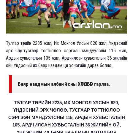
Тулгар төрийн 2235 жил, Их Монгол Улсын 820 жил, Үндэсний
эрх чөлөө, тусгаар тогтнолоо сэргээн мандуулсны 115 жил,
Ардын хувьсгалын 105 жил, Ардчилсан хувьсгалын 36 жилийн
ойн Үндэсний их баяр наадам цөөн хоногийн дараа болно.
Баяр наадмын албан ёсны ХӨТӨЛБӨР гарлаа.
,
ТУЛГАР ТӨРИЙН 2235, ИХ МОНГОЛ УЛСЫН 820
ҮНДЭСНИЙ ЭРХ ЧӨЛӨӨ, ТУСГААР ТОГТНОЛОО
СЭРГЭЭН МАНДУУЛСНЫ 115, АРДЫН ХУВЬСГАЛЫН
105, АРДЧИЛСАН ХУВЬСГАЛЫН 36 ЖИЛИЙН ОЙ,
ҮНДЭСНИЙ ИХ БАЯР НААДМЫН ХӨТӨЛБӨР