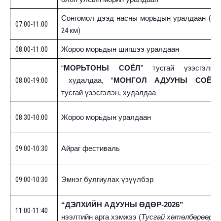
(22-
Сонгомол дээд насны морьдын уралдаан
07:00-11:00
24
)
км
08:00-11:00
Жороо морьдын шигшээ уралдаан
,
“
МОРЬТОНЫ СОЁЛ
” тусгай үзэсгэлэн
08:00-19:00
худалдаа, “
МОНГОЛ АДУУНЫ СОЁЛ
”
тусгай үзэсгэлэн, худалдаа
08:30-10:00
Жороо морьдын уралдаан
09:00-10:30
Айраг фестиваль
09:00-10:30
Эмнэг булгиулах үзүүлбэр
“ДЭЛХИЙН АДУУНЫ ӨДӨР-2026”
11:00-11:40
)
нээлтийн арга хэмжээ (
Тусгай хөтөлбөрөөр