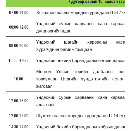
7 дугаар сарын
10
. Баасан гараг
07:00-11:00
(
15-17 км
)
Хязаалан насны морьдын уралдаан
Үндэсний сурын харвааны хана харвааны
08:00-12:00
дунд өргийн адаг
Үндэсний шагайн
харвааны насанд
08:00-20:00
хүрэгчдийн багийн тэмцээн
10:00 -14:30
Үндэсний бөхийн барилдааны нэгийн даваа
Монгол Улсын төрийн далбааны өдөрт
10:00
зориулсан Цэргийн хүндэтгэлийн ёслолын
жагсаал
Үндэсний сурын харвааны хана харвааны
12:00-16:00
адаг өрөг
12:00-15:00
(
12-14 км
)
Шүдлэн насны морьдын уралдаан
14:30-17:00
Үндэсний бөхийн барилдааны хоёрын даваа