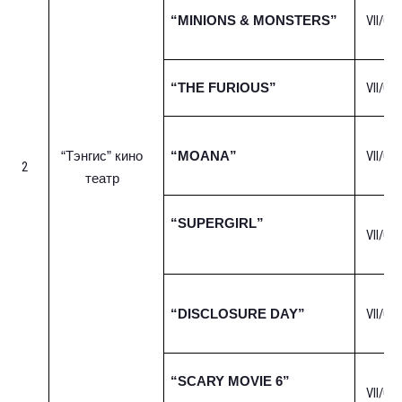
VII/01-
“MINIONS & MONSTERS”
VII/01-
“THE FURIOUS”
VII/01-
“Тэнгис” кино
“MOANA”
2
театр
“SUPERGIRL”
VII/01-
VII/01-
“DISCLOSURE DAY”
“SCARY MOVIE 6”
VII/01-