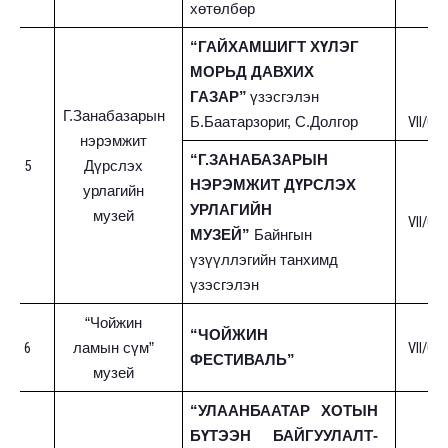
хөтөлбөр
“ГАЙХАМШИГТ ХҮЛЭГ
МОРЬД ДАВХИХ
ГАЗАР”
үзэсгэлэн
Г.Занабазарын
VII/01-
Б.Баатарзориг, С.Долгор
нэрэмжит
“Г.ЗАНАБАЗАРЫН
5
Дүрслэх
НЭРЭМЖИТ ДҮРСЛЭХ
урлагийн
УРЛАГИЙН
музей
VII/01-
МУЗЕЙ”
Байнгын
үзүүллэгийн танхимд
үзэсгэлэн
“Чойжин
“ЧОЙЖИН
6
VII/06-
ламын сүм”
ФЕСТИВАЛЬ”
музей
“УЛААНБААТАР ХОТЫН
БҮТЭЭН БАЙГУУЛАЛТ-