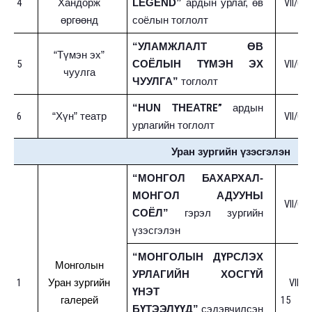
4
VII/01-
Хандорж
LEGEND”
ардын урлаг, өв
өргөөнд
соёлын тоглолт
“УЛАМЖЛАЛТ ӨВ
“Түмэн эх”
5
VII/01-
СОЁЛЫН ТҮМЭН ЭХ
чуулга
ЧУУЛГА”
тоглолт
R
E”
“HUN THEAT
ардын
6
VII/01-
“Хүн” театр
урлагийн тоглолт
Уран зургийн үзэсгэлэн
“МОНГОЛ БАХАРХАЛ-
МОНГОЛ АДУУНЫ
VII/08-
СОЁЛ”
гэрэл зургийн
үзэсгэлэн
“МОНГОЛЫН ДҮРСЛЭХ
Монголын
УРЛАГИЙН ХОСГҮЙ
1
VII/08
Уран зургийн
ҮНЭТ
15
галерей
БҮТЭЭЛҮҮД”
сэдэвчилсэн