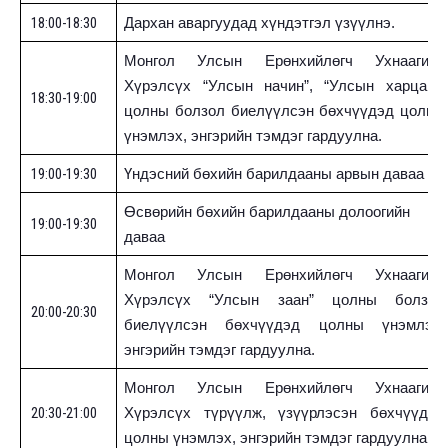
18:00-18:30
Дархан аваргуудад хүндэтгэл үзүүл
нэ.
Монгол Улсын Ерөнхийлөгч Ухнаагийн
Хүрэлсүх “Улсын начин”, “Улсын харцага”
18:30-19:00
цолны болзол биелүүлсэн бөхчүүдэд цолны
үнэмлэх, энгэрийн тэмдэг гардуулна.
19:00-19:30
Үндэсний бөхийн барилдааны арвын даваа
Өсвөрийн бөхийн барилдааны долоогийн
19:00-19:30
даваа
Монгол Улсын Ерөнхийлөгч Ухнаагийн
Хүрэлсүх “Улсын заан” цолны болзол
20:00-20:30
биелүүлсэн бөхчүүдэд цолны үнэмлэх,
энгэрийн тэмдэг гардуулна.
Монгол Улсын Ерөнхийлөгч Ухнаагийн
20:30-21:00
Хүрэлсүх
түрүүлж, үзүүрлэсэн бөхчүүдэд
цолны үнэмлэх, энгэрийн тэмдэг гардуулна.