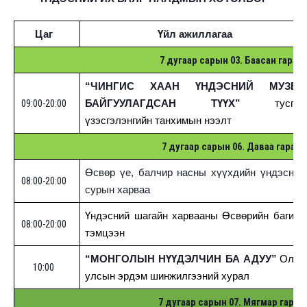
Цаг
Үйл ажиллагаа
7 дугаар сарын
03. Баасан гараг
“ЧИНГИС ХААН ҮНДЭСНИЙ МУЗЕЙ
09:00-20:00
БАЙГУУЛАГДСАН ТҮҮХ”
тусгай
үзэсгэлэнгийн танхимын нээлт
7 дугаар сарын
06. Даваа гараг
Өсвөр үе, балчир насны хүүхдийн үндэсний
08:00-20:00
сурын харваа
Үндэсний шагайн харвааны Өсвөрийн багийн
08:00-20:00
тэмцээн
“МОНГОЛЫН НҮҮДЭЛЧИН БА АДУУ”
Олон
10:00
улсын эрдэм шинжилгээний хурал
7 дугаар сарын 07. Мягмар гараг