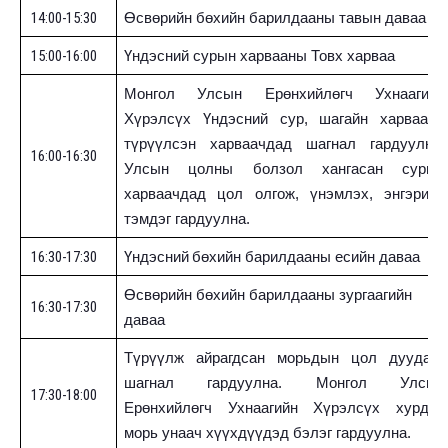
14:00-15:30
Өсвөрийн бөхийн барилдааны тавын даваа
15:00-16:00
Үндэсний сурын харвааны Товх харваа
Монгол Улсын Ерөнхийлөгч Ухнаагийн
Хүрэлсүх Үндэсний сур, шагайн харваанд
түрүүлсэн харваачдад шагнал гардуулна.
16:00-16:30
Улсын цолны болзол хангасан сурын
харваачдад цол олгож, үнэмлэх, энгэрийн
тэмдэг гардуулна.
16:30-17:30
Үндэсний
бөхийн барилдааны есийн даваа
Өсвөрийн бөхийн барилдааны зургаагийн
16:30-17:30
даваа
Түрүүлж айрагдсан морьдын цол дуудаж,
шагнал гардуулна. Монгол Улсын
17:30-18:00
Ерөнхийлөгч Ухнаагийн Хүрэлсүх хурдан
морь унаач хүүхдүүдэд бэлэг гардуулна.