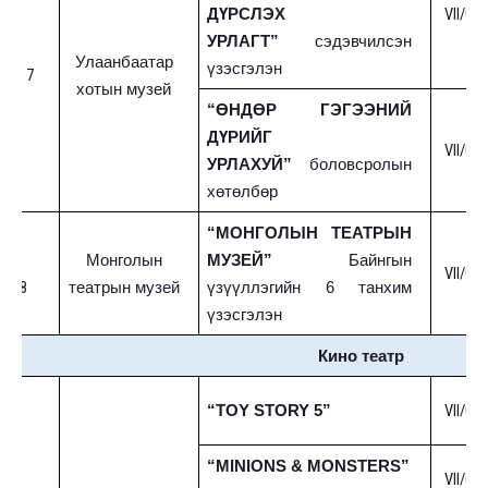
VII/01-
ДҮРСЛЭХ
УРЛАГТ”
сэдэвчилсэн
Улаанбаатар
үзэсгэлэн
7
хотын музей
“ӨНДӨР ГЭГЭЭНИЙ
ДҮРИЙГ
VII/01-
УРЛАХУЙ”
боловсролын
хөтөлбөр
“МОНГОЛЫН ТЕАТРЫН
Монголын
МУЗЕЙ”
Байнгын
VII/01-
8
театрын музей
үзүүллэгийн 6 танхим
үзэсгэлэн
Кино театр
VII/01-
“TOY STORY 5”
“MINIONS & MONSTERS”
VII/01-