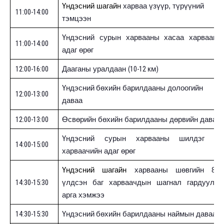
Үндэсний шагайн
харваа үзүүр, түрүүний
11:00-14:00
тэмцээн
Үндэсний сурын харвааны хасаа харвааны
11:00-14:00
адаг өрөг
12:00-16:00
(10-12
)
Дааганы уралдаан
км
Үндэсний
бөхийн барилдааны долоогийн
12:00-13:00
даваа
12:00-13:00
Өсвөрийн бөхийн барилдааны дөрвийн даваа
Үндэсний сурын харвааны шилдэг 16
14:00-15:00
харваачийн адаг өрөг
Үндэсний шагайн
харвааны шөвгийн 8-д
14:30-15:30
үлдсэн баг харваачдын шагнал гардуулах
арга хэмжээ
14:30-15:30
Үндэсний
бөхийн барилдааны наймын даваа