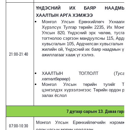
ҮНДЭСНИЙ ИХ БАЯР НААДМЫН
ХААЛТЫН АРГА ХЭМЖЭЭ
Монгол Улсын Ерөнхийлөгч Ухнаагийн
Хүрэлсүх Тулгар төрийн 2235, Их Монгол
,
Улсын 820
Үндэсний эрх чөлөө, тусгаар
тогтнолоо сэргээн мандуулсны 115, Ардын
хувьсгалын 105,
Ардчилсан хувьсгалын 36
жилийн ой, Үндэсний их баяр наадмын үйл
21:00-21:40
ажиллагааг хааж үг хэлнэ.
ХААЛТЫН ТОГЛОЛТ (
Тусгай
)
хөтөлбөрөөр
Монгол Улсын төрийн тугийг Төв
цэнгэлдэх хүрээлэнгээс Төрийн ордон руу
залах ёслол
7 дугаар
. Даваа гараг
сарын 13
Монгол Улсын Ерөнхийлөгчийн нэрэмжит
07:00-10:30
олон улсын морин уралдаан