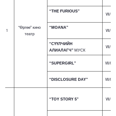
“THE FURIOUS”
VII/01-
“Өргөө” кино
“MOANA”
1
VII/01-
театр
“СҮҮЛЧИЙН
VII/01-
АЛИАЛАГЧ”
МУСК
VII/01-
“SUPERGIRL”
VII/01-
“DISCLOSURE DAY”
VII/01-
“TOY STORY 5”