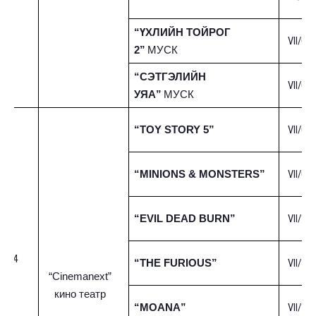
“ҮХЛИЙН ТОЙРОГ
VII/01-
2”
МУСК
“СЭТГЭЛИЙН
VII/01-
УЯА”
МУСК
VII/01-
“TOY STORY 5”
VII/01-
“MINIONS & MONSTERS”
VII/10-
“EVIL DEAD BURN”
4
VII/10-
“THE FURIOUS”
“Cinemanext”
кино театр
VII/10-
“MOANA”