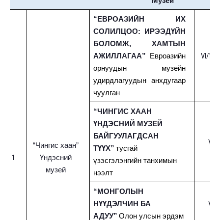
Музей
“ЕВРОАЗИЙН ИХ
СОЛИЛЦОО: ИРЭЭДҮЙН
БОЛОМЖ, ХАМТЫН
VI/14-
АЖИЛЛАГАА”
Евроазийн
орнуудын музейн
удирдлагуудын анхдугаар
чуулган
“ЧИНГИС ХААН
ҮНДЭСНИЙ МУЗЕЙ
БАЙГУУЛАГДСАН
VII/
“Чингис хаан”
ТҮҮХ”
тусгай
1
Үндэсний
үзэсгэлэнгийн танхимын
музей
нээлт
“МОНГОЛЫН
VII/
НҮҮДЭЛЧИН БА
АДУУ”
Олон улсын эрдэм