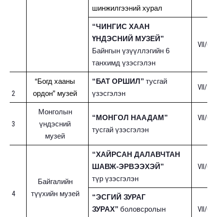
шинжилгээний хурал
“ЧИНГИС ХААН
ҮНДЭСНИЙ МУЗЕЙ”
VII/01-
Байнгын үзүүллэгийн 6
танхимд үзэсгэлэн
“Богд хааны
“БАТ ОРШИЛ”
тусгай
VII/10-
2
ордон” музей
үзэсгэлэн
Монголын
VII/08-
“МОНГОЛ НААДАМ”
3
үндэсний
тусгай үзэсгэлэн
музей
“ХАЙРСАН ДАЛАВЧТАН
VII/01-
ШАВЖ-ЭРВЭЭХЭЙ”
түр үзэсгэлэн
Байгалийн
4
түүхийн музей
“ЭСГИЙ ЗУРАГ
VII/01-
ЗУРАХ”
боловсролын