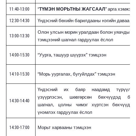
11:40-
1
3:00
“
ТҮМЭН МОРЬТНЫ ЖАГСААЛ
”
арга хэмжээ
12:30-14:30
Үндэсний бөхийн барилдааны нэгийн даваа
Олон улсын морин уралдаан болон уяачдын
13:00-13:30
тэмцээний шагнал гардуулах ёслол
14:00-15:30
“Уурга, ташуур шүүрэх” тэмцээн
14:10-15:30
“Морь уургалах, бугуйлдах” тэмцээн
Үндэсний их баяр наадамд түрүүлж,
үзүүрлэсэн, шөвгөрсөн бөхчүүдэд бай
14:30-14:40
шагнал, цолны чимэг хүртсэн бөхчүүдэд
үнэмлэх гардуулах ёслол
14:30-17:00
Морьт харвааны тэмцээн