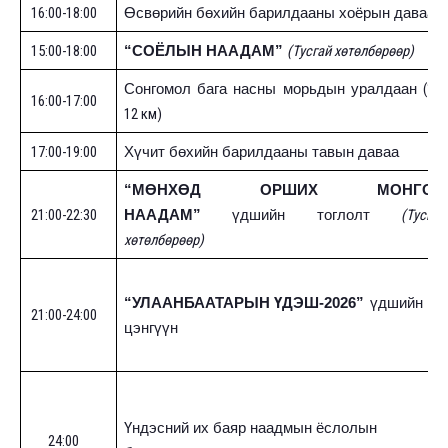
16:00-18:00
Өсвөрийн бөхийн барилдааны хоёрын даваа
15:00-18:00
(Тусгай хөтөлбөрөөр)
“СОЁЛЫН НААДАМ”
(
10-
Сонгомол бага насны морьдын уралдаан
16:00-17:00
12 км)
17:00-19:00
Хүчит бөхийн барилдааны тавын даваа
“МӨНХӨД ОРШИХ МОНГОЛ
21:00-22:30
(Тусгай
НААДАМ”
үдшийн тоглолт
хөтөлбөрөөр)
“УЛААНБААТАРЫН ҮДЭШ-2026”
үдшийн
21:00-2
4
:00
цэнгүүн
Үндэсний их баяр наадмын ёслолын
24:00