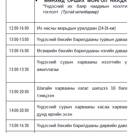
“
МӨНХӨД ОРШИХ МОНГОЛ НААДАМ
”
“Үндэсний их баяр наадмын нээлтийн
(Тусгай хөтөлбөрөөр)
тоглолт
12:00-16:00
(
24-26 км)
Их насны морьдын уралдаан
13:00-15:00
Үндэсний бөхийн барилдааны гурвын даваа
13:00-16:00
Өсвөрийн бөхийн барилдааны нэгийн даваа
Үндэсний сурын харвааны нээлтийн үйл
13:00-13:30
ажиллагаа
Шагайн харвааны хагас шигшээ 16 багийн
13:00-20:00
тэмцээн
Үндэсний сурын харвааны хасаа харвааны
14:00-20:00
дунд өргийн эхэн
15:00-16:30
Үндэсний бөхийн барилдааны дөрвийн даваа