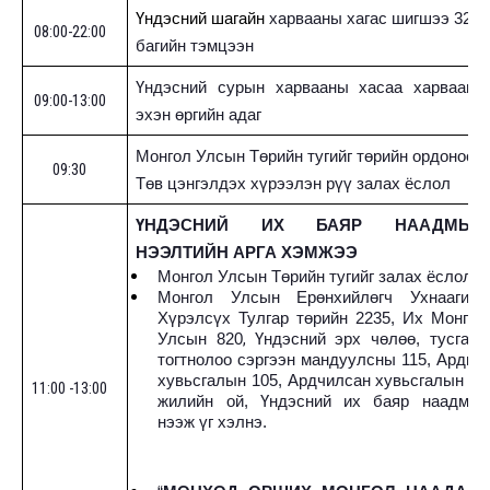
Үндэсний шагайн
харвааны хагас шигшээ 32
08:00-22:00
багийн тэмцээн
Үндэсний сурын харвааны хасаа харвааны
09:00-13:00
эхэн өргийн адаг
Монгол Улсын
Т
өрийн тугийг төрийн ордоноос
09:30
Төв цэнгэлдэх хүрээлэн рүү залах ёслол
ҮНДЭСНИЙ ИХ БАЯР НААДМЫН
НЭЭЛТИЙН АРГА ХЭМЖЭЭ
;
Монгол Улсын Төрийн тугийг залах ёслол
Монгол Улсын Ерөнхийлөгч Ухнаагийн
Хүрэлсүх Тулгар төрийн 2235, Их Монгол
,
Улсын 820
Үндэсний эрх чөлөө, тусгаар
тогтнолоо сэргээн мандуулсны 115, Ардын
хувьсгалын 105,
Ардчилсан хувьсгалын 36
11:00 -13:00
жилийн ой, Үндэсний их баяр наадмыг
нээж үг хэлнэ.