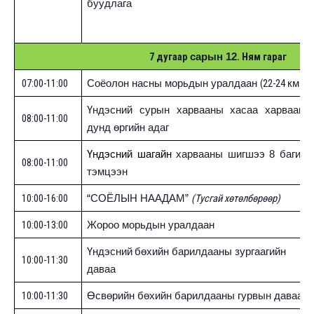
буудлага
7 дугаар
. Ням гар
сарын 12
07:00-11:00
(22-24
)
Соёолон насны морьдын уралдаан
км
Үндэсний сурын харвааны хасаа харвааны
08:00-11:00
дунд өргийн адаг
Үндэсний шагайн
харвааны шигшээ 8 багийн
08:00-11:00
тэмцээн
10:00-16:00
(Тусгай хөтөлбөрөөр)
“СОЁЛЫН НААДАМ”
10:00-13:00
Жороо морьдын уралдаан
Үндэсний
бөхийн барилдааны зургаагийн
10:00-11:30
даваа
10:00-11:30
Өсвөрийн бөхийн барилдааны гурвын даваа