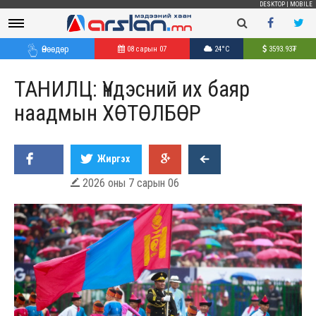
DESKTOP
|
MOBILE
Өнөөдөр
08 сарын 07
24°C
3593.93
₮
ТАНИЛЦ: Үндэсний их баяр
наадмын ХӨТӨЛБӨР
Жиргэх
2026 оны 7 сарын 06
