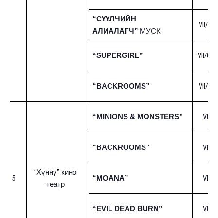
“СҮҮЛЧИЙН
VII/01-
АЛИАЛАГЧ”
МУСК
VII/01-
“SUPERGIRL”
VII/01-
“BACKROOMS”
VII/0
“MINIONS & MONSTERS”
VII/0
“BACKROOMS”
“Хүннү” кино
5
VII/1
“MOANA”
театр
VII/1
“EVIL DEAD BURN”