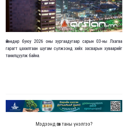
Өнөөдөр буюу 2026 оны зургаадугаар сарын 03-ны Лхагва
гарагт цахилгаан шугам сүлжээнд хийх засварын хуваарийг
танилцуулж байна.
Мэдээнд өгөх таны үнэлгээ?