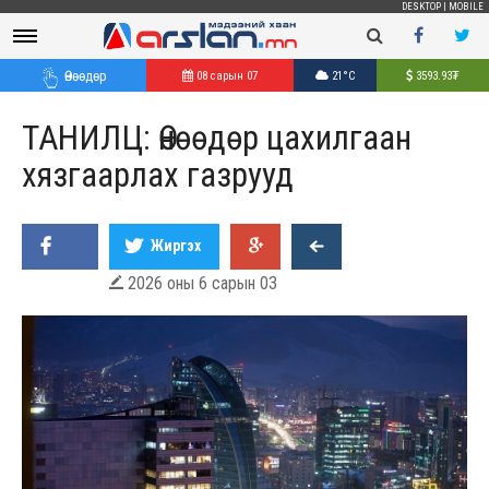
DESKTOP
|
MOBILE
Өнөөдөр
08 сарын 07
21°C
3593.93
₮
ТАНИЛЦ: Өнөөдөр цахилгаан
хязгаарлах газрууд
Жиргэх
2026 оны 6 сарын 03
