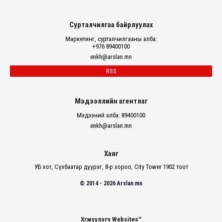
Сурталчилгаа байрлуулах
Маркетинг, сурталчилгааны алба:
+976 89400100
enkh@arslan.mn
RSS
Мэдээллийн агентлаг
Мэдээний алба: 89400100
enkh@arslan.mn
Хаяг
УБ хот, Сүхбаатар дүүрэг, 8-р хороо, City Tower 1902 тоот
© 2014 - 2026 Arslan.mn
Хөгжүүлэгч Websites™