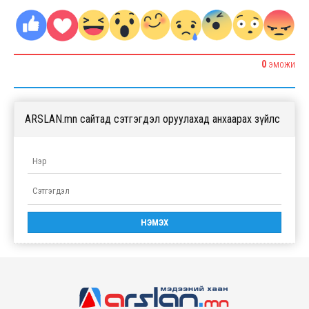
0
ЭМОЖИ
ARSLAN.mn сайтад сэтгэгдэл оруулахад анхаарах зүйлс