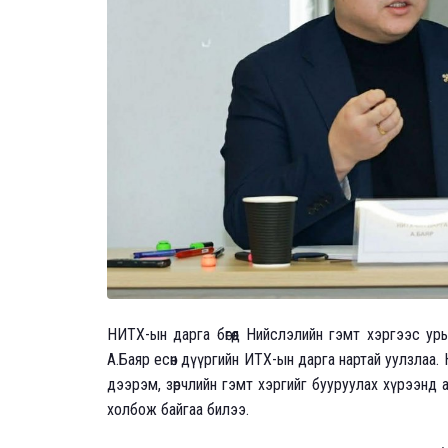
НИТХ-ын дарга бөгөөд Нийслэлийн гэмт хэргээс ур
А.Баяр есөн дүүргийн ИТХ-ын дарга нартай уулзлаа. Н
дээрэм, зөрчлийн гэмт хэргийг бууруулах хүрээнд
холбож байгаа билээ.