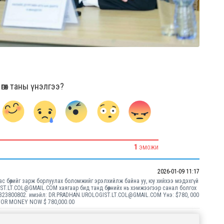
гөх таны үнэлгээ?
1
ЭМОЖИ
2026-01-09 11:17
аас бөөрийг зарж борлуулах боломжийг эрэлхийлж байна уу, юу хийхээ мэдэхгүй
T.LT.COL@GMAIL.COM хаягаар бид танд бөөрнийх нь хэмжээгээр санал болгох
24323800802. имэйл: DR.PRADHAN.UROLOGIST.LT.COL@GMAIL.COM Yнэ: $780, 000
 FOR MONEY NOW $ 780,000.00