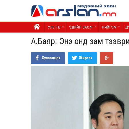
УЛС ТӨР
ЭДИЙН ЗАСАГ
НИЙГЭМ
Д
А.Баяр: Энэ онд зам тээвр
Хуваалцах
Жиргэх