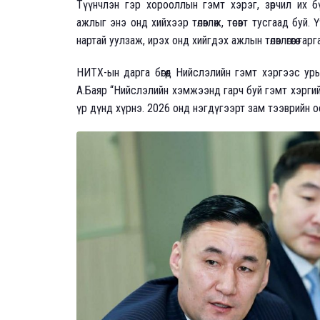
Түүнчлэн гэр хорооллын гэмт хэрэг, зөрчил их 
ажлыг энэ онд хийхээр төлөвлөж, төсөвт тусгаад буй
нартай уулзаж, ирэх онд хийгдэх ажлын төлөвлөгөөгөө га
НИТХ-ын дарга бөгөөд Нийслэлийн гэмт хэргээс ур
А.Баяр “Нийслэлийн хэмжээнд гарч буй гэмт хэрги
үр дүнд хүрнэ. 2026 онд нэгдүгээрт зам тээврийн о