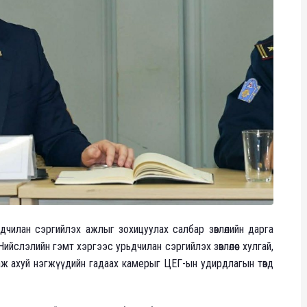
ьдчилан сэргийлэх ажлыг зохицуулах салбар зөвлөлийн дарга
ийслэлийн гэмт хэргээс урьдчилан сэргийлэх зөвлөлөөс хулгай,
 аж ахуй нэгжүүдийн гадаах камерыг ЦЕГ-ын удирдлагын төвд