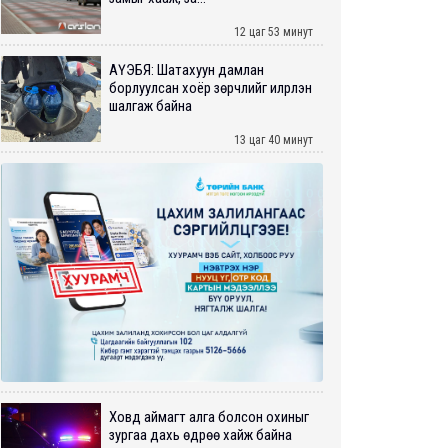
12 цаг 53 минут
АҮЭБЯ: Шатахуун дамлан
борлуулсан хоёр зөрчлийг илрүүлэн
шалгаж байна
13 цаг 40 минут
Ховд аймагт алга болсон охиныг
зургаа дахь өдрөө хайж байна