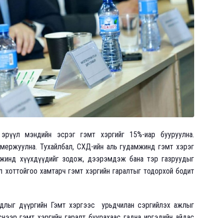
 эрүүл мэндийн эсрэг гэмт хэргийг 15%-иар бууруулна.
амержуулна. Тухайлбал, СХД-ийн аль гудамжинд гэмт хэрэг
амжинд хүүхдүүдийг зодож, дээрэмдэж бана тэр газруудыг
л хоттойгоо хамтарч гэмт хэргийн гаралтыг тодорхой бодит
рдлыг дүүргийн Гэмт хэргээс урьдчилан сэргийлэх ажлыг
гэснээр гэмт хэргийн гаралт буурахаас гадна иргэдийн айдас