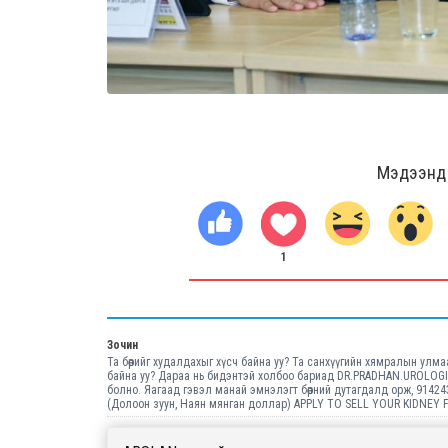
Мэдээнд ө
1
Зочин
Та бөөрийг худалдахыг хүсч байна уу? Та санхүүгийн хямралын улм
байна уу? Дараа нь бидэнтэй холбоо бариад DR.PRADHAN.UROLOGIS
болно. Яагаад гэвэл манай эмнэлэгт бөөрний дутагдалд орж, 914
(Долоон зуун, Наян мянган доллар) APPLY TO SELL YOUR KIDNEY