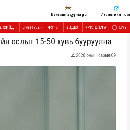
Дэлхийн адууны өдөр
7 хоногийн той
ЭЛХИЙД
LIFESTYLE
ФОТО
ВИДЕО
ЯРИЛЦЛАГА
LIVE
ийн ослыг 15-50 хувь бууруулна
2026 оны 1 сарын 09
