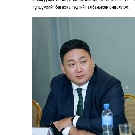
түгшүүрийг багасна гэдгийг албаныхан онцоллоо.