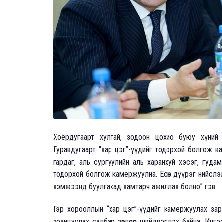
Хоёрдугаарт хулгай, зодоон цохио буюу хүний
Гуравдугаарт “хар цэг”-үүдийг тодорхой болгож к
гардаг, аль сургуулийн аль харанхуй хэсэг, гуд
тодорхой болгож камержуулна. Есөн дүүрэг нийслэ
хэмжээнд буулгахад хамтарч ажиллах болно” гэв.
Гэр хорооллын “хар цэг”-үүдийг камержуулах за
зохицуулах салбар зөвлөлөөс шийдвэрлэх байна. Ин