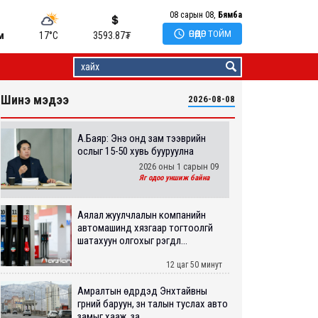
08 сарын 08,
Бямба

ӨНӨӨДӨР ТОЙМ
м
17°C
3593.87
₮
Шинэ мэдээ
2026-08-08
А.Баяр: Энэ онд зам тээврийн
ослыг 15-50 хувь бууруулна
2026 оны 1 сарын 09
Яг одоо уншиж байна
Аялал жуулчлалын компанийн
автомашинд хязгаар тогтоолгүй
шатахуун олгохыг үүрэгдл...
12 цаг 50 минут
Амралтын өдрүүдэд Энхтайвны
гүүрний баруун, зүүн талын туслах авто
замыг хааж, за...