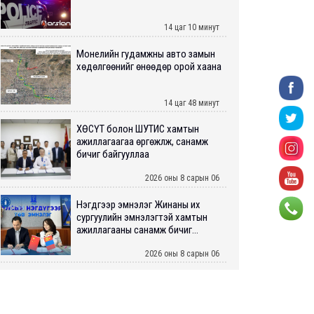
14 цаг 10 минут
Монелийн гудамжны авто замын
хөдөлгөөнийг өнөөдөр орой хаана
14 цаг 48 минут
ХӨСҮТ болон ШУТИС хамтын
ажиллагаагаа өргөжүүлж, санамж
бичиг байгууллаа
2026 оны 8 сарын 06
Нэгдүгээр эмнэлэг Жинаны их
сургуулийн эмнэлэгтэй хамтын
ажиллагааны санамж бичиг...
2026 оны 8 сарын 06
Нийслэлийн ИТХ-аар “Сэлбэ
ухаалаг хот”, агаарын бохирдол
зэрэг асуудлыг хэлэлцэж ...