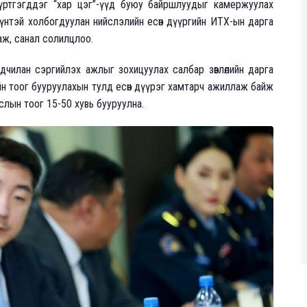
бүртгэгддэг “хар цэг”-үүд буюу байршлуудыг камержуулах
. Үүнтэй холбогдуулан нийслэлийн есөн дүүргийн ИТХ-ын дарга
ргаж, санал солилцлоо.
ьдчилан сэргийлэх ажлыг зохицуулах салбар зөвлөлийн дарга
йн тоог бууруулахын тулд есөн дүүрэг хамтарч ажиллаж байж
слын тоог 15-50 хувь бууруулна.