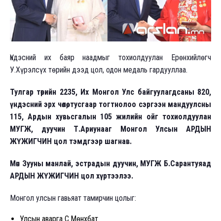
Үндэсний их баяр наадмыг тохиолдуулан Ерөнхийлөгч
У.Хүрэлсүх төрийн дээд цол, одон медаль гардууллаа.
Тулгар төрийн 2235, Их Монгол Улс байгуулагдсаны 820,
үндэсний эрх чөлөө, тусгаар тогтнолоо сэргээн мандуулсны
115, Ардын хувьсгалын 105 жилийн ойг тохиолдуулан
МУГЖ, дуучин Т.Ариунааг Монгол Улсын АРДЫН
ЖҮЖИГЧИН цол тэмдгээр шагнав.
Мөн Зууны манлай, эстрадын дуучин, МУГЖ Б.Сарантуяад
АРДЫН ЖҮЖИГЧИН цол хүртээлээ.
Монгол улсын гавьяат тамирчин цолыг:
Улсын аварга С.Мөнхбат