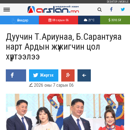
DESKTOP
|
MOBILE
Өнөөдөр
08 сарын 06
21°C
3593.5
₮
Дуучин Т.Ариунаа, Б.Сарантуяа
нарт Ардын жүжигчин цол
хүртээлээ
Жиргэх
2026 оны 7 сарын 06
