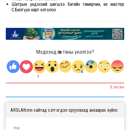
Шатрын үндэсний шигшээ багийн тамирчин, их мастер
С.Билгүүн нарт олголоо.
Мэдээнд өгөх таны үнэлгээ?
1
1
ЭМОЖИ
ARSLAN.mn сайтад сэтгэгдэл оруулахад анхаарах зүйлс